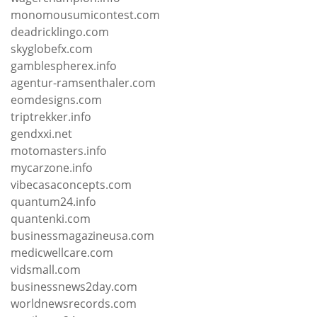
monomousumicontest.com
deadricklingo.com
skyglobefx.com
gamblespherex.info
agentur-ramsenthaler.com
eomdesigns.com
triptrekker.info
gendxxi.net
motomasters.info
mycarzone.info
vibecasaconcepts.com
quantum24.info
quantenki.com
businessmagazineusa.com
medicwellcare.com
vidsmall.com
businessnews2day.com
worldnewsrecords.com