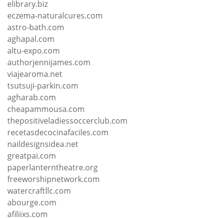
elibrary.biz
eczema-naturalcures.com
astro-bath.com
aghapal.com
altu-expo.com
authorjennijames.com
viajearoma.net
tsutsuji-parkin.com
agharab.com
cheapammousa.com
thepositiveladiessoccerclub.com
recetasdecocinafaciles.com
naildesignsidea.net
greatpai.com
paperlanterntheatre.org
freeworshipnetwork.com
watercraftllc.com
abourge.com
afiliixs.com