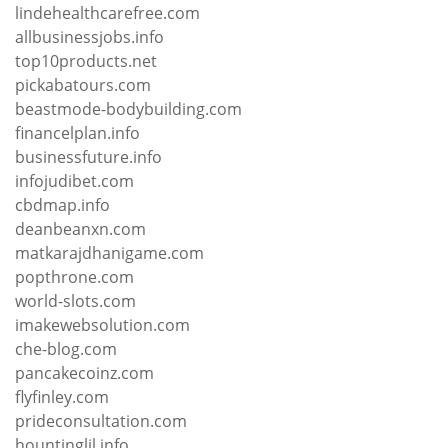
lindehealthcarefree.com
allbusinessjobs.info
top10products.net
pickabatours.com
beastmode-bodybuilding.com
financelplan.info
businessfuture.info
infojudibet.com
cbdmap.info
deanbeanxn.com
matkarajdhanigame.com
popthrone.com
world-slots.com
imakewebsolution.com
che-blog.com
pancakecoinz.com
flyfinley.com
prideconsultation.com
hountinglil.info