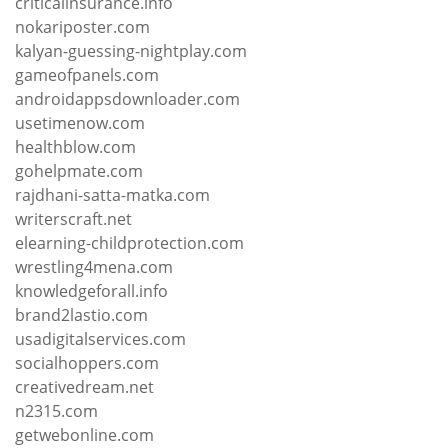
criticalinsurance.info
nokariposter.com
kalyan-guessing-nightplay.com
gameofpanels.com
androidappsdownloader.com
usetimenow.com
healthblow.com
gohelpmate.com
rajdhani-satta-matka.com
writerscraft.net
elearning-childprotection.com
wrestling4mena.com
knowledgeforall.info
brand2lastio.com
usadigitalservices.com
socialhoppers.com
creativedream.net
n2315.com
getwebonline.com