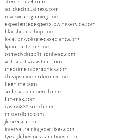
sterilepro24.com
solidtechbusiness.com
reviewcardgaming.com
experiencedexpertstowingservice.com
blackheadsshop.com
location-voiture-casablanca.org
kpaulbartelme.com
comedyclubofhiltonhead.com
virtualartsassistant.com
theprimeinfographics.com
cheapvaliumordernow.com
beenime.com
sodecia-kemmerich.com
fun-mak.com
casino888world.com
misterdbnb.com
jkmezcal.com
intervaltrainingexercises.com
tyestylebusinesssolutions.com