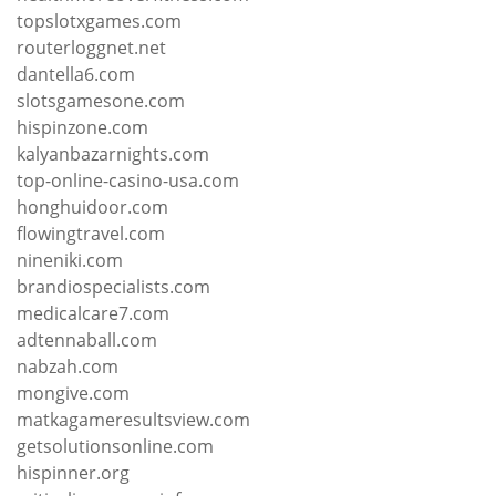
topslotxgames.com
routerloggnet.net
dantella6.com
slotsgamesone.com
hispinzone.com
kalyanbazarnights.com
top-online-casino-usa.com
honghuidoor.com
flowingtravel.com
nineniki.com
brandiospecialists.com
medicalcare7.com
adtennaball.com
nabzah.com
mongive.com
matkagameresultsview.com
getsolutionsonline.com
hispinner.org