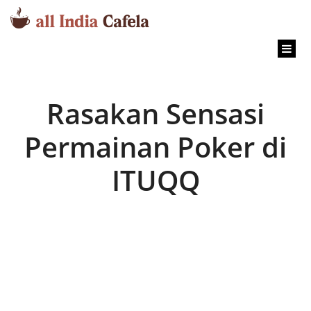
content
Rasakan Sensasi
Permainan Poker di
ITUQQ