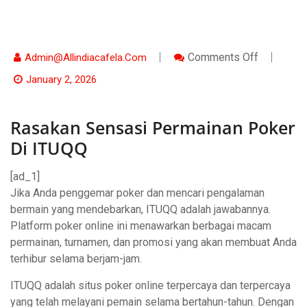
On
Comments Off
Admin@allindiacafela.com
Rasakan
Sensasi
January 2, 2026
Permaina
Poker
Di
Rasakan Sensasi Permainan Poker
ITUQQ
Di ITUQQ
[ad_1]
Jika Anda penggemar poker dan mencari pengalaman
bermain yang mendebarkan, ITUQQ adalah jawabannya.
Platform poker online ini menawarkan berbagai macam
permainan, turnamen, dan promosi yang akan membuat Anda
terhibur selama berjam-jam.
ITUQQ adalah situs poker online terpercaya dan terpercaya
yang telah melayani pemain selama bertahun-tahun. Dengan