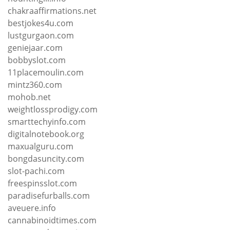
chakraaffirmations.net
bestjokes4u.com
lustgurgaon.com
geniejaar.com
bobbyslot.com
11placemoulin.com
mintz360.com
mohob.net
weightlossprodigy.com
smarttechyinfo.com
digitalnotebook.org
maxualguru.com
bongdasuncity.com
slot-pachi.com
freespinsslot.com
paradisefurballs.com
aveuere.info
cannabinoidtimes.com