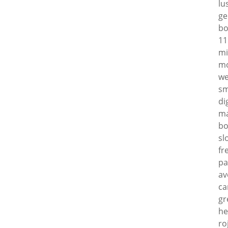
lu
ge
bo
11
mi
mo
we
sm
di
ma
bo
sl
fr
pa
av
ca
gr
he
ro