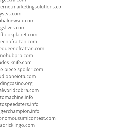
ternetmarketingsolutions.co
lystvs.com
obalnewscx.com
gslives.com
fbookplanet.com
eenofrattan.com
equeenofrattan.com
nohubpro.com
ades-knife.com
e-piece-spoiler.com
udiooneiota.com
ndingcasino.org
alworldcobra.com
tomachine.info
tospeedsters.info
gerchampion.info
onomousumicontest.com
adricklingo.com