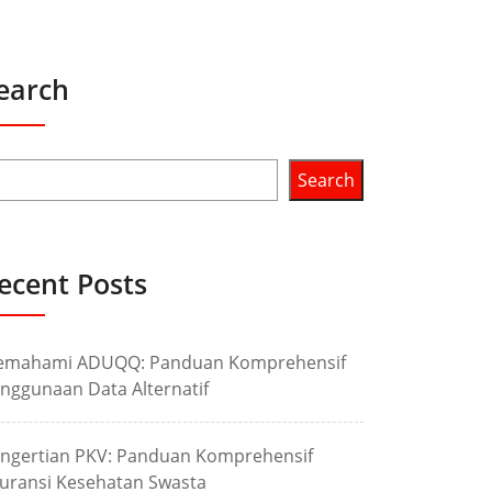
earch
Search
ecent Posts
mahami ADUQQ: Panduan Komprehensif
nggunaan Data Alternatif
ngertian PKV: Panduan Komprehensif
uransi Kesehatan Swasta