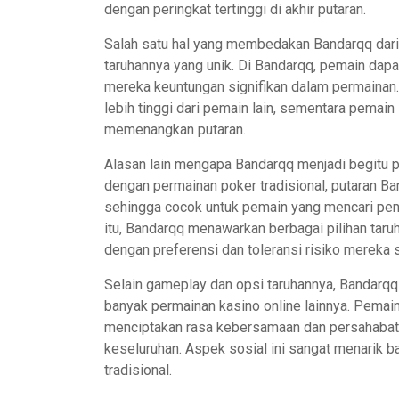
dengan peringkat tertinggi di akhir putaran.
Salah satu hal yang membedakan Bandarqq dari 
taruhannya yang unik. Di Bandarqq, pemain dapa
mereka keuntungan signifikan dalam permainan.
lebih tinggi dari pemain lain, sementara pemai
memenangkan putaran.
Alasan lain mengapa Bandarqq menjadi begitu 
dengan permainan poker tradisional, putaran Ba
sehingga cocok untuk pemain yang mencari pen
itu, Bandarqq menawarkan berbagai pilihan ta
dengan preferensi dan toleransi risiko mereka s
Selain gameplay dan opsi taruhannya, Bandarqq 
banyak permainan kasino online lainnya. Pemain 
menciptakan rasa kebersamaan dan persahaba
keseluruhan. Aspek sosial ini sangat menarik b
tradisional.