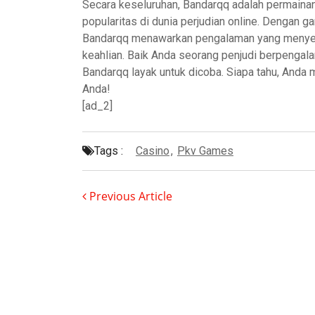
Secara keseluruhan, Bandarqq adalah permaina
popularitas di dunia perjudian online. Dengan ga
Bandarqq menawarkan pengalaman yang menyen
keahlian. Baik Anda seorang penjudi berpengal
Bandarqq layak untuk dicoba. Siapa tahu, Anda
Anda!
[ad_2]
Tags :
Casino
,
Pkv Games
Previous Article