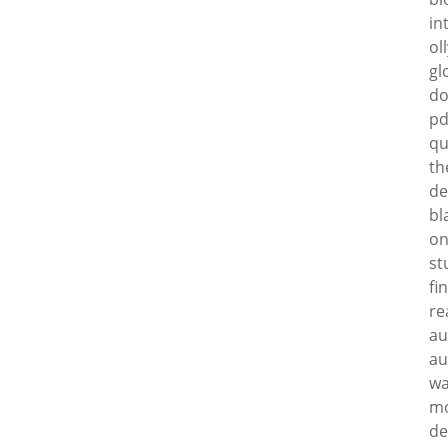
in
ol
gl
do
pd
qu
th
de
bl
on
st
fi
re
au
au
wa
m
de