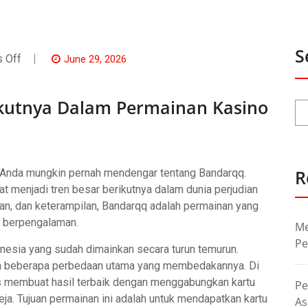
S
On
 Off
June 29, 2026
Bandarqq:
Tren
Besar
ikutnya Dalam Permainan Kasino
Berikutnya
Dalam
Permainan
Kasino
Online
R
 Anda mungkin pernah mendengar tentang Bandarqq.
t menjadi tren besar berikutnya dalam dunia perjudian
gan, dan keterampilan, Bandarqq adalah permainan yang
i berpengalaman.
Me
Pe
nesia yang sudah dimainkan secara turun temurun.
gan beberapa perbedaan utama yang membedakannya. Di
us membuat hasil terbaik dengan menggabungkan kartu
Pe
eja. Tujuan permainan ini adalah untuk mendapatkan kartu
As