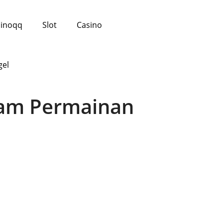
inoqq
Slot
Casino
gel
lam Permainan