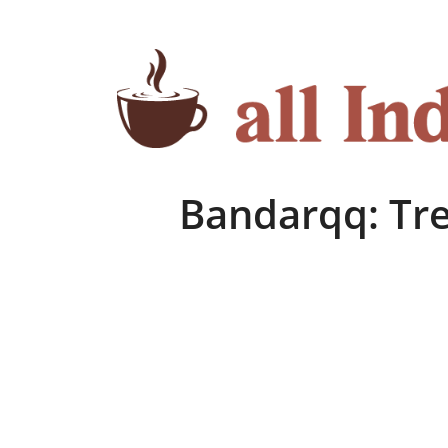
Skip
to
content
Bandarqq: Tr