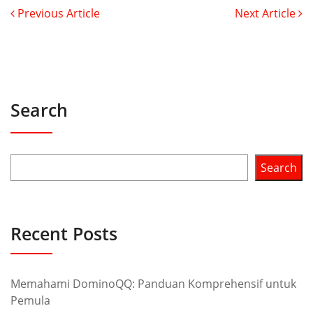
Previous Article
Next Article
Search
Search
Recent Posts
Memahami DominoQQ: Panduan Komprehensif untuk
Pemula