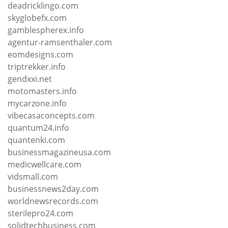
deadricklingo.com
skyglobefx.com
gamblespherex.info
agentur-ramsenthaler.com
eomdesigns.com
triptrekker.info
gendxxi.net
motomasters.info
mycarzone.info
vibecasaconcepts.com
quantum24.info
quantenki.com
businessmagazineusa.com
medicwellcare.com
vidsmall.com
businessnews2day.com
worldnewsrecords.com
sterilepro24.com
solidtechbusiness.com