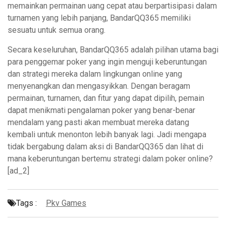
memainkan permainan uang cepat atau berpartisipasi dalam
turnamen yang lebih panjang, BandarQQ365 memiliki
sesuatu untuk semua orang.
Secara keseluruhan, BandarQQ365 adalah pilihan utama bagi
para penggemar poker yang ingin menguji keberuntungan
dan strategi mereka dalam lingkungan online yang
menyenangkan dan mengasyikkan. Dengan beragam
permainan, turnamen, dan fitur yang dapat dipilih, pemain
dapat menikmati pengalaman poker yang benar-benar
mendalam yang pasti akan membuat mereka datang
kembali untuk menonton lebih banyak lagi. Jadi mengapa
tidak bergabung dalam aksi di BandarQQ365 dan lihat di
mana keberuntungan bertemu strategi dalam poker online?
[ad_2]
Tags :
Pkv Games