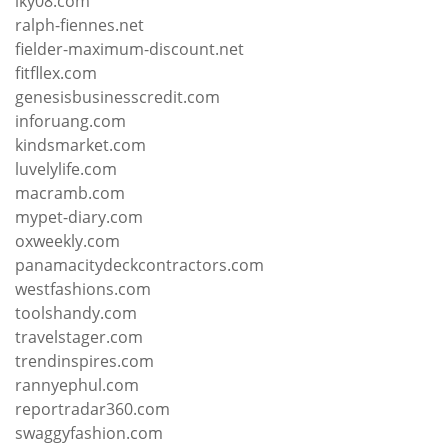
lky08.com
ralph-fiennes.net
fielder-maximum-discount.net
fitfllex.com
genesisbusinesscredit.com
inforuang.com
kindsmarket.com
luvelylife.com
macramb.com
mypet-diary.com
oxweekly.com
panamacitydeckcontractors.com
westfashions.com
toolshandy.com
travelstager.com
trendinspires.com
rannyephul.com
reportradar360.com
swaggyfashion.com