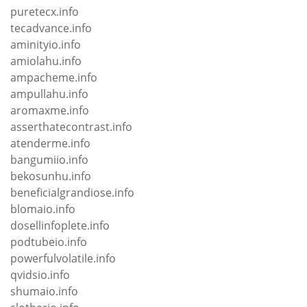
puretecx.info
tecadvance.info
aminityio.info
amiolahu.info
ampacheme.info
ampullahu.info
aromaxme.info
asserthatecontrast.info
atenderme.info
bangumiio.info
bekosunhu.info
beneficialgrandiose.info
blomaio.info
dosellinfoplete.info
podtubeio.info
powerfulvolatile.info
qvidsio.info
shumaio.info