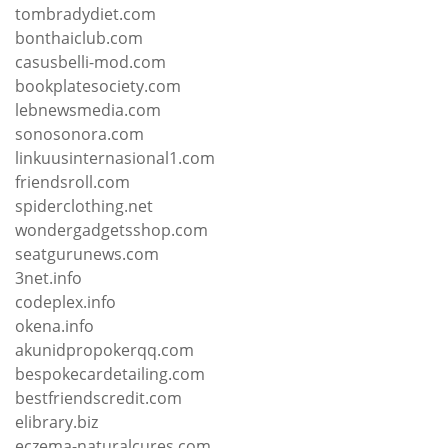
tombradydiet.com
bonthaiclub.com
casusbelli-mod.com
bookplatesociety.com
lebnewsmedia.com
sonosonora.com
linkuusinternasional1.com
friendsroll.com
spiderclothing.net
wondergadgetsshop.com
seatgurunews.com
3net.info
codeplex.info
okena.info
akunidpropokerqq.com
bespokecardetailing.com
bestfriendscredit.com
elibrary.biz
eczema-naturalcures.com