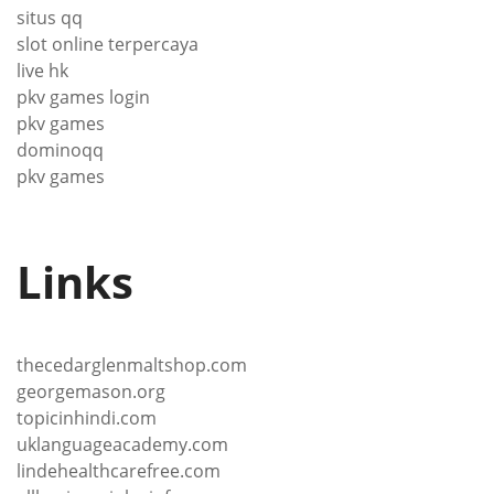
situs qq
slot online terpercaya
live hk
pkv games login
pkv games
dominoqq
pkv games
Links
thecedarglenmaltshop.com
georgemason.org
topicinhindi.com
uklanguageacademy.com
lindehealthcarefree.com