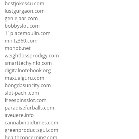
bestjokes4u.com
lustgurgaon.com
geniejaar.com
bobbyslot.com
11placemoulin.com
mintz360.com
mohob.net
weightlossprodigy.com
smarttechyinfo.com
digitalnotebook.org
maxualguru.com
bongdasuncity.com
slot-pachi.com
freespinsslot.com
paradisefurballs.com
aveuere.info
cannabinoidtimes.com
greenproductsgui.com
healthconcerning.com