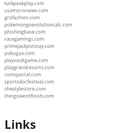
luckpeakplay.com
usamicronews.com
grofashion.com
pokemongoevolutioncalc.com
phishingbase.com
racegamings.com
primejackpotstay.com
pokugaa.com
playvaultgame.com
playgrandresorts.com
romsportal.com
sportsdocfestival.com
shestylestore.com
thingsiwontfinish.com
Links