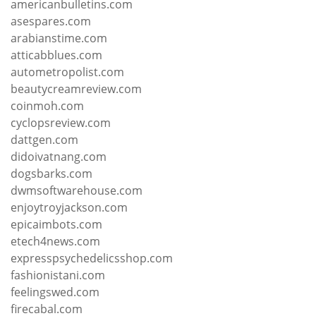
americanbulletins.com
asespares.com
arabianstime.com
atticabblues.com
autometropolist.com
beautycreamreview.com
coinmoh.com
cyclopsreview.com
dattgen.com
didoivatnang.com
dogsbarks.com
dwmsoftwarehouse.com
enjoytroyjackson.com
epicaimbots.com
etech4news.com
expresspsychedelicsshop.com
fashionistani.com
feelingswed.com
firecabal.com