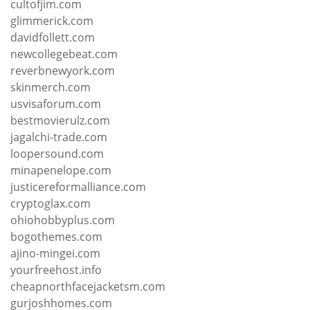
cultofjim.com
glimmerick.com
davidfollett.com
newcollegebeat.com
reverbnewyork.com
skinmerch.com
usvisaforum.com
bestmovierulz.com
jagalchi-trade.com
loopersound.com
minapenelope.com
justicereformalliance.com
cryptoglax.com
ohiohobbyplus.com
bogothemes.com
ajino-mingei.com
yourfreehost.info
cheapnorthfacejacketsm.com
gurjoshhomes.com