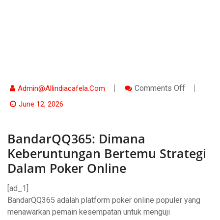
On
Comments Off
Admin@allindiacafela.com
BandarQQ
Dimana
June 12, 2026
Keberuntu
Bertemu
Strategi
BandarQQ365: Dimana
Dalam
Poker
Keberuntungan Bertemu Strategi
Online
Dalam Poker Online
[ad_1]
BandarQQ365 adalah platform poker online populer yang
menawarkan pemain kesempatan untuk menguji