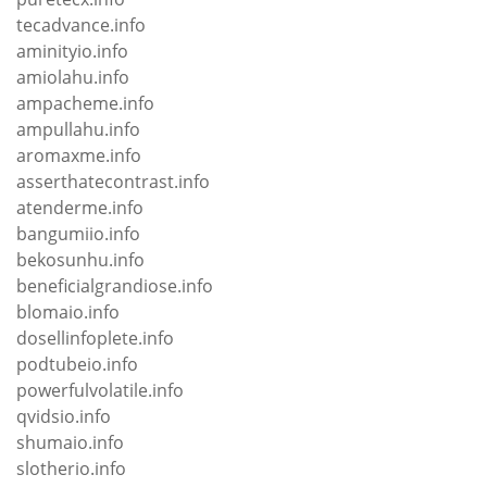
tecadvance.info
aminityio.info
amiolahu.info
ampacheme.info
ampullahu.info
aromaxme.info
asserthatecontrast.info
atenderme.info
bangumiio.info
bekosunhu.info
beneficialgrandiose.info
blomaio.info
dosellinfoplete.info
podtubeio.info
powerfulvolatile.info
qvidsio.info
shumaio.info
slotherio.info