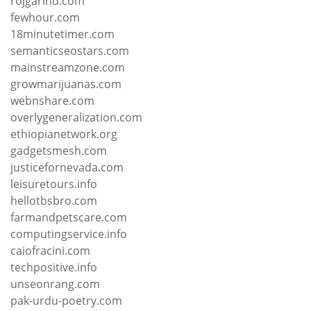
rojgarind.com
fewhour.com
18minutetimer.com
semanticseostars.com
mainstreamzone.com
growmarijuanas.com
webnshare.com
overlygeneralization.com
ethiopianetwork.org
gadgetsmesh.com
justicefornevada.com
leisuretours.info
hellotbsbro.com
farmandpetscare.com
computingservice.info
caiofracini.com
techpositive.info
unseonrang.com
pak-urdu-poetry.com