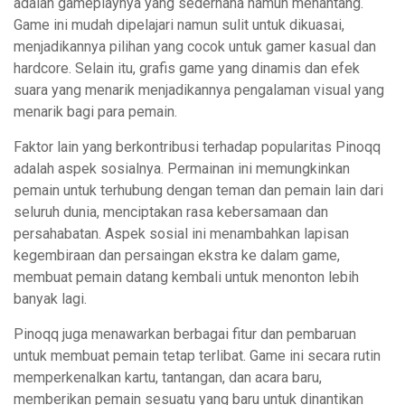
adalah gameplaynya yang sederhana namun menantang.
Game ini mudah dipelajari namun sulit untuk dikuasai,
menjadikannya pilihan yang cocok untuk gamer kasual dan
hardcore. Selain itu, grafis game yang dinamis dan efek
suara yang menarik menjadikannya pengalaman visual yang
menarik bagi para pemain.
Faktor lain yang berkontribusi terhadap popularitas Pinoqq
adalah aspek sosialnya. Permainan ini memungkinkan
pemain untuk terhubung dengan teman dan pemain lain dari
seluruh dunia, menciptakan rasa kebersamaan dan
persahabatan. Aspek sosial ini menambahkan lapisan
kegembiraan dan persaingan ekstra ke dalam game,
membuat pemain datang kembali untuk menonton lebih
banyak lagi.
Pinoqq juga menawarkan berbagai fitur dan pembaruan
untuk membuat pemain tetap terlibat. Game ini secara rutin
memperkenalkan kartu, tantangan, dan acara baru,
memberikan pemain sesuatu yang baru untuk dinantikan