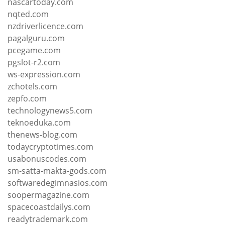
nascartoday.com
nqted.com
nzdriverlicence.com
pagalguru.com
pcegame.com
pgslot-r2.com
ws-expression.com
zchotels.com
zepfo.com
technologynews5.com
teknoeduka.com
thenews-blog.com
todaycryptotimes.com
usabonuscodes.com
sm-satta-makta-gods.com
softwaredegimnasios.com
soopermagazine.com
spacecoastdailys.com
readytrademark.com