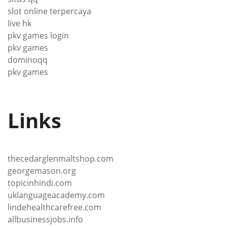
slot online terpercaya
live hk
pkv games login
pkv games
dominoqq
pkv games
Links
thecedarglenmaltshop.com
georgemason.org
topicinhindi.com
uklanguageacademy.com
lindehealthcarefree.com
allbusinessjobs.info