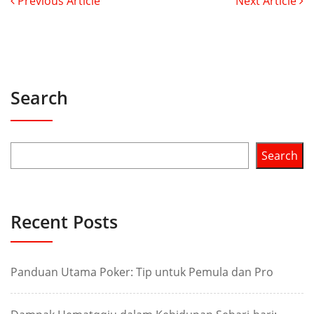
Previous Article
Next Article
Search
Search
Recent Posts
Panduan Utama Poker: Tip untuk Pemula dan Pro