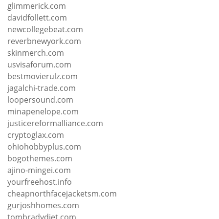
glimmerick.com
davidfollett.com
newcollegebeat.com
reverbnewyork.com
skinmerch.com
usvisaforum.com
bestmovierulz.com
jagalchi-trade.com
loopersound.com
minapenelope.com
justicereformalliance.com
cryptoglax.com
ohiohobbyplus.com
bogothemes.com
ajino-mingei.com
yourfreehost.info
cheapnorthfacejacketsm.com
gurjoshhomes.com
tombradydiet.com