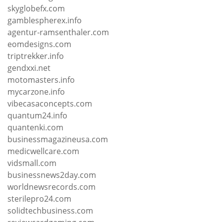
skyglobefx.com
gamblespherex.info
agentur-ramsenthaler.com
eomdesigns.com
triptrekker.info
gendxxi.net
motomasters.info
mycarzone.info
vibecasaconcepts.com
quantum24.info
quantenki.com
businessmagazineusa.com
medicwellcare.com
vidsmall.com
businessnews2day.com
worldnewsrecords.com
sterilepro24.com
solidtechbusiness.com