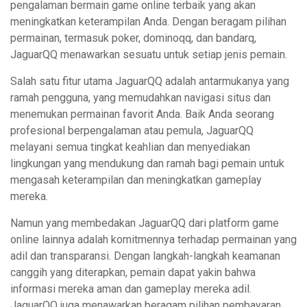
pengalaman bermain game online terbaik yang akan
meningkatkan keterampilan Anda. Dengan beragam pilihan
permainan, termasuk poker, dominoqq, dan bandarq,
JaguarQQ menawarkan sesuatu untuk setiap jenis pemain.
Salah satu fitur utama JaguarQQ adalah antarmukanya yang
ramah pengguna, yang memudahkan navigasi situs dan
menemukan permainan favorit Anda. Baik Anda seorang
profesional berpengalaman atau pemula, JaguarQQ
melayani semua tingkat keahlian dan menyediakan
lingkungan yang mendukung dan ramah bagi pemain untuk
mengasah keterampilan dan meningkatkan gameplay
mereka.
Namun yang membedakan JaguarQQ dari platform game
online lainnya adalah komitmennya terhadap permainan yang
adil dan transparansi. Dengan langkah-langkah keamanan
canggih yang diterapkan, pemain dapat yakin bahwa
informasi mereka aman dan gameplay mereka adil.
JaguarQQ juga menawarkan beragam pilihan pembayaran,