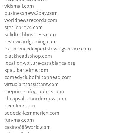
vidsmall.com
businessnews2day.com
worldnewsrecords.com
sterilepro24.com
solidtechbusiness.com
reviewcardgaming.com
experiencedexpertstowingservice.com
blackheadsshop.com
location-voiture-casablanca.org
kpaulbartelme.com
comedyclubofhiltonhead.com
virtualartsassistant.com
theprimeinfographics.com
cheapvaliumordernow.com
beenime.com
sodecia-kemmerich.com
fun-mak.com
casino888world.com