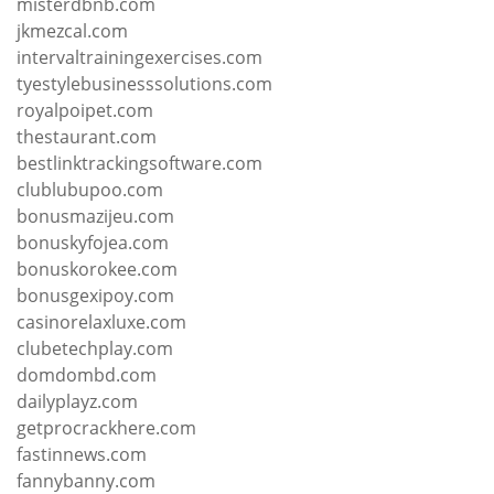
misterdbnb.com
jkmezcal.com
intervaltrainingexercises.com
tyestylebusinesssolutions.com
royalpoipet.com
thestaurant.com
bestlinktrackingsoftware.com
clublubupoo.com
bonusmazijeu.com
bonuskyfojea.com
bonuskorokee.com
bonusgexipoy.com
casinorelaxluxe.com
clubetechplay.com
domdombd.com
dailyplayz.com
getprocrackhere.com
fastinnews.com
fannybanny.com