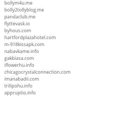
bollym4u.me
bolly2tollyblog.me
pandaclub.me
flyttevask.io
byhous.com
hartfordplazahotel.com
m-918kissapk.com
nabavkame.info
gakbiasa.com
iflowerhu.info
chicagocrystalconnection.com
imanabadii.com
trilipohu.info
appruptio.info