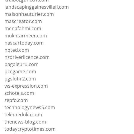
landscapinggainesvillefl.com
maisonhauturier.com
mascreator.com
menafahmi.com
mukhtarmeer.com
nascartoday.com
nqted.com
nzdriverlicence.com
pagalguru.com
pcegame.com
pgslot-r2.com
ws-expression.com
zchotels.com
zepfo.com
technologynews5.com
teknoeduka.com
thenews-blog.com
todaycryptotimes.com