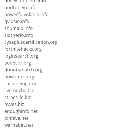
dosellinfoplete.info
podtubeio.info
powerfulvolatile.info
qvidsio.info
shumaio.info
slotherio.info
cysapluscertification.org
fortnitehacks.org
loginsearch.org
aodecor.org
donorsmatch.org
nowtimes.org
casinoeing.org
livemocha.biz
streetlife.biz
hyves.biz
enoughinfo.net
pinhive.net
warnabet.net