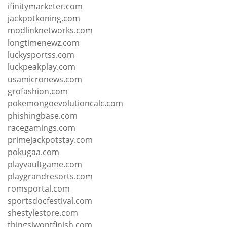
ifinitymarketer.com
jackpotkoning.com
modlinknetworks.com
longtimenewz.com
luckysportss.com
luckpeakplay.com
usamicronews.com
grofashion.com
pokemongoevolutioncalc.com
phishingbase.com
racegamings.com
primejackpotstay.com
pokugaa.com
playvaultgame.com
playgrandresorts.com
romsportal.com
sportsdocfestival.com
shestylestore.com
thingsiwontfinish.com