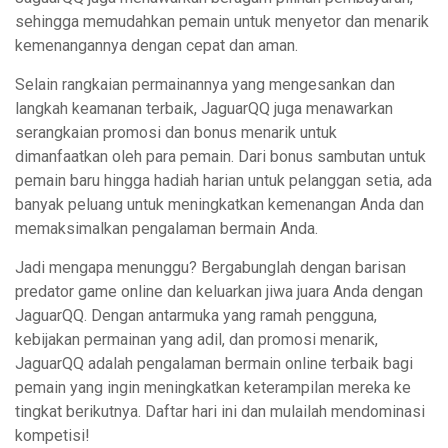
sehingga memudahkan pemain untuk menyetor dan menarik
kemenangannya dengan cepat dan aman.
Selain rangkaian permainannya yang mengesankan dan
langkah keamanan terbaik, JaguarQQ juga menawarkan
serangkaian promosi dan bonus menarik untuk
dimanfaatkan oleh para pemain. Dari bonus sambutan untuk
pemain baru hingga hadiah harian untuk pelanggan setia, ada
banyak peluang untuk meningkatkan kemenangan Anda dan
memaksimalkan pengalaman bermain Anda.
Jadi mengapa menunggu? Bergabunglah dengan barisan
predator game online dan keluarkan jiwa juara Anda dengan
JaguarQQ. Dengan antarmuka yang ramah pengguna,
kebijakan permainan yang adil, dan promosi menarik,
JaguarQQ adalah pengalaman bermain online terbaik bagi
pemain yang ingin meningkatkan keterampilan mereka ke
tingkat berikutnya. Daftar hari ini dan mulailah mendominasi
kompetisi!