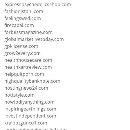
expresspsychedelicsshop.com
fashionistani.com
feelingswed.com
firecabal.com
forbessmagazine.com
globalmarketlivetoday.com
gpl-license.com
grow2every.com
healthhousecare.com
healthkartreview.com
helpquitporn.com
highqualitybanknote.com
hostingnews24.com
hottstyle.com
howtodiyanything.com
inspiringearthlings.com
investindependent.com
kralbozguncu1.com
landscapinggainesvillefl.com