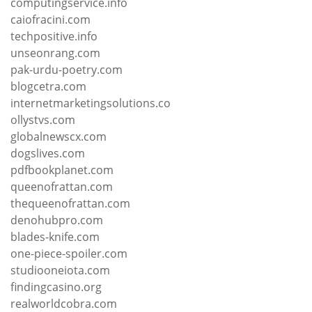
computingservice.info
caiofracini.com
techpositive.info
unseonrang.com
pak-urdu-poetry.com
blogcetra.com
internetmarketingsolutions.co
ollystvs.com
globalnewscx.com
dogslives.com
pdfbookplanet.com
queenofrattan.com
thequeenofrattan.com
denohubpro.com
blades-knife.com
one-piece-spoiler.com
studiooneiota.com
findingcasino.org
realworldcobra.com