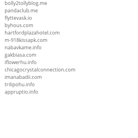
bolly2tollyblog.me
pandaclub.me
flyttevask.io
byhous.com
hartfordplazahotel.com
m-918kissapk.com
nabavkame.info
gakbiasa.com
iflowerhu.info
chicagocrystalconnection.com
imanabadii.com
trilipohu.info
appruptio.info