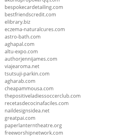
bespokecardetailing.com
bestfriendscredit.com
elibrary.biz
eczema-naturalcures.com
astro-bath.com
aghapal.com
altu-expo.com
authorjennijames.com
viajearoma.net
tsutsuji-parkin.com
agharab.com
cheapammousa.com
thepositiveladiessoccerclub.com
recetasdecocinafaciles.com
naildesignsidea.net
greatpai.com
paperlanterntheatre.org
freeworshipnetwork.com