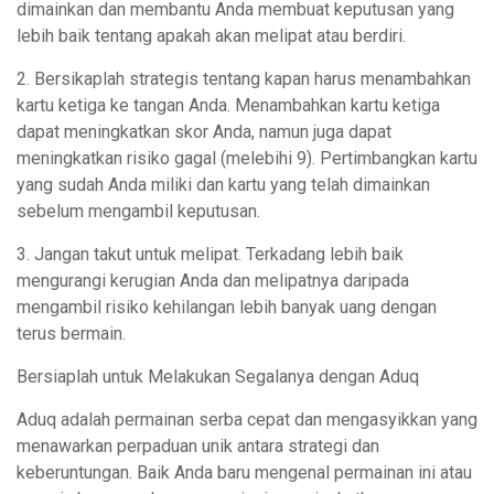
dimainkan dan membantu Anda membuat keputusan yang
lebih baik tentang apakah akan melipat atau berdiri.
2. Bersikaplah strategis tentang kapan harus menambahkan
kartu ketiga ke tangan Anda. Menambahkan kartu ketiga
dapat meningkatkan skor Anda, namun juga dapat
meningkatkan risiko gagal (melebihi 9). Pertimbangkan kartu
yang sudah Anda miliki dan kartu yang telah dimainkan
sebelum mengambil keputusan.
3. Jangan takut untuk melipat. Terkadang lebih baik
mengurangi kerugian Anda dan melipatnya daripada
mengambil risiko kehilangan lebih banyak uang dengan
terus bermain.
Bersiaplah untuk Melakukan Segalanya dengan Aduq
Aduq adalah permainan serba cepat dan mengasyikkan yang
menawarkan perpaduan unik antara strategi dan
keberuntungan. Baik Anda baru mengenal permainan ini atau