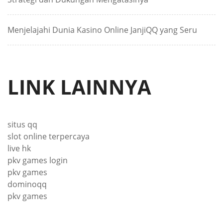
Menjelajahi Dunia Kasino Online JanjiQQ yang Seru
LINK LAINNYA
situs qq
slot online terpercaya
live hk
pkv games login
pkv games
dominoqq
pkv games