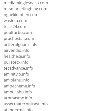
mediamingleseaco.com
mtsmarketingblog.com
nghekiemtien.com
wasirku.com
tejas24.com
poolturbo.com
prachestait.com
artforafghans.info
airvendio.info
healthexe.info
puretecx.info
tecadvance.info
aminityio.info
amiolahu.info
ampacheme.info
ampullahu.info
aromaxme.info
asserthatecontrast.info
atenderme.info