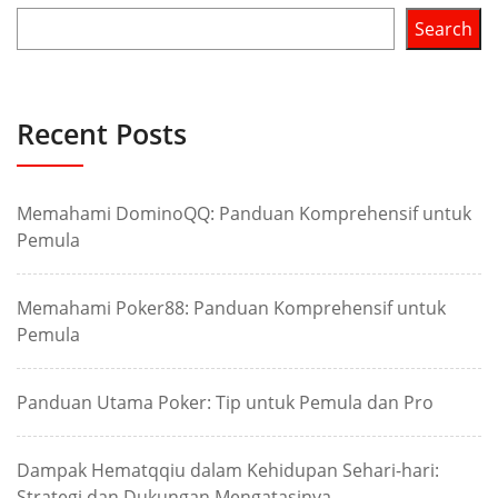
Search
Recent Posts
Memahami DominoQQ: Panduan Komprehensif untuk
Pemula
Memahami Poker88: Panduan Komprehensif untuk
Pemula
Panduan Utama Poker: Tip untuk Pemula dan Pro
Dampak Hematqqiu dalam Kehidupan Sehari-hari:
Strategi dan Dukungan Mengatasinya