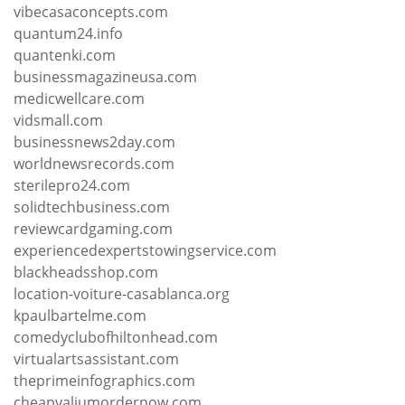
vibecasaconcepts.com
quantum24.info
quantenki.com
businessmagazineusa.com
medicwellcare.com
vidsmall.com
businessnews2day.com
worldnewsrecords.com
sterilepro24.com
solidtechbusiness.com
reviewcardgaming.com
experiencedexpertstowingservice.com
blackheadsshop.com
location-voiture-casablanca.org
kpaulbartelme.com
comedyclubofhiltonhead.com
virtualartsassistant.com
theprimeinfographics.com
cheapvaliumordernow.com