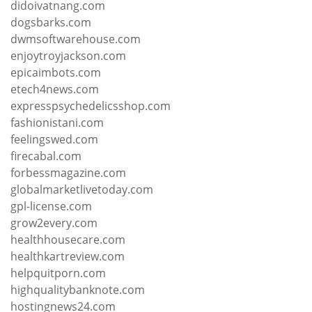
didoivatnang.com
dogsbarks.com
dwmsoftwarehouse.com
enjoytroyjackson.com
epicaimbots.com
etech4news.com
expresspsychedelicsshop.com
fashionistani.com
feelingswed.com
firecabal.com
forbessmagazine.com
globalmarketlivetoday.com
gpl-license.com
grow2every.com
healthhousecare.com
healthkartreview.com
helpquitporn.com
highqualitybanknote.com
hostingnews24.com