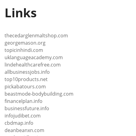
Links
thecedarglenmaltshop.com
georgemason.org
topicinhindi.com
uklanguageacademy.com
lindehealthcarefree.com
allbusinessjobs.info
top10products.net
pickabatours.com
beastmode-bodybuilding.com
financelplan.info
businessfuture.info
infojudibet.com
cbdmap.info
deanbeanxn.com