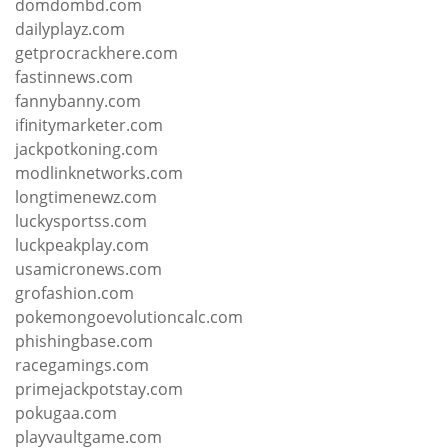
domdombd.com
dailyplayz.com
getprocrackhere.com
fastinnews.com
fannybanny.com
ifinitymarketer.com
jackpotkoning.com
modlinknetworks.com
longtimenewz.com
luckysportss.com
luckpeakplay.com
usamicronews.com
grofashion.com
pokemongoevolutioncalc.com
phishingbase.com
racegamings.com
primejackpotstay.com
pokugaa.com
playvaultgame.com