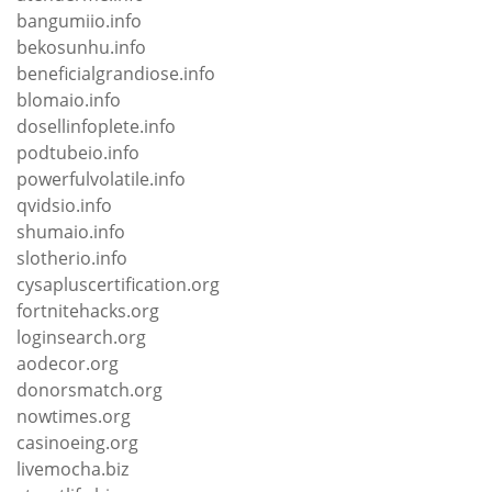
bangumiio.info
bekosunhu.info
beneficialgrandiose.info
blomaio.info
dosellinfoplete.info
podtubeio.info
powerfulvolatile.info
qvidsio.info
shumaio.info
slotherio.info
cysapluscertification.org
fortnitehacks.org
loginsearch.org
aodecor.org
donorsmatch.org
nowtimes.org
casinoeing.org
livemocha.biz