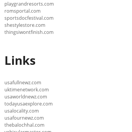
playgrandresorts.com
romsportal.com
sportsdocfestival.com
shestylestore.com
thingsiwontfinish.com
Links
usafullnewz.com
uktimenetwork.com
usaworldnewz.com
todayusaexplore.com
usalocality.com
usafournewz.com
thebalochhal.com