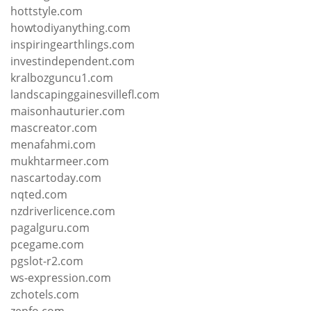
hottstyle.com
howtodiyanything.com
inspiringearthlings.com
investindependent.com
kralbozguncu1.com
landscapinggainesvillefl.com
maisonhauturier.com
mascreator.com
menafahmi.com
mukhtarmeer.com
nascartoday.com
nqted.com
nzdriverlicence.com
pagalguru.com
pcegame.com
pgslot-r2.com
ws-expression.com
zchotels.com