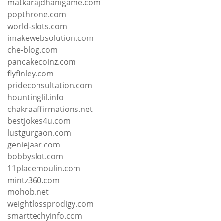
matkarajdhanigame.com
popthrone.com
world-slots.com
imakewebsolution.com
che-blog.com
pancakecoinz.com
flyfinley.com
prideconsultation.com
hountinglil.info
chakraaffirmations.net
bestjokes4u.com
lustgurgaon.com
geniejaar.com
bobbyslot.com
11placemoulin.com
mintz360.com
mohob.net
weightlossprodigy.com
smarttechyinfo.com