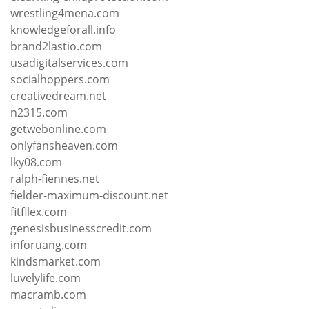
wrestling4mena.com
knowledgeforall.info
brand2lastio.com
usadigitalservices.com
socialhoppers.com
creativedream.net
n2315.com
getwebonline.com
onlyfansheaven.com
lky08.com
ralph-fiennes.net
fielder-maximum-discount.net
fitfllex.com
genesisbusinesscredit.com
inforuang.com
kindsmarket.com
luvelylife.com
macramb.com