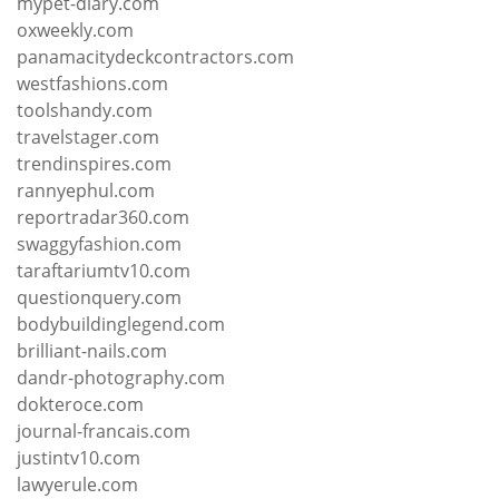
mypet-diary.com
oxweekly.com
panamacitydeckcontractors.com
westfashions.com
toolshandy.com
travelstager.com
trendinspires.com
rannyephul.com
reportradar360.com
swaggyfashion.com
taraftariumtv10.com
questionquery.com
bodybuildinglegend.com
brilliant-nails.com
dandr-photography.com
dokteroce.com
journal-francais.com
justintv10.com
lawyerule.com