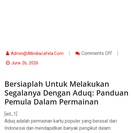
On
Comments Off
Admin@allindiacafela.com
Bersiapla
Untuk
June 26, 2026
Melakuka
Segalanya
Dengan
Bersiaplah Untuk Melakukan
Aduq:
Panduan
Segalanya Dengan Aduq: Panduan
Pemula
Dalam
Pemula Dalam Permainan
Permaina
[ad_1]
Aduq adalah permainan kartu populer yang berasal dari
Indonesia dan mendapatkan banyak pengikut dalam