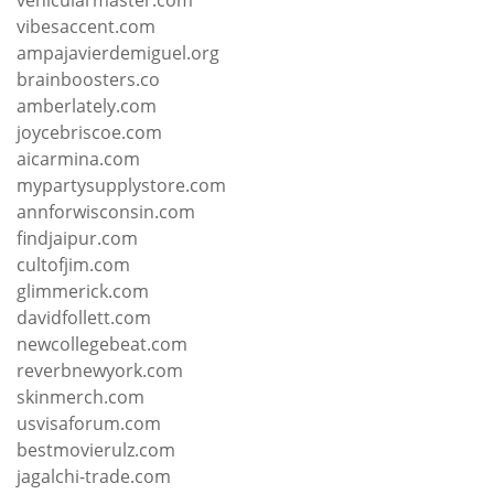
vehicularmaster.com
vibesaccent.com
ampajavierdemiguel.org
brainboosters.co
amberlately.com
joycebriscoe.com
aicarmina.com
mypartysupplystore.com
annforwisconsin.com
findjaipur.com
cultofjim.com
glimmerick.com
davidfollett.com
newcollegebeat.com
reverbnewyork.com
skinmerch.com
usvisaforum.com
bestmovierulz.com
jagalchi-trade.com