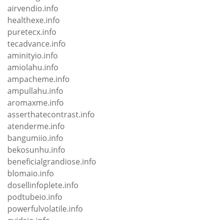
airvendio.info
healthexe.info
puretecx.info
tecadvance.info
aminityio.info
amiolahu.info
ampacheme.info
ampullahu.info
aromaxme.info
asserthatecontrast.info
atenderme.info
bangumiio.info
bekosunhu.info
beneficialgrandiose.info
blomaio.info
dosellinfoplete.info
podtubeio.info
powerfulvolatile.info