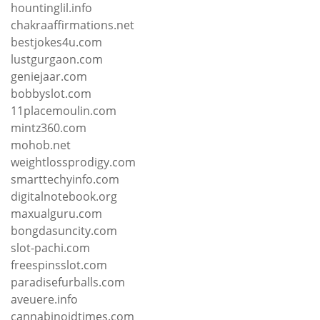
hountinglil.info
chakraaffirmations.net
bestjokes4u.com
lustgurgaon.com
geniejaar.com
bobbyslot.com
11placemoulin.com
mintz360.com
mohob.net
weightlossprodigy.com
smarttechyinfo.com
digitalnotebook.org
maxualguru.com
bongdasuncity.com
slot-pachi.com
freespinsslot.com
paradisefurballs.com
aveuere.info
cannabinoidtimes.com