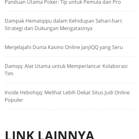
Panduan Utama Poker: Tip untuk Pemula dan Pro
Dampak Hematqqiu dalam Kehidupan Sehari-hari:
Strategi dan Dukungan Mengatasinya
Menjelajahi Dunia Kasino Online JanjiQQ yang Seru
Damqq: Alat Utama untuk Memperlancar Kolaborasi
Tim
Inside Hebohqq: Melihat Lebih Dekat Situs Judi Online
Populer
LINK LAINNYA