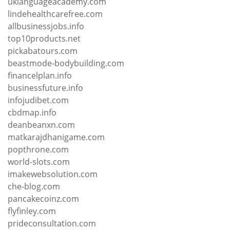
uklanguageacademy.com
lindehealthcarefree.com
allbusinessjobs.info
top10products.net
pickabatours.com
beastmode-bodybuilding.com
financelplan.info
businessfuture.info
infojudibet.com
cbdmap.info
deanbeanxn.com
matkarajdhanigame.com
popthrone.com
world-slots.com
imakewebsolution.com
che-blog.com
pancakecoinz.com
flyfinley.com
prideconsultation.com