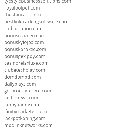
tyestylebusinesssolutions.com
royalpoipet.com
thestaurant.com
bestlinktrackingsoftware.com
clublubupoo.com
bonusmazijeu.com
bonuskyfojea.com
bonuskorokee.com
bonusgexipoy.com
casinorelaxluxe.com
clubetechplay.com
domdombd.com
dailyplayz.com
getprocrackhere.com
fastinnews.com
fannybanny.com
ifinitymarketer.com
jackpotkoning.com
modlinknetworks.com