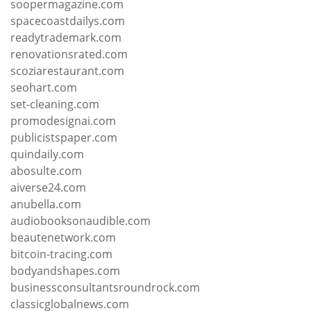
soopermagazine.com
spacecoastdailys.com
readytrademark.com
renovationsrated.com
scoziarestaurant.com
seohart.com
set-cleaning.com
promodesignai.com
publicistspaper.com
quindaily.com
abosulte.com
aiverse24.com
anubella.com
audiobooksonaudible.com
beautenetwork.com
bitcoin-tracing.com
bodyandshapes.com
businessconsultantsroundrock.com
classicglobalnews.com