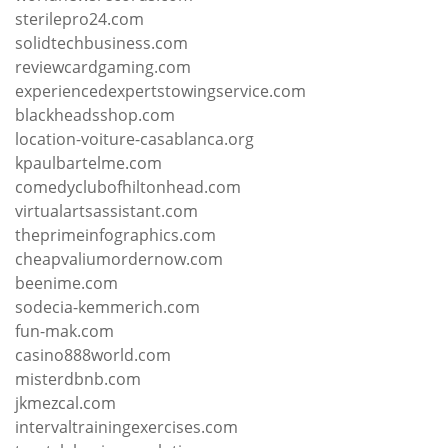
sterilepro24.com
solidtechbusiness.com
reviewcardgaming.com
experiencedexpertstowingservice.com
blackheadsshop.com
location-voiture-casablanca.org
kpaulbartelme.com
comedyclubofhiltonhead.com
virtualartsassistant.com
theprimeinfographics.com
cheapvaliumordernow.com
beenime.com
sodecia-kemmerich.com
fun-mak.com
casino888world.com
misterdbnb.com
jkmezcal.com
intervaltrainingexercises.com