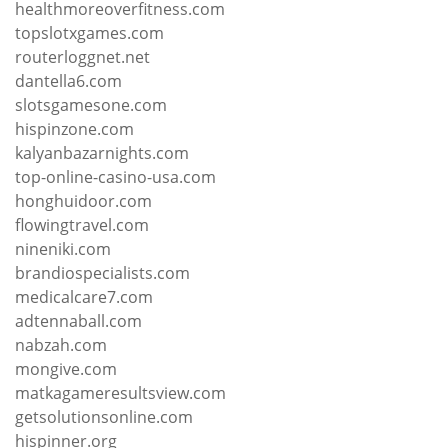
healthmoreoverfitness.com
topslotxgames.com
routerloggnet.net
dantella6.com
slotsgamesone.com
hispinzone.com
kalyanbazarnights.com
top-online-casino-usa.com
honghuidoor.com
flowingtravel.com
nineniki.com
brandiospecialists.com
medicalcare7.com
adtennaball.com
nabzah.com
mongive.com
matkagameresultsview.com
getsolutionsonline.com
hispinner.org