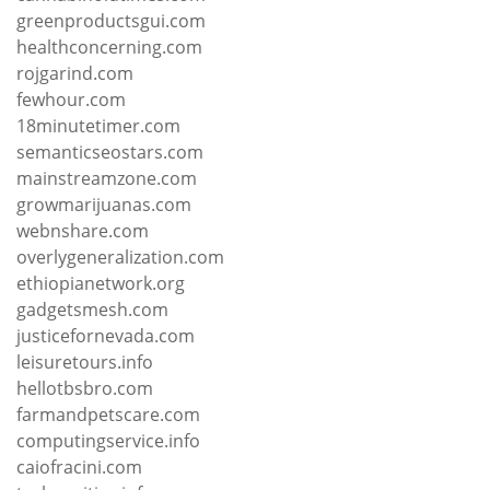
greenproductsgui.com
healthconcerning.com
rojgarind.com
fewhour.com
18minutetimer.com
semanticseostars.com
mainstreamzone.com
growmarijuanas.com
webnshare.com
overlygeneralization.com
ethiopianetwork.org
gadgetsmesh.com
justicefornevada.com
leisuretours.info
hellotbsbro.com
farmandpetscare.com
computingservice.info
caiofracini.com