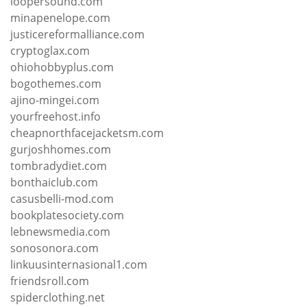
loopersound.com
minapenelope.com
justicereformalliance.com
cryptoglax.com
ohiohobbyplus.com
bogothemes.com
ajino-mingei.com
yourfreehost.info
cheapnorthfacejacketsm.com
gurjoshhomes.com
tombradydiet.com
bonthaiclub.com
casusbelli-mod.com
bookplatesociety.com
lebnewsmedia.com
sonosonora.com
linkuusinternasional1.com
friendsroll.com
spiderclothing.net