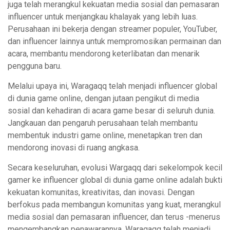
juga telah merangkul kekuatan media sosial dan pemasaran
influencer untuk menjangkau khalayak yang lebih luas.
Perusahaan ini bekerja dengan streamer populer, YouTuber,
dan influencer lainnya untuk mempromosikan permainan dan
acara, membantu mendorong keterlibatan dan menarik
pengguna baru.
Melalui upaya ini, Waragaqq telah menjadi influencer global
di dunia game online, dengan jutaan pengikut di media
sosial dan kehadiran di acara game besar di seluruh dunia.
Jangkauan dan pengaruh perusahaan telah membantu
membentuk industri game online, menetapkan tren dan
mendorong inovasi di ruang angkasa.
Secara keseluruhan, evolusi Wargaqq dari sekelompok kecil
gamer ke influencer global di dunia game online adalah bukti
kekuatan komunitas, kreativitas, dan inovasi. Dengan
berfokus pada membangun komunitas yang kuat, merangkul
media sosial dan pemasaran influencer, dan terus -menerus
mengembangkan penawarannya, Waragaqq telah menjadi