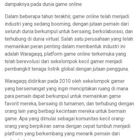
dampaknya pada dunia game online
Dalam beberapa tahun terakhir, game online telah menjadi
industri yang sedang booming, dengan jutaan pemain dari
seluruh dunia berkumpul untuk bersaing, berkolaborasi, dan
terhubung di dunia virtual. Salah satu perusahaan yang telah
memainkan peran penting dalam membentuk industri ini
adalah Waragaqq, platform game online terkemuka yang
telah berevolusi dari sekelompok kecil gamer menjadi
pembangkit tenaga listrik global dengan jutaan pengguna.
Waragaqq didirikan pada 2010 oleh sekelompok gamer
yang bersemangat yang ingin menciptakan ruang di mana
para pemain dapat berkumpul untuk memainkan game
favorit mereka, bersaing di turnamen, dan terhubung dengan
orang lain yang berbagi kecintaan mereka untuk bermain
game. Apa yang dimulai sebagai komunitas kecil orang-
orang yang berpikiran sama dengan cepat tumbuh menjadi
platform yang berkembang yang menarik pemain dari