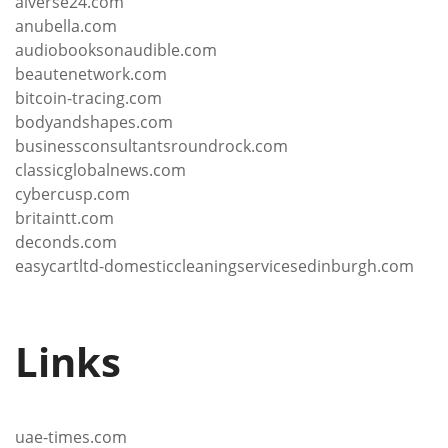
aiverse24.com
anubella.com
audiobooksonaudible.com
beautenetwork.com
bitcoin-tracing.com
bodyandshapes.com
businessconsultantsroundrock.com
classicglobalnews.com
cybercusp.com
britaintt.com
deconds.com
easycartltd-domesticcleaningservicesedinburgh.com
Links
uae-times.com