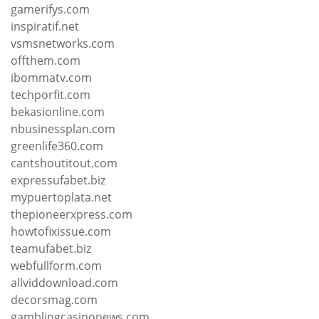
gamerifys.com
inspiratif.net
vsmsnetworks.com
offthem.com
ibommatv.com
techporfit.com
bekasionline.com
nbusinessplan.com
greenlife360.com
cantshoutitout.com
expressufabet.biz
mypuertoplata.net
thepioneerxpress.com
howtofixissue.com
teamufabet.biz
webfullform.com
allviddownload.com
decorsmag.com
gamblingcasinonews.com