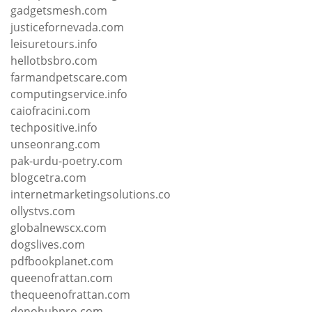
gadgetsmesh.com
justicefornevada.com
leisuretours.info
hellotbsbro.com
farmandpetscare.com
computingservice.info
caiofracini.com
techpositive.info
unseonrang.com
pak-urdu-poetry.com
blogcetra.com
internetmarketingsolutions.co
ollystvs.com
globalnewscx.com
dogslives.com
pdfbookplanet.com
queenofrattan.com
thequeenofrattan.com
denohubpro.com