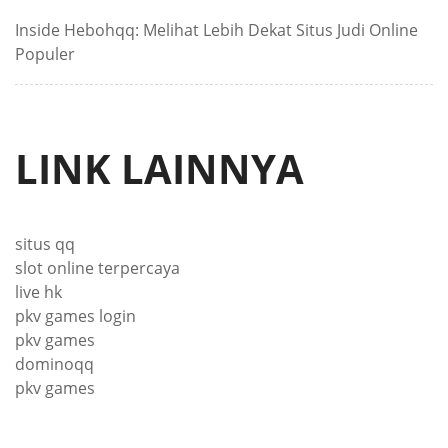
Inside Hebohqq: Melihat Lebih Dekat Situs Judi Online
Populer
LINK LAINNYA
situs qq
slot online terpercaya
live hk
pkv games login
pkv games
dominoqq
pkv games