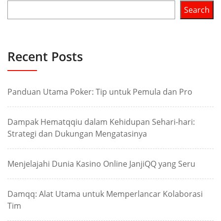
Search
Recent Posts
Panduan Utama Poker: Tip untuk Pemula dan Pro
Dampak Hematqqiu dalam Kehidupan Sehari-hari:
Strategi dan Dukungan Mengatasinya
Menjelajahi Dunia Kasino Online JanjiQQ yang Seru
Damqq: Alat Utama untuk Memperlancar Kolaborasi
Tim