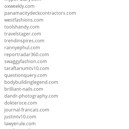
oxweekly.com
panamacitydeckcontractors.com
westfashions.com
toolshandy.com
travelstager.com
trendinspires.com
rannyephul.com
reportradar360.com
swaggyfashion.com
taraftariumtv10.com
questionquery.com
bodybuildinglegend.com
brilliant-nails.com
dandr-photography.com
dokteroce.com
journal-francais.com
justintv10.com
lawyerule.com