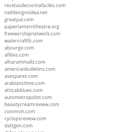
recetasdecocinafaciles.com
naildesignsidea.net
greatpai.com
paperlanterntheatre.org
freeworshipnetwork.com
watercraftllc.com
abourge.com
afiliixs.com
alharammallz.com
americanbulletins.com
asespares.com
arabianstime.com
atticabblues.com
autometropolist.com
beautycreamreview.com
coinmoh.com
cyclopsreview.com
dattgen.com