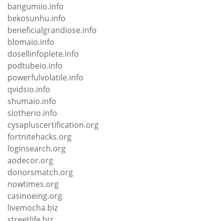
bangumiio.info
bekosunhu.info
beneficialgrandiose.info
blomaio.info
dosellinfoplete.info
podtubeio.info
powerfulvolatile.info
qvidsio.info
shumaio.info
slotherio.info
cysapluscertification.org
fortnitehacks.org
loginsearch.org
aodecor.org
donorsmatch.org
nowtimes.org
casinoeing.org
livemocha.biz
streetlife.biz