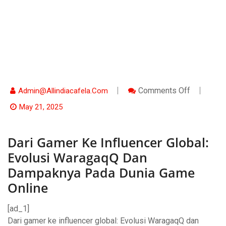
On
Comments Off
Admin@allindiacafela.com
Dari
Gamer
May 21, 2025
Ke
Influencer
Global:
Dari Gamer Ke Influencer Global:
Evolusi
WaragaqQ
Evolusi WaragaqQ Dan
Dan
Dampakny
Dampaknya Pada Dunia Game
Pada
Dunia
Online
Game
Online
[ad_1]
Dari gamer ke influencer global: Evolusi WaragaqQ dan