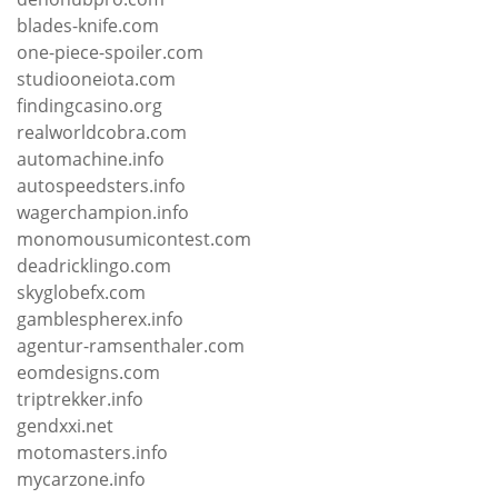
blades-knife.com
one-piece-spoiler.com
studiooneiota.com
findingcasino.org
realworldcobra.com
automachine.info
autospeedsters.info
wagerchampion.info
monomousumicontest.com
deadricklingo.com
skyglobefx.com
gamblespherex.info
agentur-ramsenthaler.com
eomdesigns.com
triptrekker.info
gendxxi.net
motomasters.info
mycarzone.info