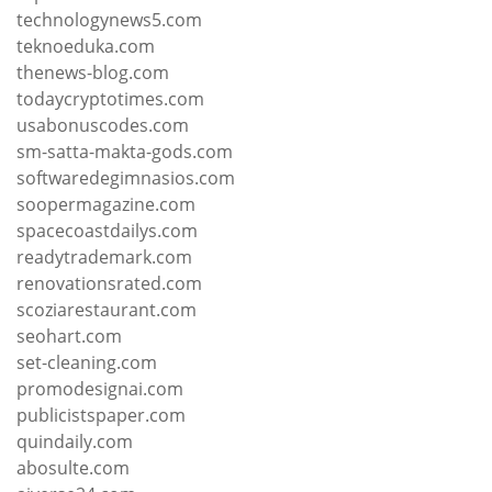
technologynews5.com
teknoeduka.com
thenews-blog.com
todaycryptotimes.com
usabonuscodes.com
sm-satta-makta-gods.com
softwaredegimnasios.com
soopermagazine.com
spacecoastdailys.com
readytrademark.com
renovationsrated.com
scoziarestaurant.com
seohart.com
set-cleaning.com
promodesignai.com
publicistspaper.com
quindaily.com
abosulte.com