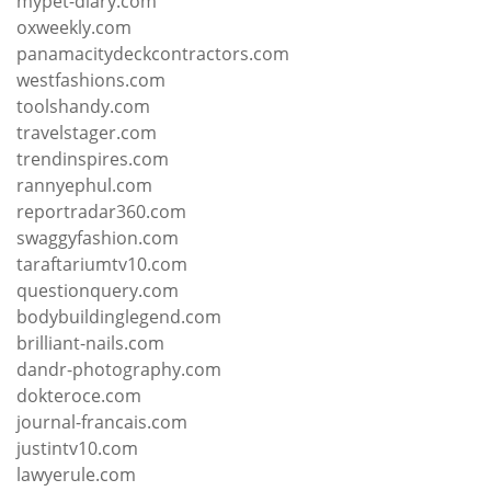
mypet-diary.com
oxweekly.com
panamacitydeckcontractors.com
westfashions.com
toolshandy.com
travelstager.com
trendinspires.com
rannyephul.com
reportradar360.com
swaggyfashion.com
taraftariumtv10.com
questionquery.com
bodybuildinglegend.com
brilliant-nails.com
dandr-photography.com
dokteroce.com
journal-francais.com
justintv10.com
lawyerule.com