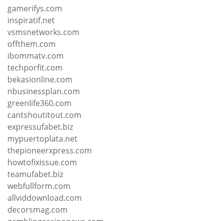
gamerifys.com
inspiratif.net
vsmsnetworks.com
offthem.com
ibommatv.com
techporfit.com
bekasionline.com
nbusinessplan.com
greenlife360.com
cantshoutitout.com
expressufabet.biz
mypuertoplata.net
thepioneerxpress.com
howtofixissue.com
teamufabet.biz
webfullform.com
allviddownload.com
decorsmag.com