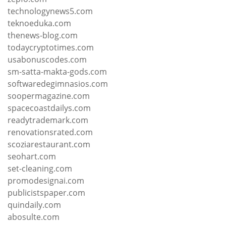
technologynews5.com
teknoeduka.com
thenews-blog.com
todaycryptotimes.com
usabonuscodes.com
sm-satta-makta-gods.com
softwaredegimnasios.com
soopermagazine.com
spacecoastdailys.com
readytrademark.com
renovationsrated.com
scoziarestaurant.com
seohart.com
set-cleaning.com
promodesignai.com
publicistspaper.com
quindaily.com
abosulte.com