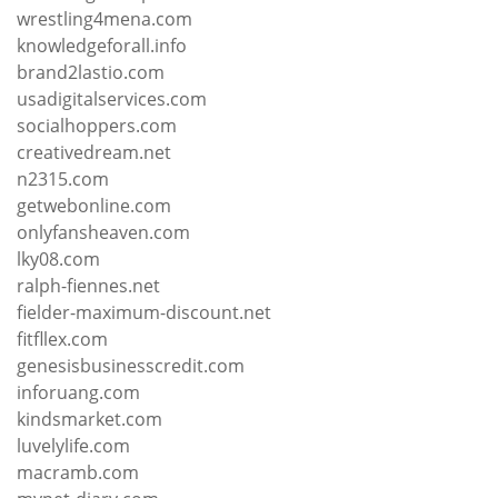
wrestling4mena.com
knowledgeforall.info
brand2lastio.com
usadigitalservices.com
socialhoppers.com
creativedream.net
n2315.com
getwebonline.com
onlyfansheaven.com
lky08.com
ralph-fiennes.net
fielder-maximum-discount.net
fitfllex.com
genesisbusinesscredit.com
inforuang.com
kindsmarket.com
luvelylife.com
macramb.com