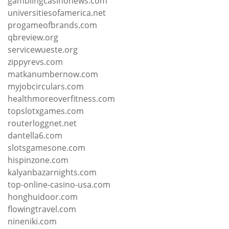
gamblingcasinonews.com
universitiesofamerica.net
progameofbrands.com
qbreview.org
servicewueste.org
zippyrevs.com
matkanumbernow.com
myjobcirculars.com
healthmoreoverfitness.com
topslotxgames.com
routerloggnet.net
dantella6.com
slotsgamesone.com
hispinzone.com
kalyanbazarnights.com
top-online-casino-usa.com
honghuidoor.com
flowingtravel.com
nineniki.com