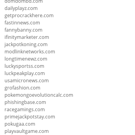
domdombd.com
dailyplayz.com
getprocrackhere.com
fastinnews.com
fannybanny.com
ifinitymarketer.com
jackpotkoning.com
modlinknetworks.com
longtimenewz.com
luckysportss.com
luckpeakplay.com
usamicronews.com
grofashion.com
pokemongoevolutioncalc.com
phishingbase.com
racegamings.com
primejackpotstay.com
pokugaa.com
playvaultgame.com