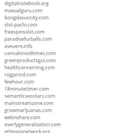
digitalnotebook.org
maxualguru.com
bongdasuncity.com
slot-pachi.com
freespinsslot.com
paradisefurballs.com
aveuere.info
cannabinoidtimes.com
greenproductsgui.com
healthconcerning.com
rojgarind.com
fewhour.com
18minutetimer.com
semanticseostars.com
mainstreamzone.com
growmarijuanas.com
webnshare.com
overlygeneralization.com
ethiopianetwork.org