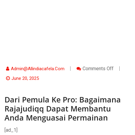
On
Comments Off
Admin@allindiacafela.com
Dari
Pemula
June 20, 2025
Ke
Pro:
Bagaiman
Dari Pemula Ke Pro: Bagaimana
Rajajudiqq
Dapat
Rajajudiqq Dapat Membantu
Membant
Anda
Anda Menguasai Permainan
Menguasa
Permaina
[ad_1]