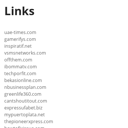
Links
uae-times.com
gamerifys.com
inspiratif.net
vsmsnetworks.com
offthem.com
ibommatv.com
techporfit.com
bekasionline.com
nbusinessplan.com
greenlife360.com
cantshoutitout.com
expressufabet.biz
mypuertoplata.net
thepioneerxpress.com