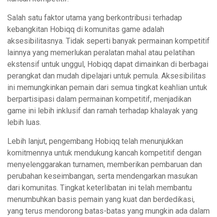
Salah satu faktor utama yang berkontribusi terhadap
kebangkitan Hobiqq di komunitas game adalah
aksesibilitasnya. Tidak seperti banyak permainan kompetitif
lainnya yang memerlukan peralatan mahal atau pelatihan
ekstensif untuk unggul, Hobiqq dapat dimainkan di berbagai
perangkat dan mudah dipelajari untuk pemula. Aksesibilitas
ini memungkinkan pemain dari semua tingkat keahlian untuk
berpartisipasi dalam permainan kompetitif, menjadikan
game ini lebih inklusif dan ramah terhadap khalayak yang
lebih luas.
Lebih lanjut, pengembang Hobiqq telah menunjukkan
komitmennya untuk mendukung kancah kompetitif dengan
menyelenggarakan turnamen, memberikan pembaruan dan
perubahan keseimbangan, serta mendengarkan masukan
dari komunitas. Tingkat keterlibatan ini telah membantu
menumbuhkan basis pemain yang kuat dan berdedikasi,
yang terus mendorong batas-batas yang mungkin ada dalam