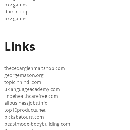
pkv games
dominoqq
pkv games
Links
thecedarglenmaltshop.com
georgemason.org
topicinhindi.com
uklanguageacademy.com
lindehealthcarefree.com
allbusinessjobs.info
top10products.net
pickabatours.com
beastmode-bodybuilding.com