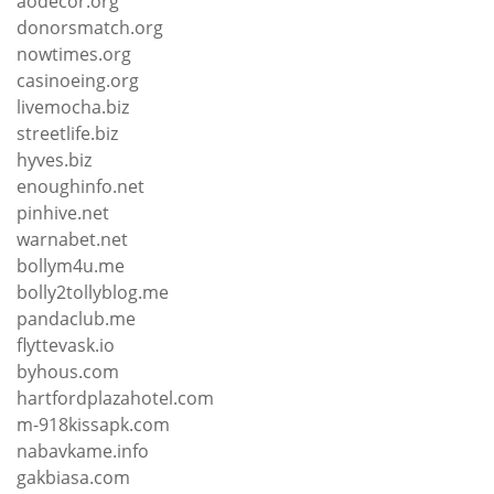
aodecor.org
donorsmatch.org
nowtimes.org
casinoeing.org
livemocha.biz
streetlife.biz
hyves.biz
enoughinfo.net
pinhive.net
warnabet.net
bollym4u.me
bolly2tollyblog.me
pandaclub.me
flyttevask.io
byhous.com
hartfordplazahotel.com
m-918kissapk.com
nabavkame.info
gakbiasa.com