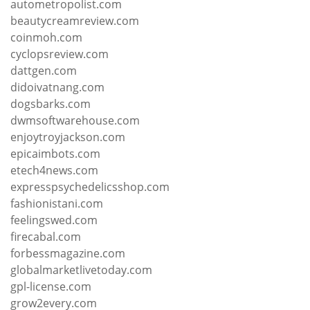
autometropolist.com
beautycreamreview.com
coinmoh.com
cyclopsreview.com
dattgen.com
didoivatnang.com
dogsbarks.com
dwmsoftwarehouse.com
enjoytroyjackson.com
epicaimbots.com
etech4news.com
expresspsychedelicsshop.com
fashionistani.com
feelingswed.com
firecabal.com
forbessmagazine.com
globalmarketlivetoday.com
gpl-license.com
grow2every.com