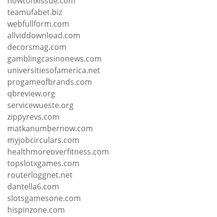
howtofixissue.com
teamufabet.biz
webfullform.com
allviddownload.com
decorsmag.com
gamblingcasinonews.com
universitiesofamerica.net
progameofbrands.com
qbreview.org
servicewueste.org
zippyrevs.com
matkanumbernow.com
myjobcirculars.com
healthmoreoverfitness.com
topslotxgames.com
routerloggnet.net
dantella6.com
slotsgamesone.com
hispinzone.com