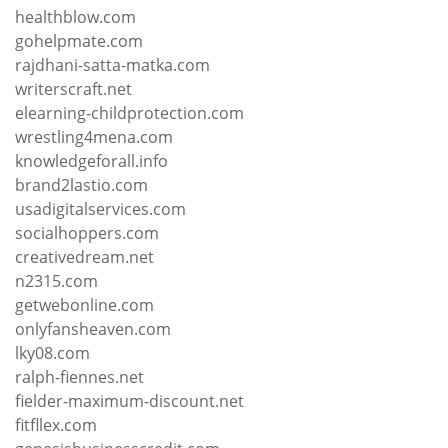
healthblow.com
gohelpmate.com
rajdhani-satta-matka.com
writerscraft.net
elearning-childprotection.com
wrestling4mena.com
knowledgeforall.info
brand2lastio.com
usadigitalservices.com
socialhoppers.com
creativedream.net
n2315.com
getwebonline.com
onlyfansheaven.com
lky08.com
ralph-fiennes.net
fielder-maximum-discount.net
fitfllex.com