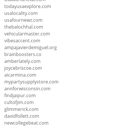
todayusaexplore.com
usalocality.com
usafournewz.com
thebalochhal.com
vehicularmaster.com
vibesaccent.com
ampajavierdemiguel.org
brainboosters.co
amberlately.com
joycebriscoe.com
aicarmina.com
mypartysupplystore.com
annforwisconsin.com
findjaipur.com
cultofjim.com
glimmerick.com
davidfollett.com
newcollegebeat.com