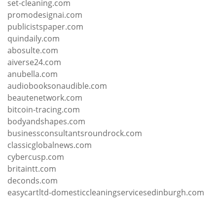
set-cleaning.com
promodesignai.com
publicistspaper.com
quindaily.com
abosulte.com
aiverse24.com
anubella.com
audiobooksonaudible.com
beautenetwork.com
bitcoin-tracing.com
bodyandshapes.com
businessconsultantsroundrock.com
classicglobalnews.com
cybercusp.com
britaintt.com
deconds.com
easycartltd-domesticcleaningservicesedinburgh.com