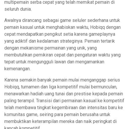
multipemain serba cepat yang telah memikat pemain di
seluruh dunia.
Awalnya dirancang sebagai game seluler sederhana untuk
pemain kasual untuk menghabiskan waktu, Hobiqq dengan
cepat mendapatkan pengikut setia karena gameplaynya
yang adiktif dan kedalaman strateginya. Pemain tertarik
dengan mekanisme permainan yang unik, yang
membutuhkan pemikiran cepat dan pengaturan waktu yang
tepat untuk mengungguli lawan dan mengamankan
kemenangan.
Karena semakin banyak pemain mulai menganggap serius
Hobiqq, turnamen dan liga kompetitif mulai bermunculan,
menawarkan hadiah uang tunai dan prestise kepada pemain
paling terampil. Transisi dari permainan kasual ke kompetitif
telah membawa tingkat kegembiraan dan intensitas baru ke
komunitas game, seiring para pemain berusaha untuk
membuktikan keterampilan mereka dan naik peringkat di
kancah kompetitif.