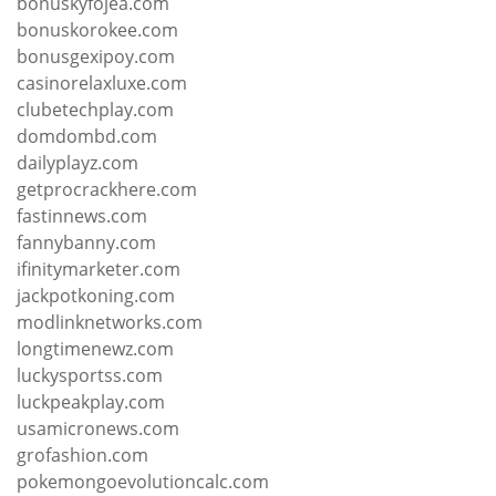
bonuskyfojea.com
bonuskorokee.com
bonusgexipoy.com
casinorelaxluxe.com
clubetechplay.com
domdombd.com
dailyplayz.com
getprocrackhere.com
fastinnews.com
fannybanny.com
ifinitymarketer.com
jackpotkoning.com
modlinknetworks.com
longtimenewz.com
luckysportss.com
luckpeakplay.com
usamicronews.com
grofashion.com
pokemongoevolutioncalc.com