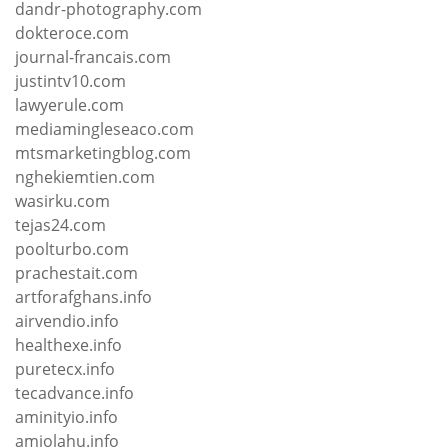
dandr-photography.com
dokteroce.com
journal-francais.com
justintv10.com
lawyerule.com
mediamingleseaco.com
mtsmarketingblog.com
nghekiemtien.com
wasirku.com
tejas24.com
poolturbo.com
prachestait.com
artforafghans.info
airvendio.info
healthexe.info
puretecx.info
tecadvance.info
aminityio.info
amiolahu.info