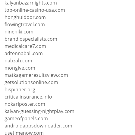
kalyanbazarnights.com
top-online-casino-usa.com
honghuidoor.com
flowingtravel.com
nineniki.com
brandiospecialists.com
medicalcare7.com
adtennaball.com
nabzah.com
mongive.com
matkagameresultsview.com
getsolutionsonline.com
hispinner.org
criticalinsurance.info
nokariposter.com
kalyan-guessing-nightplay.com
gameofpanels.com
androidappsdownloader.com
usetimenow.com