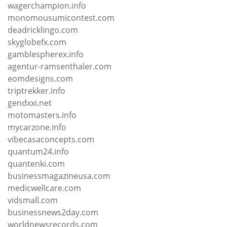
wagerchampion.info
monomousumicontest.com
deadricklingo.com
skyglobefx.com
gamblespherex.info
agentur-ramsenthaler.com
eomdesigns.com
triptrekker.info
gendxxi.net
motomasters.info
mycarzone.info
vibecasaconcepts.com
quantum24.info
quantenki.com
businessmagazineusa.com
medicwellcare.com
vidsmall.com
businessnews2day.com
worldnewsrecords.com