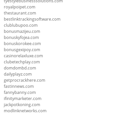
tyestylebusinesssolutions.com
royalpoipet.com
thestaurant.com
bestlinktrackingsoftware.com
clublubupoo.com
bonusmazijeu.com
bonuskyfojea.com
bonuskorokee.com
bonusgexipoy.com
casinorelaxluxe.com
clubetechplay.com
domdombd.com
dailyplayz.com
getprocrackhere.com
fastinnews.com
fannybanny.com
ifinitymarketer.com
jackpotkoning.com
modlinknetworks.com