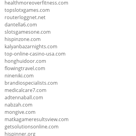
healthmoreoverfitness.com
topslotxgames.com
routerloggnet.net
dantella6.com
slotsgamesone.com
hispinzone.com
kalyanbazarnights.com
top-online-casino-usa.com
honghuidoor.com
flowingtravel.com
nineniki.com
brandiospecialists.com
medicalcare7.com
adtennaball.com
nabzah.com
mongive.com
matkagameresultsview.com
getsolutionsonline.com
hispinner.org