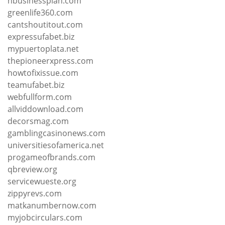
nbusinessplan.com
greenlife360.com
cantshoutitout.com
expressufabet.biz
mypuertoplata.net
thepioneerxpress.com
howtofixissue.com
teamufabet.biz
webfullform.com
allviddownload.com
decorsmag.com
gamblingcasinonews.com
universitiesofamerica.net
progameofbrands.com
qbreview.org
servicewueste.org
zippyrevs.com
matkanumbernow.com
myjobcirculars.com