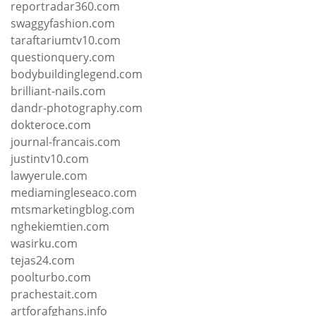
reportradar360.com
swaggyfashion.com
taraftariumtv10.com
questionquery.com
bodybuildinglegend.com
brilliant-nails.com
dandr-photography.com
dokteroce.com
journal-francais.com
justintv10.com
lawyerule.com
mediamingleseaco.com
mtsmarketingblog.com
nghekiemtien.com
wasirku.com
tejas24.com
poolturbo.com
prachestait.com
artforafghans.info