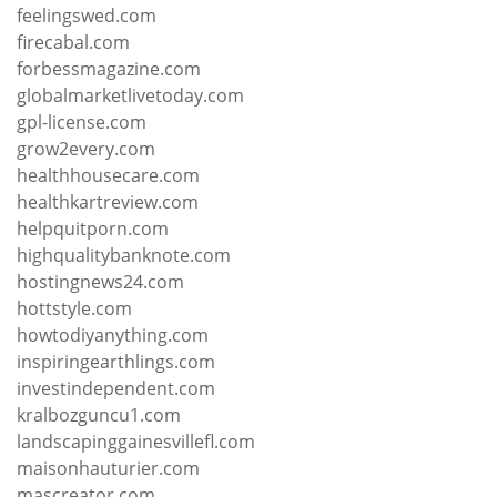
feelingswed.com
firecabal.com
forbessmagazine.com
globalmarketlivetoday.com
gpl-license.com
grow2every.com
healthhousecare.com
healthkartreview.com
helpquitporn.com
highqualitybanknote.com
hostingnews24.com
hottstyle.com
howtodiyanything.com
inspiringearthlings.com
investindependent.com
kralbozguncu1.com
landscapinggainesvillefl.com
maisonhauturier.com
mascreator.com