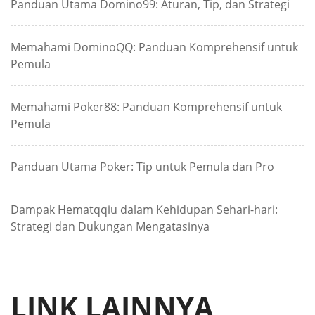
Panduan Utama Domino99: Aturan, Tip, dan Strategi
Memahami DominoQQ: Panduan Komprehensif untuk
Pemula
Memahami Poker88: Panduan Komprehensif untuk
Pemula
Panduan Utama Poker: Tip untuk Pemula dan Pro
Dampak Hematqqiu dalam Kehidupan Sehari-hari:
Strategi dan Dukungan Mengatasinya
LINK LAINNYA