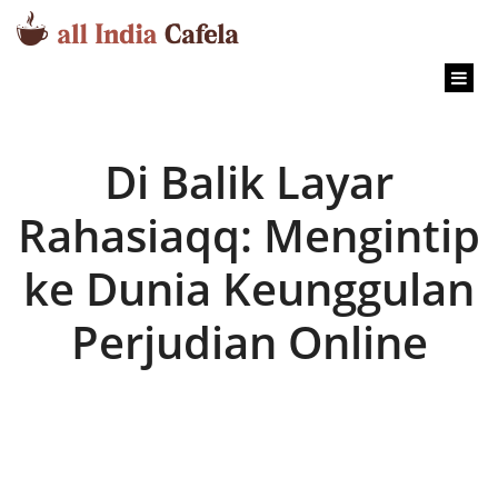
content
Di Balik Layar
Rahasiaqq: Mengintip
ke Dunia Keunggulan
Perjudian Online