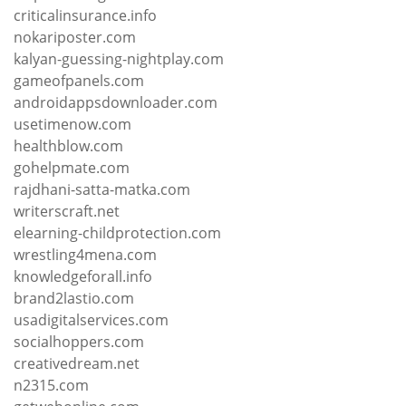
criticalinsurance.info
nokariposter.com
kalyan-guessing-nightplay.com
gameofpanels.com
androidappsdownloader.com
usetimenow.com
healthblow.com
gohelpmate.com
rajdhani-satta-matka.com
writerscraft.net
elearning-childprotection.com
wrestling4mena.com
knowledgeforall.info
brand2lastio.com
usadigitalservices.com
socialhoppers.com
creativedream.net
n2315.com