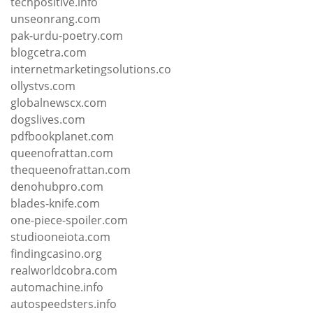
techpositive.info
unseonrang.com
pak-urdu-poetry.com
blogcetra.com
internetmarketingsolutions.co
ollystvs.com
globalnewscx.com
dogslives.com
pdfbookplanet.com
queenofrattan.com
thequeenofrattan.com
denohubpro.com
blades-knife.com
one-piece-spoiler.com
studiooneiota.com
findingcasino.org
realworldcobra.com
automachine.info
autospeedsters.info