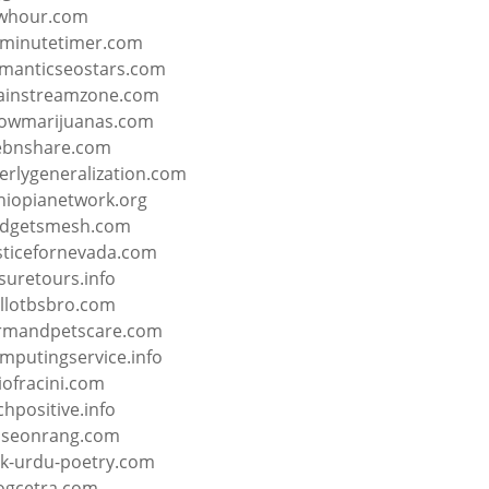
whour.com
minutetimer.com
manticseostars.com
instreamzone.com
owmarijuanas.com
bnshare.com
erlygeneralization.com
hiopianetwork.org
dgetsmesh.com
sticefornevada.com
isuretours.info
llotbsbro.com
rmandpetscare.com
mputingservice.info
iofracini.com
chpositive.info
seonrang.com
k-urdu-poetry.com
ogcetra.com