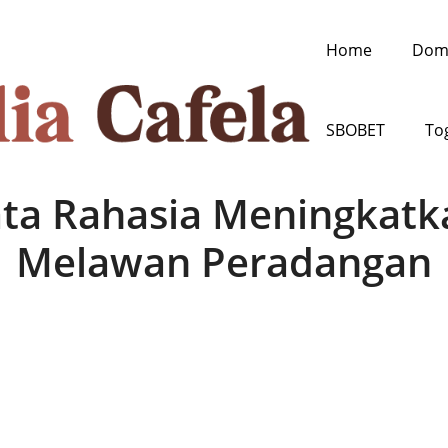
Home
Dom
SBOBET
To
ta Rahasia Meningkatk
Melawan Peradangan