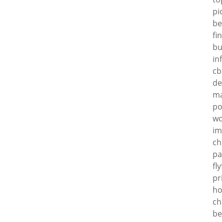
pi
be
fi
bu
in
cb
de
ma
po
wo
im
ch
pa
fl
pr
ho
ch
be