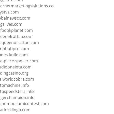
ternetmarketingsolutions.co
lystvs.com
obalnewscx.com
gslives.com
fbookplanet.com
eenofrattan.com
equeenofrattan.com
nohubpro.com
ades-knife.com
e-piece-spoiler.com
udiooneiota.com
ndingcasino.org
alworldcobra.com
tomachine.info
tospeedsters.info
gerchampion.info
onomousumicontest.com
adricklingo.com