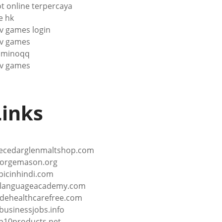
ot online terpercaya
ve hk
v games login
v games
ominoqq
v games
Links
ecedarglenmaltshop.com
orgemason.org
picinhindi.com
languageacademy.com
ndehealthcarefree.com
lbusinessjobs.info
p10products.net