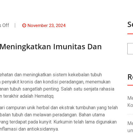
S
On
 Off
November 23, 2024
Hematqq:
Senjata
Rahasia
 Meningkatkan Imunitas Dan
Meningkatkan
Imunitas
Dan
Melawan
Peradangan
R
esehatan dan meningkatkan sistem kekebalan tubuh
 penyakit kronis dan kondisi peradangan, menemukan
an tubuh sangatlah penting. Salah satu senjata rahasia
 terakhir adalah Hematqq.
M
Ko
ri campuran unik herbal dan ekstrak tumbuhan yang telah
ebalan tubuh dan melawan peradangan. Bahan utama
ang terdapat pada kunyit. Kurkumin telah lama digunakan
Me
inflamasi dan antioksidannya.
un