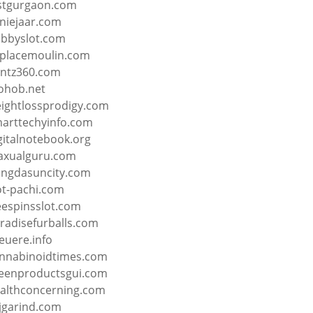
stgurgaon.com
niejaar.com
bbyslot.com
placemoulin.com
ntz360.com
hob.net
ightlossprodigy.com
arttechyinfo.com
gitalnotebook.org
xualguru.com
ngdasuncity.com
ot-pachi.com
eespinsslot.com
radisefurballs.com
euere.info
nnabinoidtimes.com
eenproductsgui.com
althconcerning.com
jgarind.com