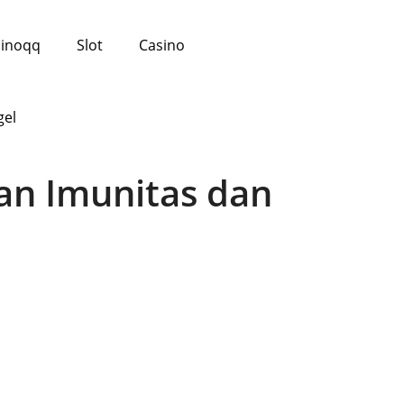
inoqq
Slot
Casino
gel
an Imunitas dan