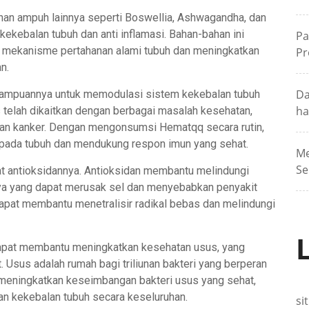
an ampuh lainnya seperti Boswellia, Ashwagandha, dan
kekebalan tubuh dan anti inflamasi. Bahan-bahan ini
Pa
 mekanisme pertahanan alami tubuh dan meningkatkan
Pr
n.
Da
ampuannya untuk memodulasi sistem kekebalan tubuh
ha
telah dikaitkan dengan berbagai masalah kesehatan,
 dan kanker. Dengan mengonsumsi Hematqq secara rutin,
ada tubuh dan mendukung respon imun yang sehat.
Me
Se
at antioksidannya. Antioksidan membantu melindungi
haya yang dapat merusak sel dan menyebabkan penyakit
pat membantu menetralisir radikal bebas dan melindungi
apat membantu meningkatkan kesehatan usus, yang
 Usus adalah rumah bagi triliunan bakteri yang berperan
 meningkatkan keseimbangan bakteri usus yang sehat,
 kekebalan tubuh secara keseluruhan.
si