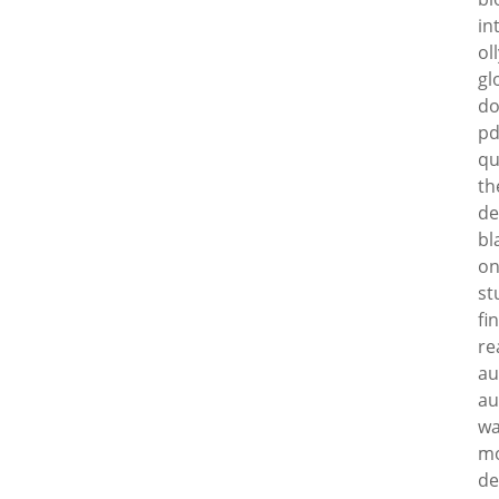
in
ol
gl
do
pd
qu
th
de
bl
on
st
fi
re
au
au
wa
m
de