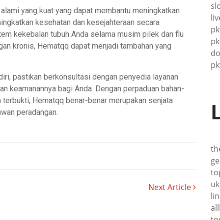
sl
 alami yang kuat yang dapat membantu meningkatkan
li
ingkatkan kesehatan dan kesejahteraan secara
pk
tem kekebalan tubuh Anda selama musim pilek dan flu
pk
gan kronis, Hematqq dapat menjadi tambahan yang
d
pk
iri, pastikan berkonsultasi dengan penyedia layanan
kan keamanannya bagi Anda. Dengan perpaduan bahan-
 terbukti, Hematqq benar-benar merupakan senjata
awan peradangan.
th
ge
to
uk
Next Article
li
al
to