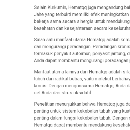
Selain Kurkumin, Hematqq juga mengandung bah
Jahe yang terbukti memiliki efek meningkatkan 
bekerja sama secara sinergis untuk mendukung
kesehatan dan kesejahteraan secara keseluruha
Salah satu manfaat utama Hematqq adalah kem
dan mengurangi peradangan. Peradangan kronis 
termasuk penyakit autoimun, penyakit jantung,
Anda dapat membantu mengurangi peradangan p
Manfaat utama lainnya dari Hematqq adalah sif
tubuh dari radikal bebas, yaitu molekul berba
kronis. Dengan mengonsumsi Hematqq, Anda da
sel Anda dari stres oksidatif.
Penelitian menunjukkan bahwa Hematqq juga d
penting untuk sistem kekebalan tubuh yang kuat.
penting dalam fungsi kekebalan tubuh. Dengan
Hematqq dapat membantu mendukung kesehatan