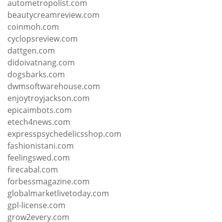
autometropolist.com
beautycreamreview.com
coinmoh.com
cyclopsreview.com
dattgen.com
didoivatnang.com
dogsbarks.com
dwmsoftwarehouse.com
enjoytroyjackson.com
epicaimbots.com
etech4news.com
expresspsychedelicsshop.com
fashionistani.com
feelingswed.com
firecabal.com
forbessmagazine.com
globalmarketlivetoday.com
gpl-license.com
grow2every.com