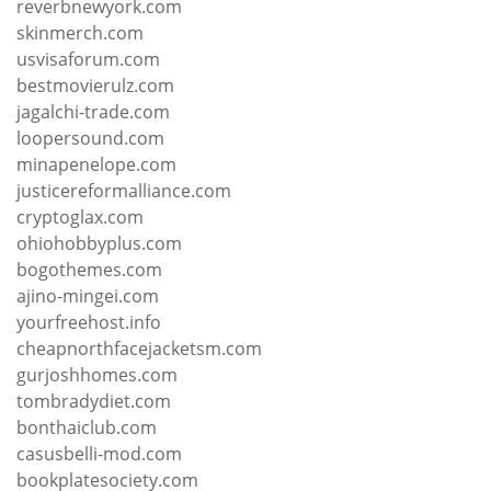
reverbnewyork.com
skinmerch.com
usvisaforum.com
bestmovierulz.com
jagalchi-trade.com
loopersound.com
minapenelope.com
justicereformalliance.com
cryptoglax.com
ohiohobbyplus.com
bogothemes.com
ajino-mingei.com
yourfreehost.info
cheapnorthfacejacketsm.com
gurjoshhomes.com
tombradydiet.com
bonthaiclub.com
casusbelli-mod.com
bookplatesociety.com