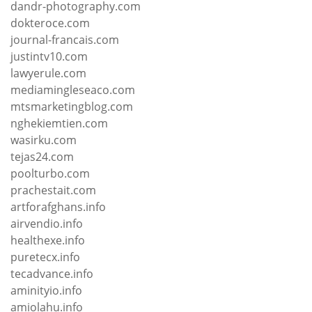
dandr-photography.com
dokteroce.com
journal-francais.com
justintv10.com
lawyerule.com
mediamingleseaco.com
mtsmarketingblog.com
nghekiemtien.com
wasirku.com
tejas24.com
poolturbo.com
prachestait.com
artforafghans.info
airvendio.info
healthexe.info
puretecx.info
tecadvance.info
aminityio.info
amiolahu.info