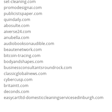
set-cleaning.com
promodesignai.com
publicistspaper.com
quindaily.com
abosulte.com
aiverse24.com
anubella.com
audiobooksonaudible.com
beautenetwork.com
bitcoin-tracing.com
bodyandshapes.com
businessconsultantsroundrock.com
classicglobalnews.com
cybercusp.com
britaintt.com
deconds.com
easycartltd-domesticcleaningservicesedinburgh.com