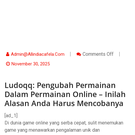
On
Comments Off
Admin@allindiacafela.com
Ludoqq:
Pengubah
November 30, 2025
Permaina
Dalam
Permaina
Ludoqq: Pengubah Permainan
Online
–
Dalam Permainan Online – Inilah
Inilah
Alasan
Alasan Anda Harus Mencobanya
Anda
Harus
Mencoban
[ad_1]
Di dunia game online yang serba cepat, sulit menemukan
game yang menawarkan pengalaman unik dan