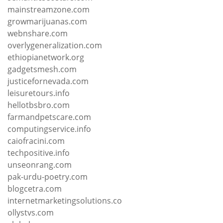
mainstreamzone.com
growmarijuanas.com
webnshare.com
overlygeneralization.com
ethiopianetwork.org
gadgetsmesh.com
justicefornevada.com
leisuretours.info
hellotbsbro.com
farmandpetscare.com
computingservice.info
caiofracini.com
techpositive.info
unseonrang.com
pak-urdu-poetry.com
blogcetra.com
internetmarketingsolutions.co
ollystvs.com