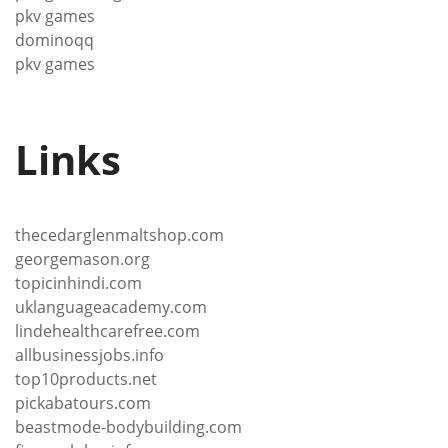
pkv games
dominoqq
pkv games
Links
thecedarglenmaltshop.com
georgemason.org
topicinhindi.com
uklanguageacademy.com
lindehealthcarefree.com
allbusinessjobs.info
top10products.net
pickabatours.com
beastmode-bodybuilding.com