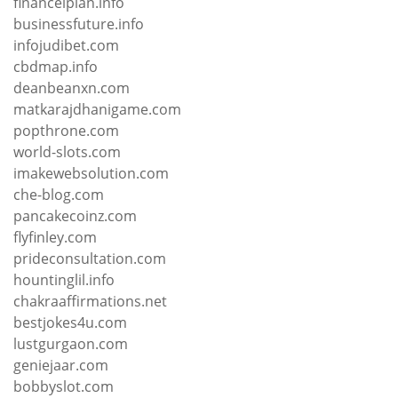
financelplan.info
businessfuture.info
infojudibet.com
cbdmap.info
deanbeanxn.com
matkarajdhanigame.com
popthrone.com
world-slots.com
imakewebsolution.com
che-blog.com
pancakecoinz.com
flyfinley.com
prideconsultation.com
hountinglil.info
chakraaffirmations.net
bestjokes4u.com
lustgurgaon.com
geniejaar.com
bobbyslot.com