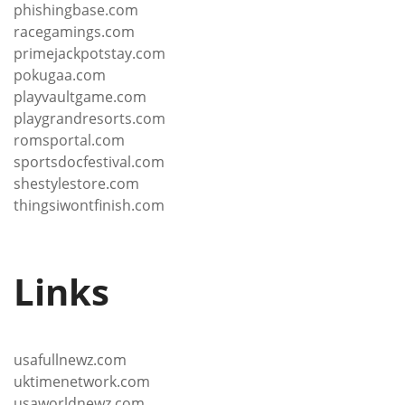
phishingbase.com
racegamings.com
primejackpotstay.com
pokugaa.com
playvaultgame.com
playgrandresorts.com
romsportal.com
sportsdocfestival.com
shestylestore.com
thingsiwontfinish.com
Links
usafullnewz.com
uktimenetwork.com
usaworldnewz.com