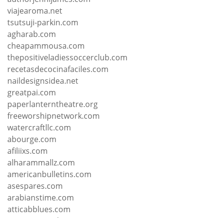
viajearoma.net
tsutsuji-parkin.com
agharab.com
cheapammousa.com
thepositiveladiessoccerclub.com
recetasdecocinafaciles.com
naildesignsidea.net
greatpai.com
paperlanterntheatre.org
freeworshipnetwork.com
watercraftllc.com
abourge.com
afiliixs.com
alharammallz.com
americanbulletins.com
asespares.com
arabianstime.com
atticabblues.com