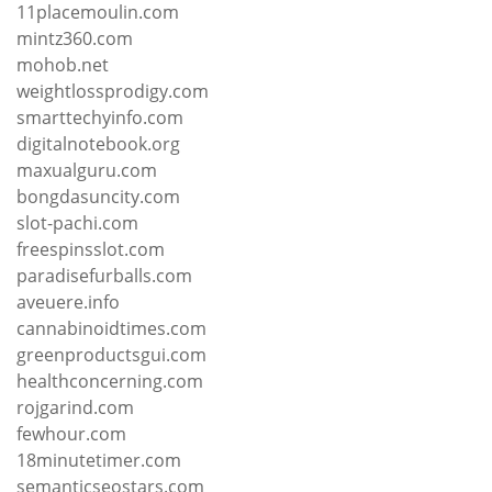
11placemoulin.com
mintz360.com
mohob.net
weightlossprodigy.com
smarttechyinfo.com
digitalnotebook.org
maxualguru.com
bongdasuncity.com
slot-pachi.com
freespinsslot.com
paradisefurballs.com
aveuere.info
cannabinoidtimes.com
greenproductsgui.com
healthconcerning.com
rojgarind.com
fewhour.com
18minutetimer.com
semanticseostars.com