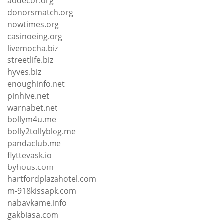
aodecor.org
donorsmatch.org
nowtimes.org
casinoeing.org
livemocha.biz
streetlife.biz
hyves.biz
enoughinfo.net
pinhive.net
warnabet.net
bollym4u.me
bolly2tollyblog.me
pandaclub.me
flyttevask.io
byhous.com
hartfordplazahotel.com
m-918kissapk.com
nabavkame.info
gakbiasa.com