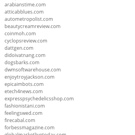
arabianstime.com
atticabblues.com
autometropolist.com
beautycreamreview.com
coinmoh.com
cyclopsreview.com
dattgen.com
didoivatnang.com
dogsbarks.com
dwmsoftwarehouse.com
enjoytroyjackson.com
epicaimbots.com
etech4news.com
expresspsychedelicsshop.com
fashionistani.com
feelingswed.com
firecabal.com
forbessmagazine.com
globalmarketlivetoday.com