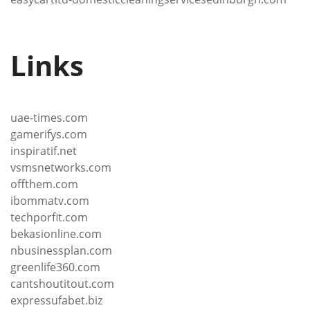
Links
uae-times.com
gamerifys.com
inspiratif.net
vsmsnetworks.com
offthem.com
ibommatv.com
techporfit.com
bekasionline.com
nbusinessplan.com
greenlife360.com
cantshoutitout.com
expressufabet.biz