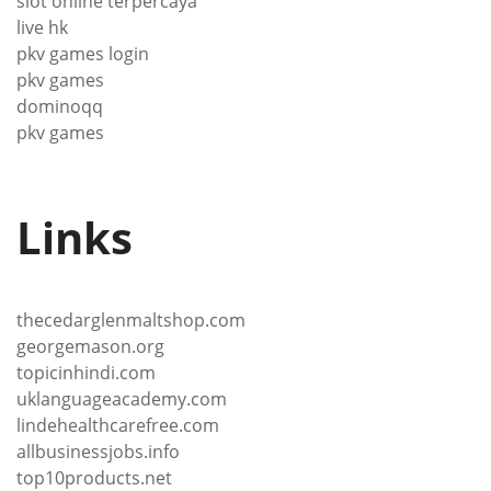
slot online terpercaya
live hk
pkv games login
pkv games
dominoqq
pkv games
Links
thecedarglenmaltshop.com
georgemason.org
topicinhindi.com
uklanguageacademy.com
lindehealthcarefree.com
allbusinessjobs.info
top10products.net