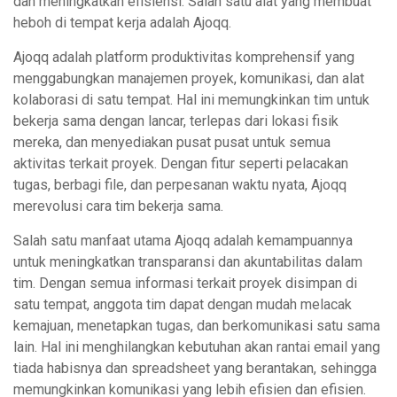
dan meningkatkan efisiensi. Salah satu alat yang membuat
heboh di tempat kerja adalah Ajoqq.
Ajoqq adalah platform produktivitas komprehensif yang
menggabungkan manajemen proyek, komunikasi, dan alat
kolaborasi di satu tempat. Hal ini memungkinkan tim untuk
bekerja sama dengan lancar, terlepas dari lokasi fisik
mereka, dan menyediakan pusat pusat untuk semua
aktivitas terkait proyek. Dengan fitur seperti pelacakan
tugas, berbagi file, dan perpesanan waktu nyata, Ajoqq
merevolusi cara tim bekerja sama.
Salah satu manfaat utama Ajoqq adalah kemampuannya
untuk meningkatkan transparansi dan akuntabilitas dalam
tim. Dengan semua informasi terkait proyek disimpan di
satu tempat, anggota tim dapat dengan mudah melacak
kemajuan, menetapkan tugas, dan berkomunikasi satu sama
lain. Hal ini menghilangkan kebutuhan akan rantai email yang
tiada habisnya dan spreadsheet yang berantakan, sehingga
memungkinkan komunikasi yang lebih efisien dan efisien.