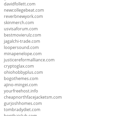
davidfollett.com
newcollegebeat.com
reverbnewyork.com
skinmerch.com
usvisaforum.com
bestmovierulz.com
jagalchi-trade.com
loopersound.com
minapenelope.com
justicereformalliance.com
cryptoglax.com
ohiohobbyplus.com
bogothemes.com
ajino-mingei.com
yourfreehost.info
cheapnorthfacejacketsm.com
gurjoshhomes.com
tombradydiet.com
bonthaiclub.com