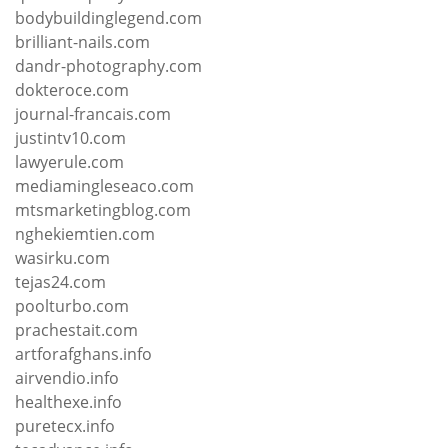
bodybuildinglegend.com
brilliant-nails.com
dandr-photography.com
dokteroce.com
journal-francais.com
justintv10.com
lawyerule.com
mediamingleseaco.com
mtsmarketingblog.com
nghekiemtien.com
wasirku.com
tejas24.com
poolturbo.com
prachestait.com
artforafghans.info
airvendio.info
healthexe.info
puretecx.info