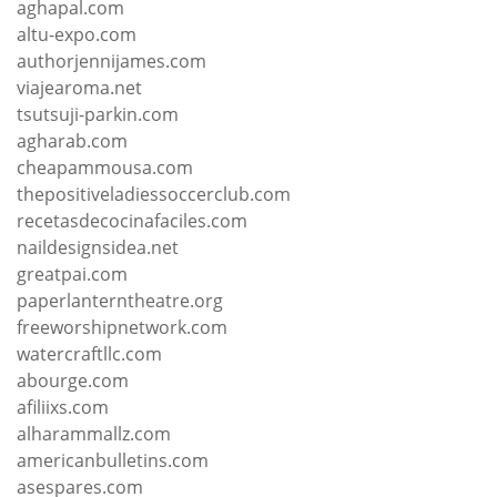
aghapal.com
altu-expo.com
authorjennijames.com
viajearoma.net
tsutsuji-parkin.com
agharab.com
cheapammousa.com
thepositiveladiessoccerclub.com
recetasdecocinafaciles.com
naildesignsidea.net
greatpai.com
paperlanterntheatre.org
freeworshipnetwork.com
watercraftllc.com
abourge.com
afiliixs.com
alharammallz.com
americanbulletins.com
asespares.com