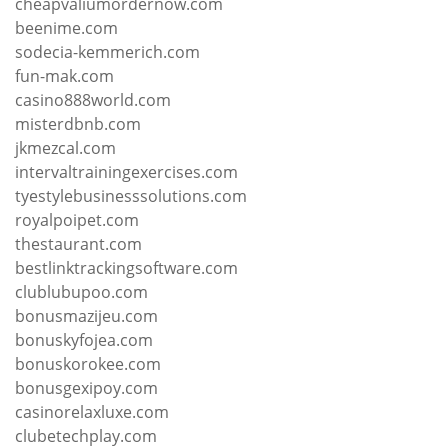
cheapvaliumordernow.com
beenime.com
sodecia-kemmerich.com
fun-mak.com
casino888world.com
misterdbnb.com
jkmezcal.com
intervaltrainingexercises.com
tyestylebusinesssolutions.com
royalpoipet.com
thestaurant.com
bestlinktrackingsoftware.com
clublubupoo.com
bonusmazijeu.com
bonuskyfojea.com
bonuskorokee.com
bonusgexipoy.com
casinorelaxluxe.com
clubetechplay.com