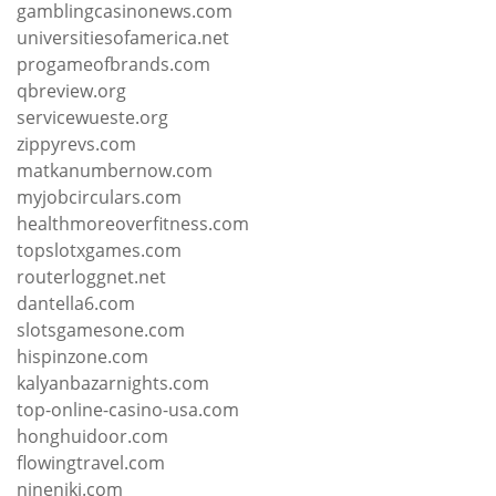
gamblingcasinonews.com
universitiesofamerica.net
progameofbrands.com
qbreview.org
servicewueste.org
zippyrevs.com
matkanumbernow.com
myjobcirculars.com
healthmoreoverfitness.com
topslotxgames.com
routerloggnet.net
dantella6.com
slotsgamesone.com
hispinzone.com
kalyanbazarnights.com
top-online-casino-usa.com
honghuidoor.com
flowingtravel.com
nineniki.com