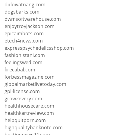
didoivatnang.com
dogsbarks.com
dwmsoftwarehouse.com
enjoytroyjackson.com
epicaimbots.com
etech4news.com
expresspsychedelicsshop.com
fashionistani.com
feelingswed.com
firecabal.com
forbessmagazine.com
globalmarketlivetoday.com
gpl-license.com
grow2every.com
healthhousecare.com
healthkartreview.com
helpquitporn.com
highqualitybanknote.com
hostingnews24.com