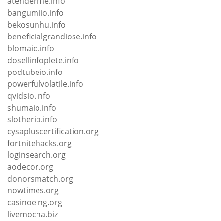
atenderme.info
bangumiio.info
bekosunhu.info
beneficialgrandiose.info
blomaio.info
dosellinfoplete.info
podtubeio.info
powerfulvolatile.info
qvidsio.info
shumaio.info
slotherio.info
cysapluscertification.org
fortnitehacks.org
loginsearch.org
aodecor.org
donorsmatch.org
nowtimes.org
casinoeing.org
livemocha.biz