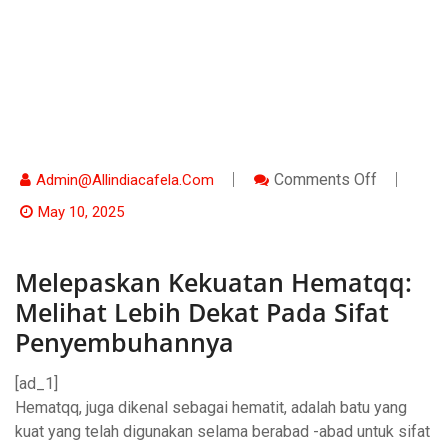
On
Comments Off
Admin@allindiacafela.com
Melepask
Kekuatan
May 10, 2025
Hematqq:
Melihat
Lebih
Melepaskan Kekuatan Hematqq:
Dekat
Pada
Melihat Lebih Dekat Pada Sifat
Sifat
Penyembu
Penyembuhannya
[ad_1]
Hematqq, juga dikenal sebagai hematit, adalah batu yang
kuat yang telah digunakan selama berabad -abad untuk sifat