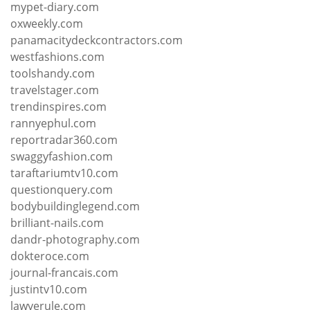
mypet-diary.com
oxweekly.com
panamacitydeckcontractors.com
westfashions.com
toolshandy.com
travelstager.com
trendinspires.com
rannyephul.com
reportradar360.com
swaggyfashion.com
taraftariumtv10.com
questionquery.com
bodybuildinglegend.com
brilliant-nails.com
dandr-photography.com
dokteroce.com
journal-francais.com
justintv10.com
lawyerule.com