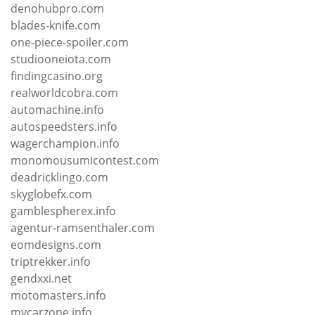
denohubpro.com
blades-knife.com
one-piece-spoiler.com
studiooneiota.com
findingcasino.org
realworldcobra.com
automachine.info
autospeedsters.info
wagerchampion.info
monomousumicontest.com
deadricklingo.com
skyglobefx.com
gamblespherex.info
agentur-ramsenthaler.com
eomdesigns.com
triptrekker.info
gendxxi.net
motomasters.info
mycarzone.info