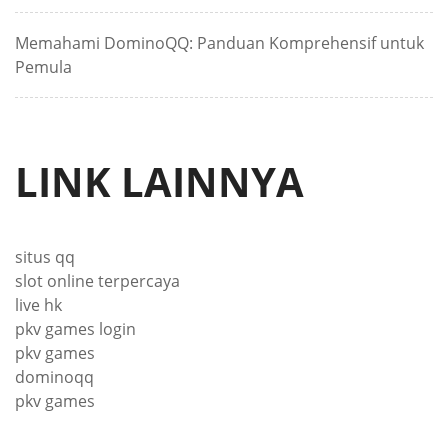
Memahami DominoQQ: Panduan Komprehensif untuk
Pemula
LINK LAINNYA
situs qq
slot online terpercaya
live hk
pkv games login
pkv games
dominoqq
pkv games