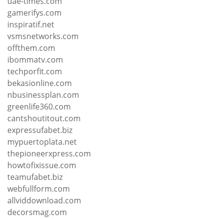
uae-times.com
gamerifys.com
inspiratif.net
vsmsnetworks.com
offthem.com
ibommatv.com
techporfit.com
bekasionline.com
nbusinessplan.com
greenlife360.com
cantshoutitout.com
expressufabet.biz
mypuertoplata.net
thepioneerxpress.com
howtofixissue.com
teamufabet.biz
webfullform.com
allviddownload.com
decorsmag.com