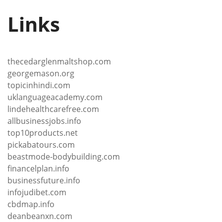
Links
thecedarglenmaltshop.com
georgemason.org
topicinhindi.com
uklanguageacademy.com
lindehealthcarefree.com
allbusinessjobs.info
top10products.net
pickabatours.com
beastmode-bodybuilding.com
financelplan.info
businessfuture.info
infojudibet.com
cbdmap.info
deanbeanxn.com