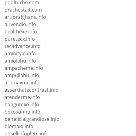
poolturbo.com
prachestait.com
artforafghans.info
airvendio.info
healthexe.info
puretecx.info
tecadvance.info
aminityio.info
amiolahu.info
ampacheme.info
ampullahu.info
aromaxme.info
asserthatecontrast.info
atenderme.info
bangumiio.info
bekosunhu.info
beneficialgrandiose.info
blomaio.info
dosellinfoplete.info