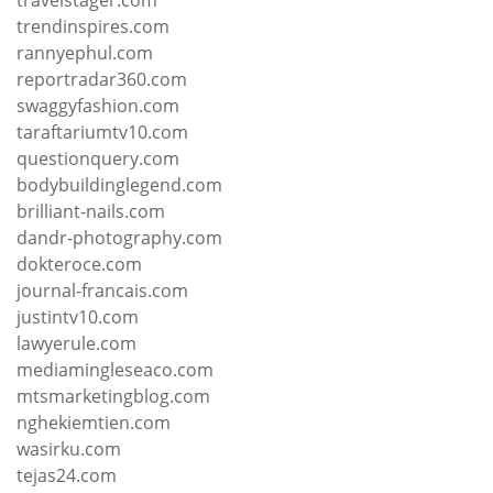
travelstager.com
trendinspires.com
rannyephul.com
reportradar360.com
swaggyfashion.com
taraftariumtv10.com
questionquery.com
bodybuildinglegend.com
brilliant-nails.com
dandr-photography.com
dokteroce.com
journal-francais.com
justintv10.com
lawyerule.com
mediamingleseaco.com
mtsmarketingblog.com
nghekiemtien.com
wasirku.com
tejas24.com