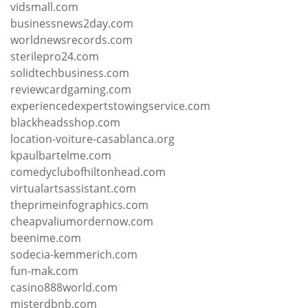
vidsmall.com
businessnews2day.com
worldnewsrecords.com
sterilepro24.com
solidtechbusiness.com
reviewcardgaming.com
experiencedexpertstowingservice.com
blackheadsshop.com
location-voiture-casablanca.org
kpaulbartelme.com
comedyclubofhiltonhead.com
virtualartsassistant.com
theprimeinfographics.com
cheapvaliumordernow.com
beenime.com
sodecia-kemmerich.com
fun-mak.com
casino888world.com
misterdbnb.com