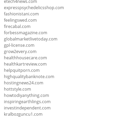
etech4news.com
expresspsychedelicsshop.com
fashionistani.com
feelingswed.com
firecabal.com
forbessmagazine.com
globalmarketlivetoday.com
gpl-license.com
grow2every.com
healthhousecare.com
healthkartreview.com
helpquitporn.com
highqualitybanknote.com
hostingnews24.com
hottstyle.com
howtodiyanything.com
inspiringearthlings.com
investindependent.com
kralbozguncu1.com