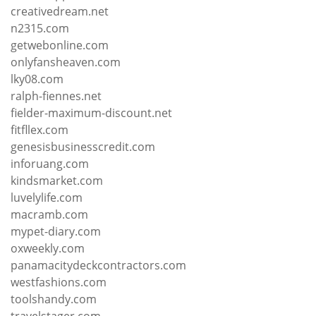
creativedream.net
n2315.com
getwebonline.com
onlyfansheaven.com
lky08.com
ralph-fiennes.net
fielder-maximum-discount.net
fitfllex.com
genesisbusinesscredit.com
inforuang.com
kindsmarket.com
luvelylife.com
macramb.com
mypet-diary.com
oxweekly.com
panamacitydeckcontractors.com
westfashions.com
toolshandy.com