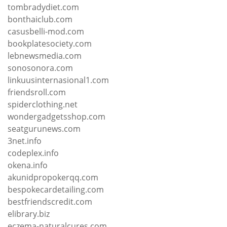
tombradydiet.com
bonthaiclub.com
casusbelli-mod.com
bookplatesociety.com
lebnewsmedia.com
sonosonora.com
linkuusinternasional1.com
friendsroll.com
spiderclothing.net
wondergadgetsshop.com
seatgurunews.com
3net.info
codeplex.info
okena.info
akunidpropokerqq.com
bespokecardetailing.com
bestfriendscredit.com
elibrary.biz
eczema-naturalcures.com