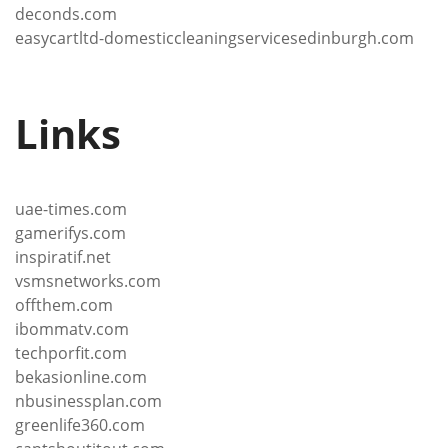
deconds.com
easycartltd-domesticcleaningservicesedinburgh.com
Links
uae-times.com
gamerifys.com
inspiratif.net
vsmsnetworks.com
offthem.com
ibommatv.com
techporfit.com
bekasionline.com
nbusinessplan.com
greenlife360.com