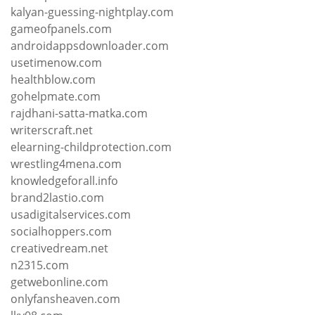
kalyan-guessing-nightplay.com
gameofpanels.com
androidappsdownloader.com
usetimenow.com
healthblow.com
gohelpmate.com
rajdhani-satta-matka.com
writerscraft.net
elearning-childprotection.com
wrestling4mena.com
knowledgeforall.info
brand2lastio.com
usadigitalservices.com
socialhoppers.com
creativedream.net
n2315.com
getwebonline.com
onlyfansheaven.com