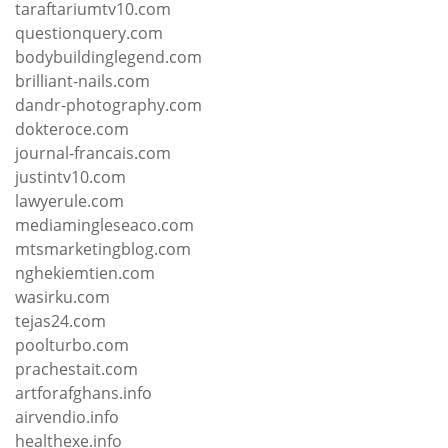
taraftariumtv10.com
questionquery.com
bodybuildinglegend.com
brilliant-nails.com
dandr-photography.com
dokteroce.com
journal-francais.com
justintv10.com
lawyerule.com
mediamingleseaco.com
mtsmarketingblog.com
nghekiemtien.com
wasirku.com
tejas24.com
poolturbo.com
prachestait.com
artforafghans.info
airvendio.info
healthexe.info