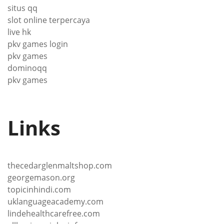
situs qq
slot online terpercaya
live hk
pkv games login
pkv games
dominoqq
pkv games
Links
thecedarglenmaltshop.com
georgemason.org
topicinhindi.com
uklanguageacademy.com
lindehealthcarefree.com