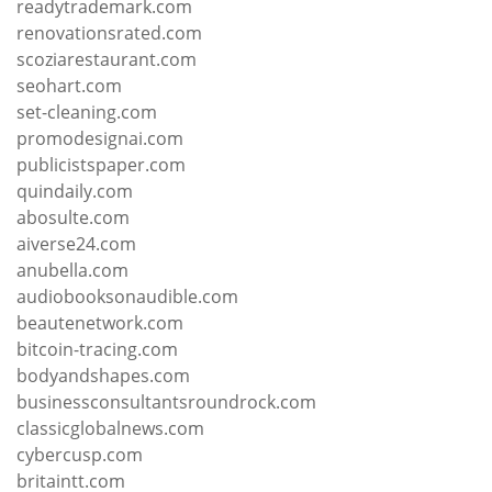
readytrademark.com
renovationsrated.com
scoziarestaurant.com
seohart.com
set-cleaning.com
promodesignai.com
publicistspaper.com
quindaily.com
abosulte.com
aiverse24.com
anubella.com
audiobooksonaudible.com
beautenetwork.com
bitcoin-tracing.com
bodyandshapes.com
businessconsultantsroundrock.com
classicglobalnews.com
cybercusp.com
britaintt.com