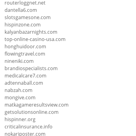
routerloggnet.net
dantella6.com
slotsgamesone.com
hispinzone.com
kalyanbazarnights.com
top-online-casino-usa.com
honghuidoor.com
flowingtravel.com
nineniki.com
brandiospecialists.com
medicalcare7.com
adtennaball.com
nabzah.com
mongive.com
matkagameresultsview.com
getsolutionsonline.com
hispinner.org
criticalinsurance.info
nokariposter.com