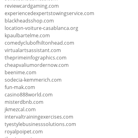
reviewcardgaming.com
experiencedexpertstowingservice.com
blackheadsshop.com
location-voiture-casablanca.org
kpaulbartelme.com
comedyclubofhiltonhead.com
virtualartsassistant.com
theprimeinfographics.com
cheapvaliumordernow.com
beenime.com
sodecia-kemmerich.com
fun-mak.com
casino888world.com
misterdbnb.com
jkmezcal.com
intervaltrainingexercises.com
tyestylebusinesssolutions.com
royalpoipet.com