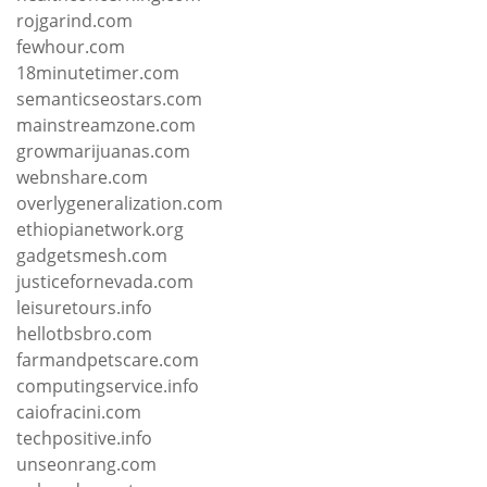
rojgarind.com
fewhour.com
18minutetimer.com
semanticseostars.com
mainstreamzone.com
growmarijuanas.com
webnshare.com
overlygeneralization.com
ethiopianetwork.org
gadgetsmesh.com
justicefornevada.com
leisuretours.info
hellotbsbro.com
farmandpetscare.com
computingservice.info
caiofracini.com
techpositive.info
unseonrang.com