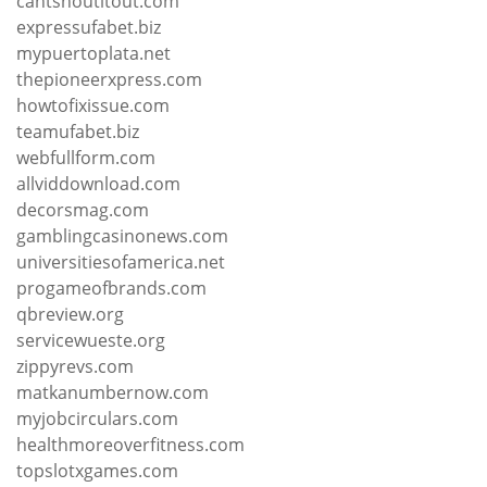
cantshoutitout.com
expressufabet.biz
mypuertoplata.net
thepioneerxpress.com
howtofixissue.com
teamufabet.biz
webfullform.com
allviddownload.com
decorsmag.com
gamblingcasinonews.com
universitiesofamerica.net
progameofbrands.com
qbreview.org
servicewueste.org
zippyrevs.com
matkanumbernow.com
myjobcirculars.com
healthmoreoverfitness.com
topslotxgames.com