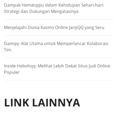
Dampak Hematqqiu dalam Kehidupan Sehari-hari:
Strategi dan Dukungan Mengatasinya
Menjelajahi Dunia Kasino Online JanjiQQ yang Seru
Damqq: Alat Utama untuk Memperlancar Kolaborasi
Tim
Inside Hebohqq: Melihat Lebih Dekat Situs Judi Online
Populer
LINK LAINNYA