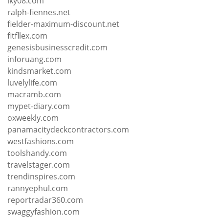
lky08.com
ralph-fiennes.net
fielder-maximum-discount.net
fitfllex.com
genesisbusinesscredit.com
inforuang.com
kindsmarket.com
luvelylife.com
macramb.com
mypet-diary.com
oxweekly.com
panamacitydeckcontractors.com
westfashions.com
toolshandy.com
travelstager.com
trendinspires.com
rannyephul.com
reportradar360.com
swaggyfashion.com