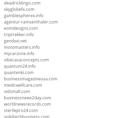
deadricklingo.com
skyglobefx.com
gamblespherex.info
agentur-ramsenthaler.com
eomdesigns.com
triptrekker.info
gendxxi.net
motomasters.info
mycarzone.info
vibecasaconcepts.com
quantum24.info
quantenki.com
businessmagazineusa.com
medicwellcare.com
vidsmall.com
businessnews2day.com
worldnewsrecords.com
sterilepro24.com
solidtechbusiness.com