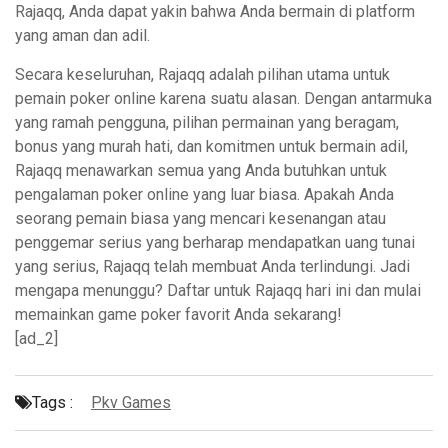
Rajaqq, Anda dapat yakin bahwa Anda bermain di platform
yang aman dan adil.
Secara keseluruhan, Rajaqq adalah pilihan utama untuk
pemain poker online karena suatu alasan. Dengan antarmuka
yang ramah pengguna, pilihan permainan yang beragam,
bonus yang murah hati, dan komitmen untuk bermain adil,
Rajaqq menawarkan semua yang Anda butuhkan untuk
pengalaman poker online yang luar biasa. Apakah Anda
seorang pemain biasa yang mencari kesenangan atau
penggemar serius yang berharap mendapatkan uang tunai
yang serius, Rajaqq telah membuat Anda terlindungi. Jadi
mengapa menunggu? Daftar untuk Rajaqq hari ini dan mulai
memainkan game poker favorit Anda sekarang!
[ad_2]
Tags :
Pkv Games