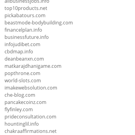
allbusinessjobs.info
top10products.net
pickabatours.com
beastmode-bodybuilding.com
financelplan.info
businessfuture.info
infojudibet.com
cbdmap.info
deanbeanxn.com
matkarajdhanigame.com
popthrone.com
world-slots.com
imakewebsolution.com
che-blog.com
pancakecoinz.com
flyfinley.com
prideconsultation.com
hountinglil.info
chakraaffirmations.net