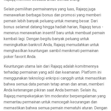
Selain pemilihan permainannya yang luas, Rajaqq juga
menawarkan berbagai bonus dan promosi yang memberi
pemain lebih banyak peluang untuk menang besar. Dari
bonus selamat datang hingga hadiah harian, Rajaqq terus -
menerus menawarkan insentif baru untuk membuat pemain
kembali lagi. Dengan begitu banyak peluang untuk
meningkatkan bankroll Anda, Rajaqq memudahkan untuk
menghasilkan keuntungan sambil menikmati permainan
poker favorit Anda.
Keuntungan utama lain dari Rajaqq adalah komitmennya
terhadap permainan yang adil dan keamanan. Platform ini
menggunakan teknologi enkripsi canggih untuk memastikan
bahwa semua data pemain tetap aman dan aman, memberi
Anda ketenangan pikiran saat Anda bermain. Selain itu,
Rajaqq mempekerjakan tim moderator berpengalaman yang
memantau permainan untuk mencegah kecurangan dan
memastikan bahwa semua pemain mematuhi aturan. Dengan