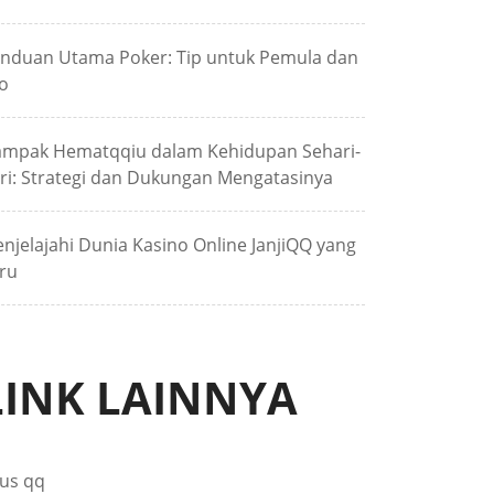
nduan Utama Poker: Tip untuk Pemula dan
o
mpak Hematqqiu dalam Kehidupan Sehari-
ri: Strategi dan Dukungan Mengatasinya
njelajahi Dunia Kasino Online JanjiQQ yang
ru
LINK LAINNYA
tus qq