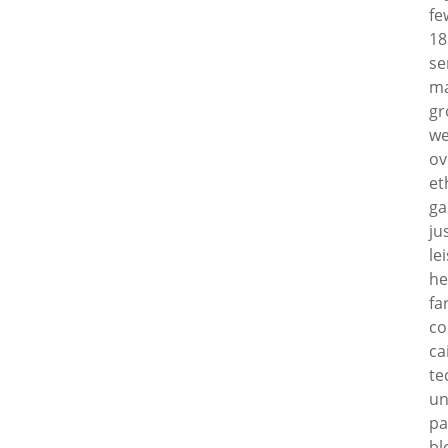
fe
18
se
ma
gr
we
ov
et
ga
ju
le
he
fa
co
ca
te
un
pa
bl