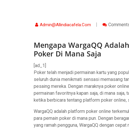
Comments
Admin@allindiacafela.com
Mengapa WargaQQ Adalah P
Poker Di Mana Saja
[ad_1]
Poker telah menjadi permainan kartu yang popu
seluruh dunia menikmati sensasi memasang ta
pesaing mereka. Dengan maraknya poker online
permainan favoritnya kapan saja, di mana saja,
ketika berbicara tentang platform poker online,
WargaQQ adalah platform poker online terkemuk
para pemain poker di mana pun. Dengan beraga
yang ramah pengguna, WargaQQ dengan cepat me