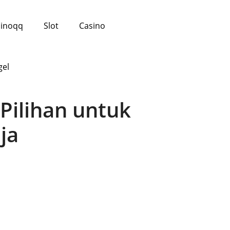
inoqq
Slot
Casino
gel
ilihan untuk
ja