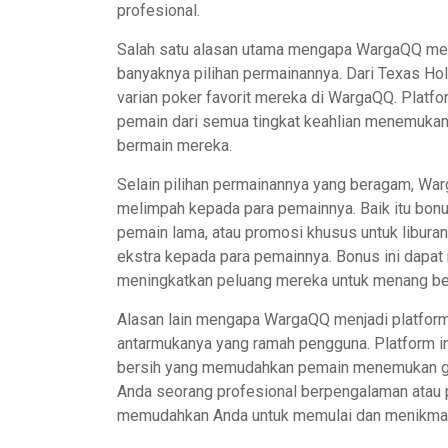
profesional.
Salah satu alasan utama mengapa WargaQQ menj
banyaknya pilihan permainannya. Dari Texas 
varian poker favorit mereka di WargaQQ. Platf
pemain dari semua tingkat keahlian menemukan
bermain mereka.
Selain pilihan permainannya yang beragam, W
melimpah kepada para pemainnya. Baik itu bonu
pemain lama, atau promosi khusus untuk libura
ekstra kepada para pemainnya. Bonus ini dap
meningkatkan peluang mereka untuk menang bes
Alasan lain mengapa WargaQQ menjadi platform 
antarmukanya yang ramah pengguna. Platform ini 
bersih yang memudahkan pemain menemukan gam
Anda seorang profesional berpengalaman atau 
memudahkan Anda untuk memulai dan menikmat