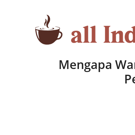
Skip
to
content
Mengapa War
P