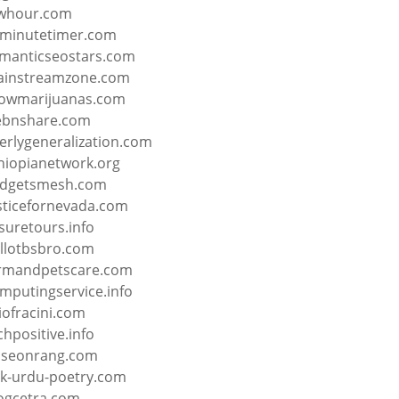
whour.com
minutetimer.com
manticseostars.com
instreamzone.com
owmarijuanas.com
bnshare.com
erlygeneralization.com
hiopianetwork.org
dgetsmesh.com
sticefornevada.com
isuretours.info
llotbsbro.com
rmandpetscare.com
mputingservice.info
iofracini.com
chpositive.info
seonrang.com
k-urdu-poetry.com
ogcetra.com