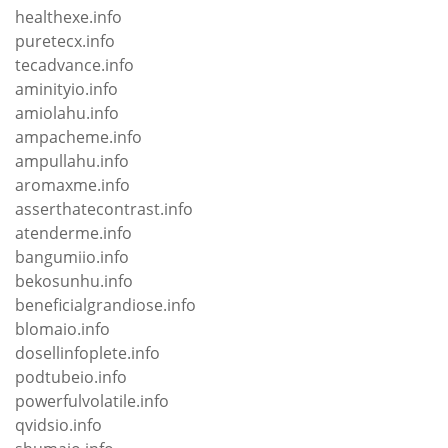
healthexe.info
puretecx.info
tecadvance.info
aminityio.info
amiolahu.info
ampacheme.info
ampullahu.info
aromaxme.info
asserthatecontrast.info
atenderme.info
bangumiio.info
bekosunhu.info
beneficialgrandiose.info
blomaio.info
dosellinfoplete.info
podtubeio.info
powerfulvolatile.info
qvidsio.info