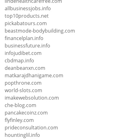
lindehealthcarefree.com
allbusinessjobs.info
top10products.net
pickabatours.com
beastmode-bodybuilding.com
financelplan.info
businessfuture.info
infojudibet.com
cbdmap.info
deanbeanxn.com
matkarajdhanigame.com
popthrone.com
world-slots.com
imakewebsolution.com
che-blog.com
pancakecoinz.com
flyfinley.com
prideconsultation.com
hountinglil.info