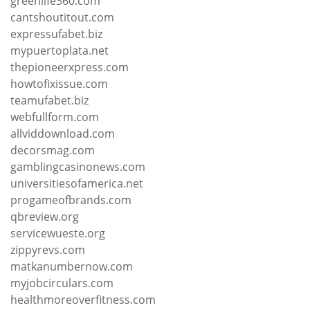
greenlife360.com
cantshoutitout.com
expressufabet.biz
mypuertoplata.net
thepioneerxpress.com
howtofixissue.com
teamufabet.biz
webfullform.com
allviddownload.com
decorsmag.com
gamblingcasinonews.com
universitiesofamerica.net
progameofbrands.com
qbreview.org
servicewueste.org
zippyrevs.com
matkanumbernow.com
myjobcirculars.com
healthmoreoverfitness.com