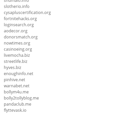
shumaio.info
slotherio.info
cysapluscertification.org
fortnitehacks.org
loginsearch.org
aodecor.org
donorsmatch.org
nowtimes.org
casinoeing.org
livemocha.biz
streetlife.biz
hyves.biz
enoughinfo.net
pinhive.net
warnabet.net
bollym4u.me
bolly2tollyblog.me
pandaclub.me
flyttevask.io