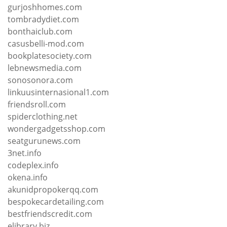
gurjoshhomes.com
tombradydiet.com
bonthaiclub.com
casusbelli-mod.com
bookplatesociety.com
lebnewsmedia.com
sonosonora.com
linkuusinternasional1.com
friendsroll.com
spiderclothing.net
wondergadgetsshop.com
seatgurunews.com
3net.info
codeplex.info
okena.info
akunidpropokerqq.com
bespokecardetailing.com
bestfriendscredit.com
elibrary.biz