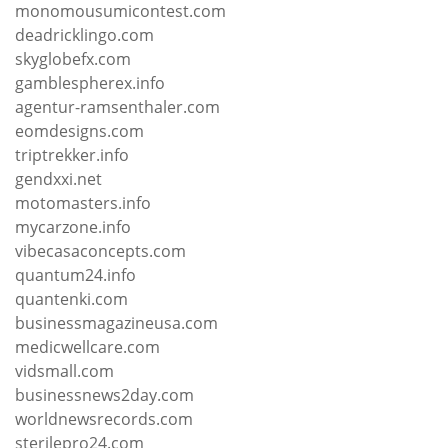
monomousumicontest.com
deadricklingo.com
skyglobefx.com
gamblespherex.info
agentur-ramsenthaler.com
eomdesigns.com
triptrekker.info
gendxxi.net
motomasters.info
mycarzone.info
vibecasaconcepts.com
quantum24.info
quantenki.com
businessmagazineusa.com
medicwellcare.com
vidsmall.com
businessnews2day.com
worldnewsrecords.com
sterilepro24.com