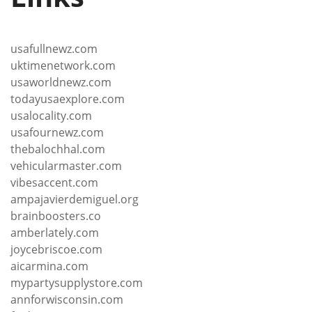
usafullnewz.com
uktimenetwork.com
usaworldnewz.com
todayusaexplore.com
usalocality.com
usafournewz.com
thebalochhal.com
vehicularmaster.com
vibesaccent.com
ampajavierdemiguel.org
brainboosters.co
amberlately.com
joycebriscoe.com
aicarmina.com
mypartysupplystore.com
annforwisconsin.com