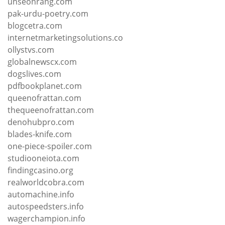
unseonrang.com
pak-urdu-poetry.com
blogcetra.com
internetmarketingsolutions.co
ollystvs.com
globalnewscx.com
dogslives.com
pdfbookplanet.com
queenofrattan.com
thequeenofrattan.com
denohubpro.com
blades-knife.com
one-piece-spoiler.com
studiooneiota.com
findingcasino.org
realworldcobra.com
automachine.info
autospeedsters.info
wagerchampion.info