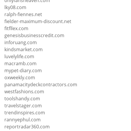
onlyfansheaven.com
lky08.com
ralph-fiennes.net
fielder-maximum-discount.net
fitfllex.com
genesisbusinesscredit.com
inforuang.com
kindsmarket.com
luvelylife.com
macramb.com
mypet-diary.com
oxweekly.com
panamacitydeckcontractors.com
westfashions.com
toolshandy.com
travelstager.com
trendinspires.com
rannyephul.com
reportradar360.com