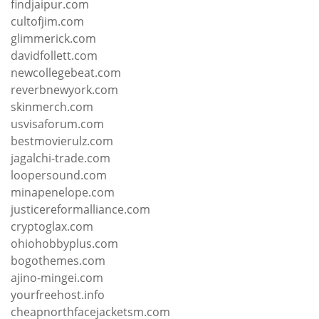
findjaipur.com
cultofjim.com
glimmerick.com
davidfollett.com
newcollegebeat.com
reverbnewyork.com
skinmerch.com
usvisaforum.com
bestmovierulz.com
jagalchi-trade.com
loopersound.com
minapenelope.com
justicereformalliance.com
cryptoglax.com
ohiohobbyplus.com
bogothemes.com
ajino-mingei.com
yourfreehost.info
cheapnorthfacejacketsm.com