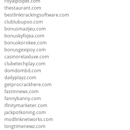
royalpoipet.com
thestaurant.com
bestlinktrackingsoftware.com
clublubupoo.com
bonusmazijeu.com
bonuskyfojea.com
bonuskorokee.com
bonusgexipoy.com
casinorelaxluxe.com
clubetechplay.com
domdombd.com
dailyplayz.com
getprocrackhere.com
fastinnews.com
fannybanny.com
ifinitymarketer.com
jackpotkoning.com
modlinknetworks.com
longtimenewz.com