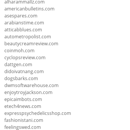
alharammallz.com
americanbulletins.com
asespares.com
arabianstime.com
atticabblues.com
autometropolist.com
beautycreamreview.com
coinmoh.com
cyclopsreview.com
dattgen.com
didoivatnang.com
dogsbarks.com
dwmsoftwarehouse.com
enjoytroyjackson.com
epicaimbots.com
etech4news.com
expresspsychedelicsshop.com
fashionistani.com
feelingswed.com