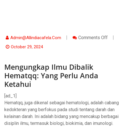
On
Comments Off
Admin@allindiacafela.com
Mengungk
Ilmu
October 29, 2024
Dibalik
Hematqq:
Yang
Mengungkap Ilmu Dibalik
Perlu
Anda
Hematqq: Yang Perlu Anda
Ketahui
Ketahui
[ad_1]
Hematqq, juga dikenal sebagai hematologi, adalah cabang
kedokteran yang berfokus pada studi tentang darah dan
kelainan darah. Ini adalah bidang yang mencakup berbagai
disiplin ilmu, termasuk biologi, biokimia, dan imunologi.