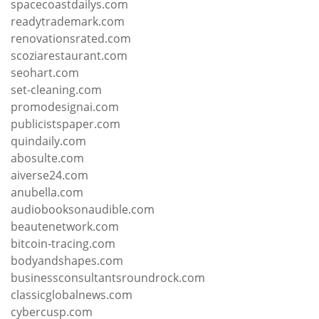
spacecoastdailys.com
readytrademark.com
renovationsrated.com
scoziarestaurant.com
seohart.com
set-cleaning.com
promodesignai.com
publicistspaper.com
quindaily.com
abosulte.com
aiverse24.com
anubella.com
audiobooksonaudible.com
beautenetwork.com
bitcoin-tracing.com
bodyandshapes.com
businessconsultantsroundrock.com
classicglobalnews.com
cybercusp.com