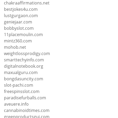
chakraaffirmations.net
bestjokes4u.com
lustgurgaon.com
geniejaar.com
bobbyslot.com
11placemoulin.com
mintz360.com
mohob.net
weightlossprodigy.com
smarttechyinfo.com
digitalnotebook.org
maxualguru.com
bongdasuncity.com
slot-pachi.com
freespinsslot.com
paradisefurballs.com
aveuere.info
cannabinoidtimes.com
greenproductsgui.com