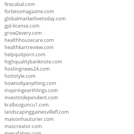
firecabal.com
forbessmagazine.com
globalmarketlivetoday.com
gpl-license.com
grow2every.com
healthhousecare.com
healthkartreview.com
helpquitporn.com
highqualitybanknote.com
hostingnews24.com
hottstyle.com
howtodiyanything.com
inspiringearthlings.com
investindependent.com
kralbozguncu1.com
landscapinggainesvillefl.com
maisonhauturier.com
mascreator.com
menafahmi.com