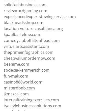
solidtechbusiness.com
reviewcardgaming.com
experiencedexpertstowingservice.com
blackheadsshop.com
location-voiture-casablanca.org
kpaulbartelme.com
comedyclubofhiltonhead.com
virtualartsassistant.com
theprimeinfographics.com
cheapvaliumordernow.com
beenime.com
sodecia-kemmerich.com
fun-mak.com
casino888world.com
misterdbnb.com
jkmezcal.com
intervaltrainingexercises.com
tyestylebusinesssolutions.com