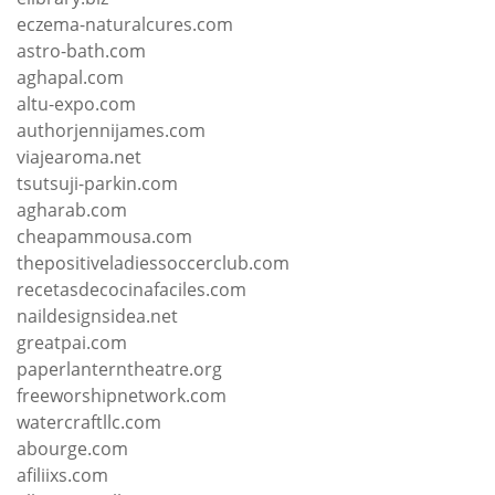
eczema-naturalcures.com
astro-bath.com
aghapal.com
altu-expo.com
authorjennijames.com
viajearoma.net
tsutsuji-parkin.com
agharab.com
cheapammousa.com
thepositiveladiessoccerclub.com
recetasdecocinafaciles.com
naildesignsidea.net
greatpai.com
paperlanterntheatre.org
freeworshipnetwork.com
watercraftllc.com
abourge.com
afiliixs.com