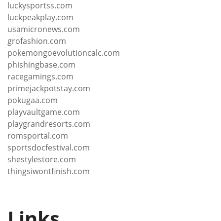
luckysportss.com
luckpeakplay.com
usamicronews.com
grofashion.com
pokemongoevolutioncalc.com
phishingbase.com
racegamings.com
primejackpotstay.com
pokugaa.com
playvaultgame.com
playgrandresorts.com
romsportal.com
sportsdocfestival.com
shestylestore.com
thingsiwontfinish.com
Links