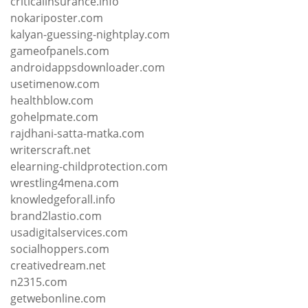
criticalinsurance.info
nokariposter.com
kalyan-guessing-nightplay.com
gameofpanels.com
androidappsdownloader.com
usetimenow.com
healthblow.com
gohelpmate.com
rajdhani-satta-matka.com
writerscraft.net
elearning-childprotection.com
wrestling4mena.com
knowledgeforall.info
brand2lastio.com
usadigitalservices.com
socialhoppers.com
creativedream.net
n2315.com
getwebonline.com