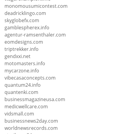
monomousumicontest.com
deadricklingo.com
skyglobefx.com
gamblespherex.info
agentur-ramsenthaler.com
eomdesigns.com
triptrekker.info
gendxxi.net
motomasters.info
mycarzone.info
vibecasaconcepts.com
quantum24.info
quantenki.com
businessmagazineusa.com
medicwellcare.com
vidsmall.com
businessnews2day.com
worldnewsrecords.com