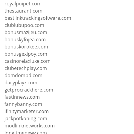
royalpoipet.com
thestaurant.com
bestlinktrackingsoftware.com
clublubupoo.com
bonusmazijeu.com
bonuskyfojea.com
bonuskorokee.com
bonusgexipoy.com
casinorelaxluxe.com
clubetechplay.com
domdombd.com
dailyplayz.com
getprocrackhere.com
fastinnews.com
fannybanny.com
ifinitymarketer.com
jackpotkoning.com
modlinknetworks.com
longtimenewz.com