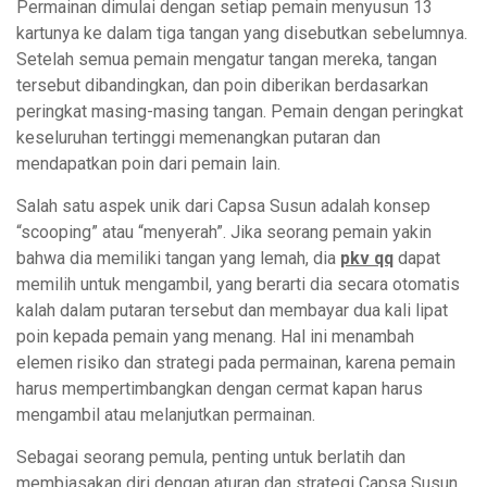
Permainan dimulai dengan setiap pemain menyusun 13
kartunya ke dalam tiga tangan yang disebutkan sebelumnya.
Setelah semua pemain mengatur tangan mereka, tangan
tersebut dibandingkan, dan poin diberikan berdasarkan
peringkat masing-masing tangan. Pemain dengan peringkat
keseluruhan tertinggi memenangkan putaran dan
mendapatkan poin dari pemain lain.
Salah satu aspek unik dari Capsa Susun adalah konsep
“scooping” atau “menyerah”. Jika seorang pemain yakin
bahwa dia memiliki tangan yang lemah, dia
pkv qq
dapat
memilih untuk mengambil, yang berarti dia secara otomatis
kalah dalam putaran tersebut dan membayar dua kali lipat
poin kepada pemain yang menang. Hal ini menambah
elemen risiko dan strategi pada permainan, karena pemain
harus mempertimbangkan dengan cermat kapan harus
mengambil atau melanjutkan permainan.
Sebagai seorang pemula, penting untuk berlatih dan
membiasakan diri dengan aturan dan strategi Capsa Susun.