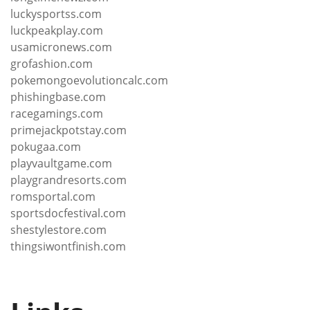
luckysportss.com
luckpeakplay.com
usamicronews.com
grofashion.com
pokemongoevolutioncalc.com
phishingbase.com
racegamings.com
primejackpotstay.com
pokugaa.com
playvaultgame.com
playgrandresorts.com
romsportal.com
sportsdocfestival.com
shestylestore.com
thingsiwontfinish.com