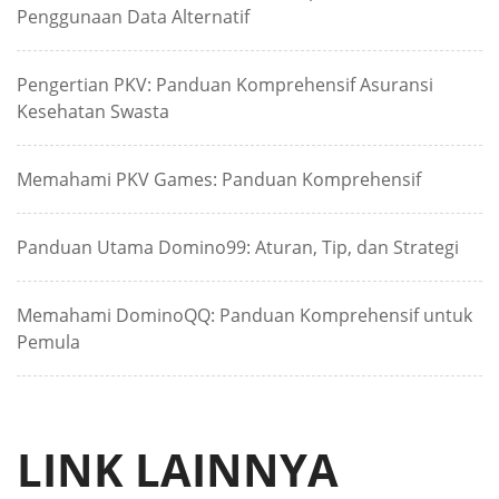
Penggunaan Data Alternatif
Pengertian PKV: Panduan Komprehensif Asuransi
Kesehatan Swasta
Memahami PKV Games: Panduan Komprehensif
Panduan Utama Domino99: Aturan, Tip, dan Strategi
Memahami DominoQQ: Panduan Komprehensif untuk
Pemula
LINK LAINNYA