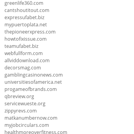
greenlife360.com
cantshoutitout.com
expressufabet.biz
mypuertoplata.net
thepioneerxpress.com
howtofixissue.com
teamufabet.biz
webfullform.com
allviddownload.com
decorsmag.com
gamblingcasinonews.com
universitiesofamerica.net
progameofbrands.com
qbreview.org
servicewueste.org
zippyrevs.com
matkanumbernow.com
myjobcirculars.com
healthmoreoverfitness.com