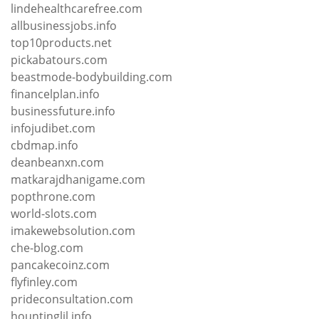
lindehealthcarefree.com
allbusinessjobs.info
top10products.net
pickabatours.com
beastmode-bodybuilding.com
financelplan.info
businessfuture.info
infojudibet.com
cbdmap.info
deanbeanxn.com
matkarajdhanigame.com
popthrone.com
world-slots.com
imakewebsolution.com
che-blog.com
pancakecoinz.com
flyfinley.com
prideconsultation.com
hountinglil.info