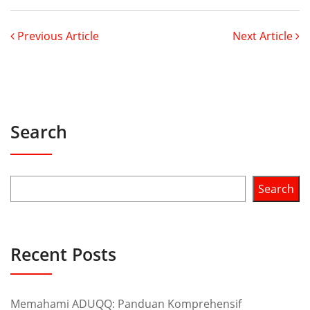
Previous Article
Next Article
Search
Search
Recent Posts
Memahami ADUQQ: Panduan Komprehensif