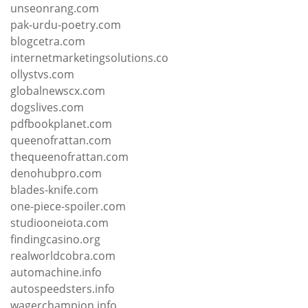
unseonrang.com
pak-urdu-poetry.com
blogcetra.com
internetmarketingsolutions.co
ollystvs.com
globalnewscx.com
dogslives.com
pdfbookplanet.com
queenofrattan.com
thequeenofrattan.com
denohubpro.com
blades-knife.com
one-piece-spoiler.com
studiooneiota.com
findingcasino.org
realworldcobra.com
automachine.info
autospeedsters.info
wagerchampion.info