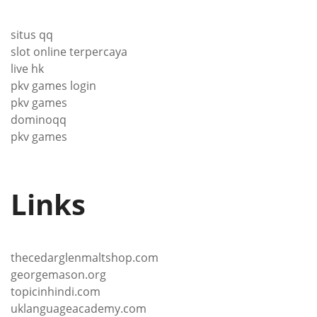
situs qq
slot online terpercaya
live hk
pkv games login
pkv games
dominoqq
pkv games
Links
thecedarglenmaltshop.com
georgemason.org
topicinhindi.com
uklanguageacademy.com