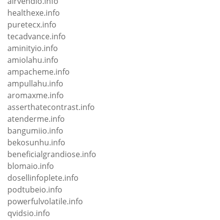
airvendio.info
healthexe.info
puretecx.info
tecadvance.info
aminityio.info
amiolahu.info
ampacheme.info
ampullahu.info
aromaxme.info
asserthatecontrast.info
atenderme.info
bangumiio.info
bekosunhu.info
beneficialgrandiose.info
blomaio.info
dosellinfoplete.info
podtubeio.info
powerfulvolatile.info
qvidsio.info