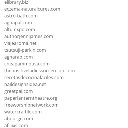
elibrary.biz
eczema-naturalcures.com
astro-bath.com
aghapal.com
altu-expo.com
authorjennijames.com
viajearoma.net
tsutsuji-parkin.com
agharab.com
cheapammousa.com
thepositiveladiessoccerclub.com
recetasdecocinafaciles.com
naildesignsidea.net
greatpai.com
paperlanterntheatre.org
freeworshipnetwork.com
watercraftllc.com
abourge.com
afiliixs.com