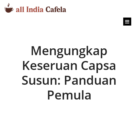
content
Mengungkap
Keseruan Capsa
Susun: Panduan
Pemula