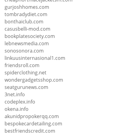
gurjoshhomes.com
tombradydiet.com
bonthaiclub.com
casusbelli-mod.com
bookplatesociety.com
lebnewsmedia.com
sonosonora.com
linkuusinternasional1.com
friendsroll.com
spiderclothing.net
wondergadgetsshop.com
seatgurunews.com
3net.info
codeplex.info
okena.info
akunidpropokerqq.com
bespokecardetailing.com
bestfriendscredit.com