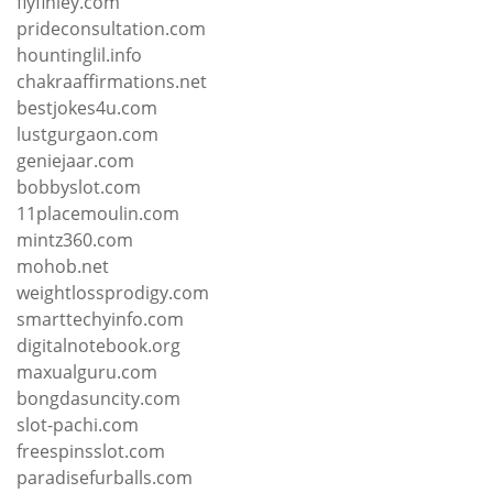
flyfinley.com
prideconsultation.com
hountinglil.info
chakraaffirmations.net
bestjokes4u.com
lustgurgaon.com
geniejaar.com
bobbyslot.com
11placemoulin.com
mintz360.com
mohob.net
weightlossprodigy.com
smarttechyinfo.com
digitalnotebook.org
maxualguru.com
bongdasuncity.com
slot-pachi.com
freespinsslot.com
paradisefurballs.com