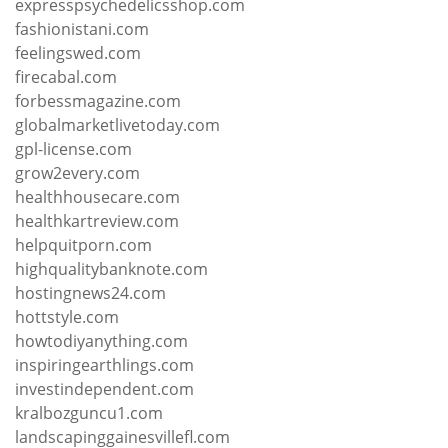
expresspsychedelicsshop.com
fashionistani.com
feelingswed.com
firecabal.com
forbessmagazine.com
globalmarketlivetoday.com
gpl-license.com
grow2every.com
healthhousecare.com
healthkartreview.com
helpquitporn.com
highqualitybanknote.com
hostingnews24.com
hottstyle.com
howtodiyanything.com
inspiringearthlings.com
investindependent.com
kralbozguncu1.com
landscapinggainesvillefl.com