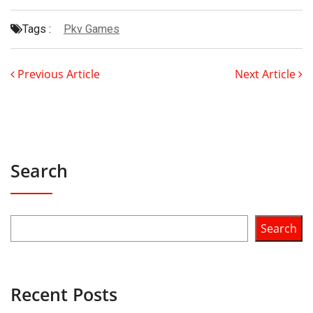
Tags :
Pkv Games
Previous Article
Next Article
Search
Search
Recent Posts