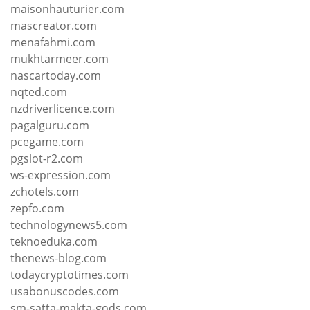
maisonhauturier.com
mascreator.com
menafahmi.com
mukhtarmeer.com
nascartoday.com
nqted.com
nzdriverlicence.com
pagalguru.com
pcegame.com
pgslot-r2.com
ws-expression.com
zchotels.com
zepfo.com
technologynews5.com
teknoeduka.com
thenews-blog.com
todaycryptotimes.com
usabonuscodes.com
sm-satta-makta-gods.com