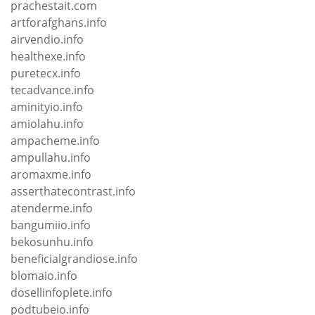
prachestait.com
artforafghans.info
airvendio.info
healthexe.info
puretecx.info
tecadvance.info
aminityio.info
amiolahu.info
ampacheme.info
ampullahu.info
aromaxme.info
asserthatecontrast.info
atenderme.info
bangumiio.info
bekosunhu.info
beneficialgrandiose.info
blomaio.info
dosellinfoplete.info
podtubeio.info