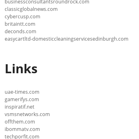
businessconsultantsroundrock.com
classicglobalnews.com
cybercusp.com
britaintt.com
deconds.com
easycartltd-domesticcleaningservicesedinburgh.com
Links
uae-times.com
gamerifys.com
inspiratif.net
vsmsnetworks.com
offthem.com
ibommatv.com
techporfit.com