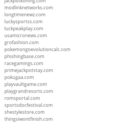
jackpotkoning.com
modlinknetworks.com
longtimenewz.com
luckysportss.com
luckpeakplay.com
usamicronews.com
grofashion.com
pokemongoevolutioncalc.com
phishingbase.com
racegamings.com
primejackpotstay.com
pokugaa.com
playvaultgame.com
playgrandresorts.com
romsportal.com
sportsdocfestival.com
shestylestore.com
thingsiwontfinish.com