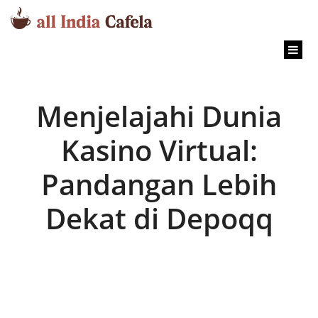
content
Menjelajahi Dunia
Kasino Virtual:
Pandangan Lebih
Dekat di Depoqq