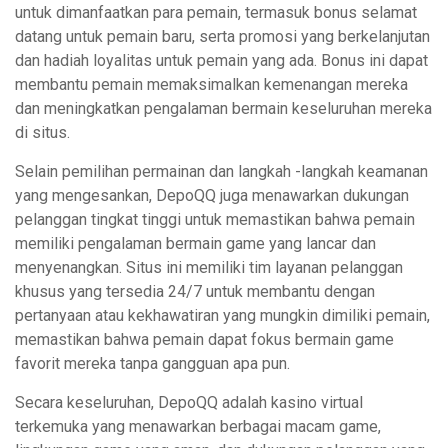
untuk dimanfaatkan para pemain, termasuk bonus selamat
datang untuk pemain baru, serta promosi yang berkelanjutan
dan hadiah loyalitas untuk pemain yang ada. Bonus ini dapat
membantu pemain memaksimalkan kemenangan mereka
dan meningkatkan pengalaman bermain keseluruhan mereka
di situs.
Selain pemilihan permainan dan langkah -langkah keamanan
yang mengesankan, DepoQQ juga menawarkan dukungan
pelanggan tingkat tinggi untuk memastikan bahwa pemain
memiliki pengalaman bermain game yang lancar dan
menyenangkan. Situs ini memiliki tim layanan pelanggan
khusus yang tersedia 24/7 untuk membantu dengan
pertanyaan atau kekhawatiran yang mungkin dimiliki pemain,
memastikan bahwa pemain dapat fokus bermain game
favorit mereka tanpa gangguan apa pun.
Secara keseluruhan, DepoQQ adalah kasino virtual
terkemuka yang menawarkan berbagai macam game,