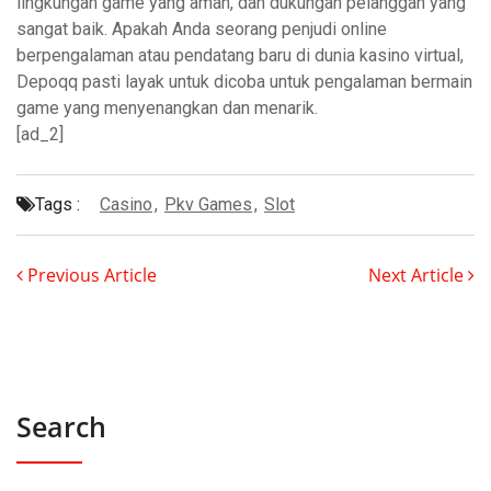
lingkungan game yang aman, dan dukungan pelanggan yang
sangat baik. Apakah Anda seorang penjudi online
berpengalaman atau pendatang baru di dunia kasino virtual,
Depoqq pasti layak untuk dicoba untuk pengalaman bermain
game yang menyenangkan dan menarik.
[ad_2]
Tags :
Casino
,
Pkv Games
,
Slot
Previous Article
Next Article
Search