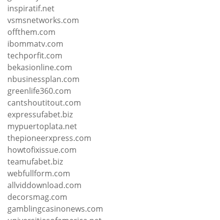
inspiratif.net
vsmsnetworks.com
offthem.com
ibommatv.com
techporfit.com
bekasionline.com
nbusinessplan.com
greenlife360.com
cantshoutitout.com
expressufabet.biz
mypuertoplata.net
thepioneerxpress.com
howtofixissue.com
teamufabet.biz
webfullform.com
allviddownload.com
decorsmag.com
gamblingcasinonews.com