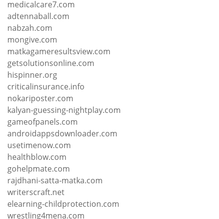
medicalcare7.com
adtennaball.com
nabzah.com
mongive.com
matkagameresultsview.com
getsolutionsonline.com
hispinner.org
criticalinsurance.info
nokariposter.com
kalyan-guessing-nightplay.com
gameofpanels.com
androidappsdownloader.com
usetimenow.com
healthblow.com
gohelpmate.com
rajdhani-satta-matka.com
writerscraft.net
elearning-childprotection.com
wrestling4mena.com