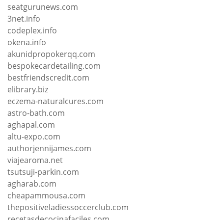
seatgurunews.com
3net.info
codeplex.info
okena.info
akunidpropokerqq.com
bespokecardetailing.com
bestfriendscredit.com
elibrary.biz
eczema-naturalcures.com
astro-bath.com
aghapal.com
altu-expo.com
authorjennijames.com
viajearoma.net
tsutsuji-parkin.com
agharab.com
cheapammousa.com
thepositiveladiessoccerclub.com
recetasdecocinafaciles.com