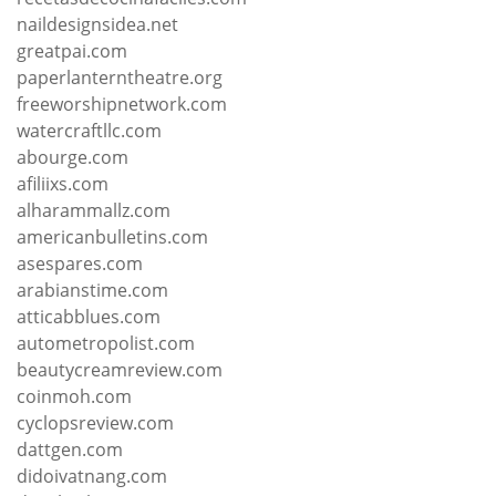
naildesignsidea.net
greatpai.com
paperlanterntheatre.org
freeworshipnetwork.com
watercraftllc.com
abourge.com
afiliixs.com
alharammallz.com
americanbulletins.com
asespares.com
arabianstime.com
atticabblues.com
autometropolist.com
beautycreamreview.com
coinmoh.com
cyclopsreview.com
dattgen.com
didoivatnang.com