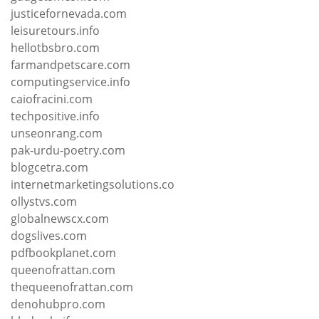
justicefornevada.com
leisuretours.info
hellotbsbro.com
farmandpetscare.com
computingservice.info
caiofracini.com
techpositive.info
unseonrang.com
pak-urdu-poetry.com
blogcetra.com
internetmarketingsolutions.co
ollystvs.com
globalnewscx.com
dogslives.com
pdfbookplanet.com
queenofrattan.com
thequeenofrattan.com
denohubpro.com