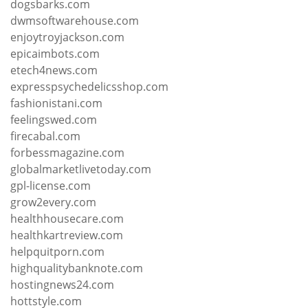
dogsbarks.com
dwmsoftwarehouse.com
enjoytroyjackson.com
epicaimbots.com
etech4news.com
expresspsychedelicsshop.com
fashionistani.com
feelingswed.com
firecabal.com
forbessmagazine.com
globalmarketlivetoday.com
gpl-license.com
grow2every.com
healthhousecare.com
healthkartreview.com
helpquitporn.com
highqualitybanknote.com
hostingnews24.com
hottstyle.com