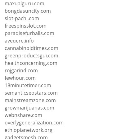
maxualguru.com
bongdasuncity.com
slot-pachi.com
freespinsslot.com
paradisefurballs.com
aveuere.info
cannabinoidtimes.com
greenproductsgui.com
healthconcerning.com
rojgarind.com
fewhour.com
18minutetimer.com
semanticseostars.com
mainstreamzone.com
growmarijuanas.com
webnshare.com
overlygeneralization.com
ethiopianetwork.org
gadgetsmesh.com