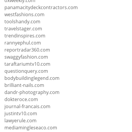
oxweekly.com
panamacitydeckcontractors.com
westfashions.com
toolshandy.com
travelstager.com
trendinspires.com
rannyephul.com
reportradar360.com
swaggyfashion.com
taraftariumtv10.com
questionquery.com
bodybuildinglegend.com
brilliant-nails.com
dandr-photography.com
dokteroce.com
journal-francais.com
justintv10.com
lawyerule.com
mediamingleseaco.com