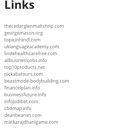
Links
thecedarglenmaltshop.com
georgemason.org
topicinhindi.com
uklanguageacademy.com
lindehealthcarefree.com
allbusinessjobs.info
top10products.net
pickabatours.com
beastmode-bodybuilding.com
financelplan.info
businessfuture.info
infojudibet.com
cbdmap.info
deanbeanxn.com
matkarajdhanigame.com