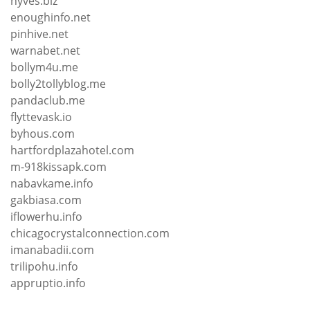
hyves.biz
enoughinfo.net
pinhive.net
warnabet.net
bollym4u.me
bolly2tollyblog.me
pandaclub.me
flyttevask.io
byhous.com
hartfordplazahotel.com
m-918kissapk.com
nabavkame.info
gakbiasa.com
iflowerhu.info
chicagocrystalconnection.com
imanabadii.com
trilipohu.info
appruptio.info