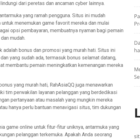
lindungi dari peretas dan ancaman cyber lainnya.
 antarmuka yang ramah pengguna. Situs ini mudah
Pa
n untuk menemukan game favorit mereka dan mulai
Pr
rbagai opsi pembayaran, membuatnya nyaman bagi pemain
 dan mudah.
Da
ha
 adalah bonus dan promosi yang murah hati. Situs ini
dan yang sudah ada, termasuk bonus selamat datang,
 dapat membantu pemain meningkatkan kemenangan mereka
Me
Se
bonus yang murah hati, RahAsiaQQ juga menawarkan
iki tim perwakilan layanan pelanggan yang berdedikasi
ngan pertanyaan atau masalah yang mungkin mereka
atau hanya perlu bantuan menavigasi situs, tim dukungan
.
a game online untuk fitur-fitur uniknya, antarmuka yang
ukungan pelanggan terkemuka. Apakah Anda seorang
si