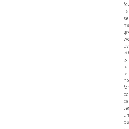
fe
18
se
ma
gr
we
ov
et
ga
ju
le
he
fa
co
ca
te
un
pa
bl