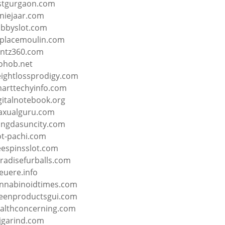
stgurgaon.com
niejaar.com
bbyslot.com
placemoulin.com
ntz360.com
hob.net
ightlossprodigy.com
arttechyinfo.com
gitalnotebook.org
xualguru.com
ngdasuncity.com
ot-pachi.com
eespinsslot.com
radisefurballs.com
euere.info
nnabinoidtimes.com
eenproductsgui.com
althconcerning.com
jgarind.com