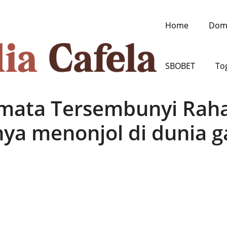
Home
Dom
SBOBET
To
rmata Tersembunyi Raha
a menonjol di dunia g