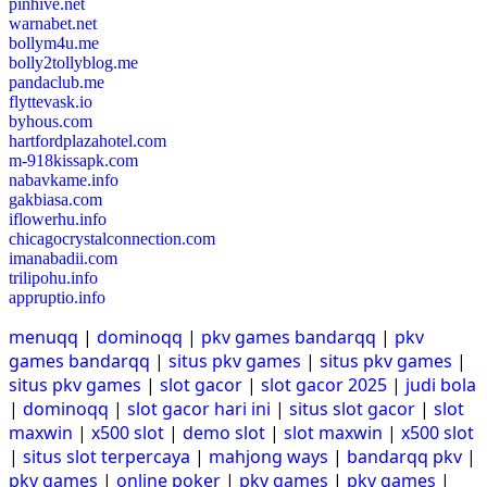
pinhive.net
warnabet.net
bollym4u.me
bolly2tollyblog.me
pandaclub.me
flyttevask.io
byhous.com
hartfordplazahotel.com
m-918kissapk.com
nabavkame.info
gakbiasa.com
iflowerhu.info
chicagocrystalconnection.com
imanabadii.com
trilipohu.info
appruptio.info
menuqq
|
dominoqq
|
pkv games bandarqq
|
pkv
games bandarqq
|
situs pkv games
|
situs pkv games
|
situs pkv games
|
slot gacor
|
slot gacor 2025
|
judi bola
|
dominoqq
|
slot gacor hari ini
|
situs slot gacor
|
slot
maxwin
|
x500 slot
|
demo slot
|
slot maxwin
|
x500 slot
|
situs slot terpercaya
|
mahjong ways
|
bandarqq pkv
|
pkv games
|
online poker
|
pkv games
|
pkv games
|