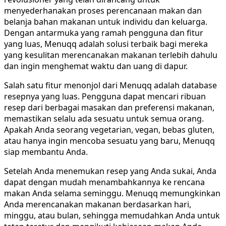
menyederhanakan proses perencanaan makan dan
belanja bahan makanan untuk individu dan keluarga.
Dengan antarmuka yang ramah pengguna dan fitur
yang luas, Menuqq adalah solusi terbaik bagi mereka
yang kesulitan merencanakan makanan terlebih dahulu
dan ingin menghemat waktu dan uang di dapur.
Salah satu fitur menonjol dari Menuqq adalah database
resepnya yang luas. Pengguna dapat mencari ribuan
resep dari berbagai masakan dan preferensi makanan,
memastikan selalu ada sesuatu untuk semua orang.
Apakah Anda seorang vegetarian, vegan, bebas gluten,
atau hanya ingin mencoba sesuatu yang baru, Menuqq
siap membantu Anda.
Setelah Anda menemukan resep yang Anda sukai, Anda
dapat dengan mudah menambahkannya ke rencana
makan Anda selama seminggu. Menuqq memungkinkan
Anda merencanakan makanan berdasarkan hari,
minggu, atau bulan, sehingga memudahkan Anda untuk