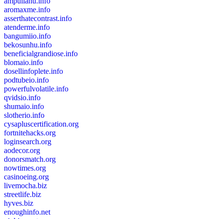
ampullahu.info
aromaxme.info
asserthatecontrast.info
atenderme.info
bangumiio.info
bekosunhu.info
beneficialgrandiose.info
blomaio.info
dosellinfoplete.info
podtubeio.info
powerfulvolatile.info
qvidsio.info
shumaio.info
slotherio.info
cysapluscertification.org
fortnitehacks.org
loginsearch.org
aodecor.org
donorsmatch.org
nowtimes.org
casinoeing.org
livemocha.biz
streetlife.biz
hyves.biz
enoughinfo.net