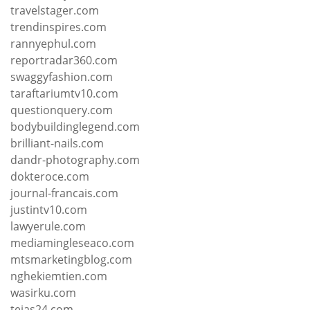
travelstager.com
trendinspires.com
rannyephul.com
reportradar360.com
swaggyfashion.com
taraftariumtv10.com
questionquery.com
bodybuildinglegend.com
brilliant-nails.com
dandr-photography.com
dokteroce.com
journal-francais.com
justintv10.com
lawyerule.com
mediamingleseaco.com
mtsmarketingblog.com
nghekiemtien.com
wasirku.com
tejas24.com