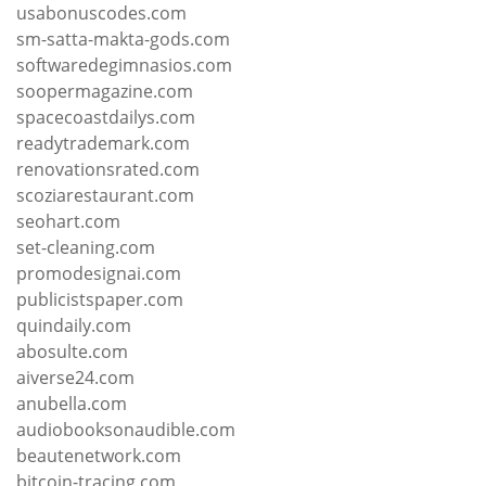
usabonuscodes.com
sm-satta-makta-gods.com
softwaredegimnasios.com
soopermagazine.com
spacecoastdailys.com
readytrademark.com
renovationsrated.com
scoziarestaurant.com
seohart.com
set-cleaning.com
promodesignai.com
publicistspaper.com
quindaily.com
abosulte.com
aiverse24.com
anubella.com
audiobooksonaudible.com
beautenetwork.com
bitcoin-tracing.com