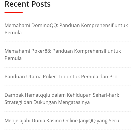
Recent Posts
Memahami DominoQQ: Panduan Komprehensif untuk
Pemula
Memahami Poker88: Panduan Komprehensif untuk
Pemula
Panduan Utama Poker: Tip untuk Pemula dan Pro
Dampak Hematqqiu dalam Kehidupan Sehari-hari:
Strategi dan Dukungan Mengatasinya
Menjelajahi Dunia Kasino Online JanjiQQ yang Seru