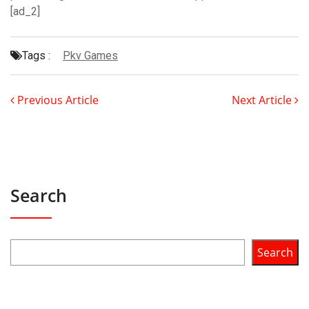
[ad_2]
Tags :
Pkv Games
Previous Article
Next Article
Search
Search