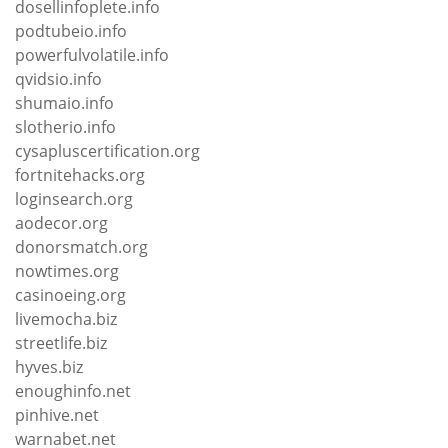
dosellinfoplete.info
podtubeio.info
powerfulvolatile.info
qvidsio.info
shumaio.info
slotherio.info
cysapluscertification.org
fortnitehacks.org
loginsearch.org
aodecor.org
donorsmatch.org
nowtimes.org
casinoeing.org
livemocha.biz
streetlife.biz
hyves.biz
enoughinfo.net
pinhive.net
warnabet.net