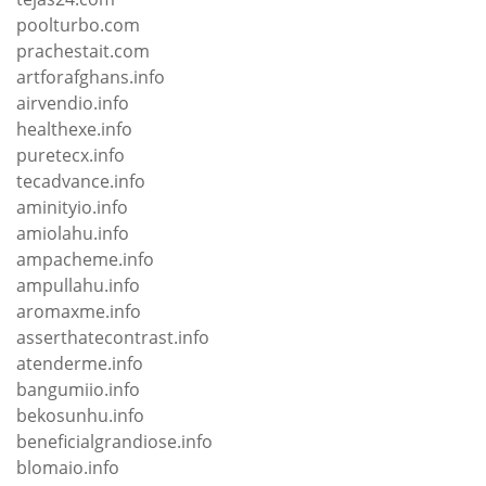
poolturbo.com
prachestait.com
artforafghans.info
airvendio.info
healthexe.info
puretecx.info
tecadvance.info
aminityio.info
amiolahu.info
ampacheme.info
ampullahu.info
aromaxme.info
asserthatecontrast.info
atenderme.info
bangumiio.info
bekosunhu.info
beneficialgrandiose.info
blomaio.info