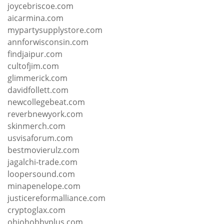
joycebriscoe.com
aicarmina.com
mypartysupplystore.com
annforwisconsin.com
findjaipur.com
cultofjim.com
glimmerick.com
davidfollett.com
newcollegebeat.com
reverbnewyork.com
skinmerch.com
usvisaforum.com
bestmovierulz.com
jagalchi-trade.com
loopersound.com
minapenelope.com
justicereformalliance.com
cryptoglax.com
ohiohobbyplus.com