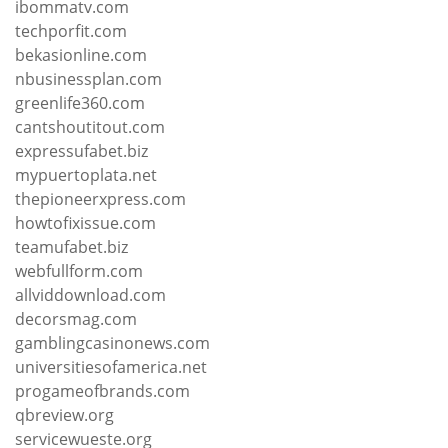
ibommatv.com
techporfit.com
bekasionline.com
nbusinessplan.com
greenlife360.com
cantshoutitout.com
expressufabet.biz
mypuertoplata.net
thepioneerxpress.com
howtofixissue.com
teamufabet.biz
webfullform.com
allviddownload.com
decorsmag.com
gamblingcasinonews.com
universitiesofamerica.net
progameofbrands.com
qbreview.org
servicewueste.org