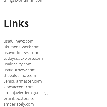
thingsiwontfinish.com
Links
usafullnewz.com
uktimenetwork.com
usaworldnewz.com
todayusaexplore.com
usalocality.com
usafournewz.com
thebalochhal.com
vehicularmaster.com
vibesaccent.com
ampajavierdemiguel.org
brainboosters.co
amberlately.com