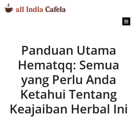
content
Panduan Utama
Hematqq: Semua
yang Perlu Anda
Ketahui Tentang
Keajaiban Herbal Ini