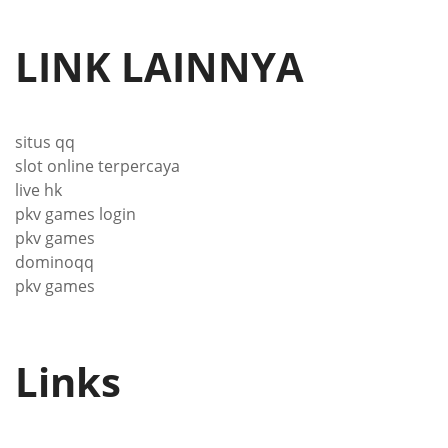
LINK LAINNYA
situs qq
slot online terpercaya
live hk
pkv games login
pkv games
dominoqq
pkv games
Links