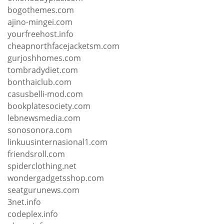
bogothemes.com
ajino-mingei.com
yourfreehost.info
cheapnorthfacejacketsm.com
gurjoshhomes.com
tombradydiet.com
bonthaiclub.com
casusbelli-mod.com
bookplatesociety.com
lebnewsmedia.com
sonosonora.com
linkuusinternasional1.com
friendsroll.com
spiderclothing.net
wondergadgetsshop.com
seatgurunews.com
3net.info
codeplex.info