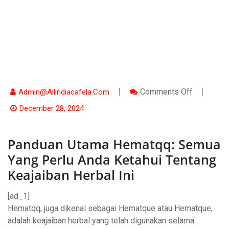
On
Comments Off
Admin@allindiacafela.com
Panduan
Utama
December 28, 2024
Hematqq:
Semua
Yang
Panduan Utama Hematqq: Semua
Perlu
Anda
Yang Perlu Anda Ketahui Tentang
Ketahui
Tentang
Keajaiban Herbal Ini
Keajaiban
Herbal
Ini
[ad_1]
Hematqq, juga dikenal sebagai Hematque atau Hematque,
adalah keajaiban herbal yang telah digunakan selama