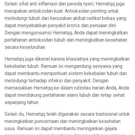
Selain sifat anti inflamasi dan pereda nyeri, Hematqq juga
merupakan antioksidan kuat. Antioksidan penting untuk
melindungi tubuh dari kerusakan akibat radikal bebas yang
dapat menyebabkan penyakit kronis dan penuaan dini.
Dengan mengonsumsi Hematqq, Anda dapat meningkatkan
pertahanan antioksidan tubuh dan meningkatkan kesehatan
secara keseluruhan.
Hematqq juga dikenal karena khasiatnya yang meningkatkan
kekebalan tubuh. Ramuan ini mengandung senyawa yang
dapat membantu memperkuat sistem kekebalan tubuh dan
melindungi terhadap infeksi dan penyakit. Dengan
memasukkan Hematqq ke dalam rutinitas harian Anda, Anda
dapat mendukung pertahanan alami tubuh dan tetap sehat
sepanjang tahun.
Selain itu, Hematqq telah digunakan secara tradisional untuk
meningkatkan pencernaan dan meningkatkan kesehatan
usus. Ramuan ini dapat membantu meringankan gejala