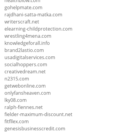
healthblow.com
gohelpmate.com
rajdhani-satta-matka.com
writerscraft.net
elearning-childprotection.com
wrestling4mena.com
knowledgeforall.info
brand2lastio.com
usadigitalservices.com
socialhoppers.com
creativedream.net
n2315.com
getwebonline.com
onlyfansheaven.com
lky08.com
ralph-fiennes.net
fielder-maximum-discount.net
fitfllex.com
genesisbusinesscredit.com