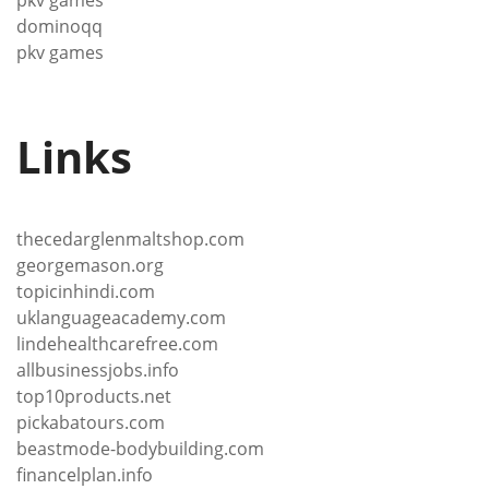
pkv games
dominoqq
pkv games
Links
thecedarglenmaltshop.com
georgemason.org
topicinhindi.com
uklanguageacademy.com
lindehealthcarefree.com
allbusinessjobs.info
top10products.net
pickabatours.com
beastmode-bodybuilding.com
financelplan.info