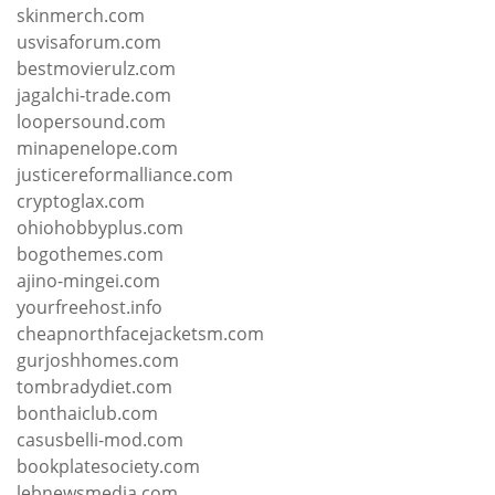
skinmerch.com
usvisaforum.com
bestmovierulz.com
jagalchi-trade.com
loopersound.com
minapenelope.com
justicereformalliance.com
cryptoglax.com
ohiohobbyplus.com
bogothemes.com
ajino-mingei.com
yourfreehost.info
cheapnorthfacejacketsm.com
gurjoshhomes.com
tombradydiet.com
bonthaiclub.com
casusbelli-mod.com
bookplatesociety.com
lebnewsmedia.com