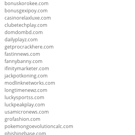
bonuskorokee.com
bonusgexipoy.com
casinorelaxluxe.com
clubetechplay.com
domdombd.com
dailyplayz.com
getprocrackhere.com
fastinnews.com
fannybanny.com
ifinitymarketer.com
jackpotkoning.com
modlinknetworks.com
longtimenewz.com
luckysportss.com
luckpeakplay.com
usamicronews.com
grofashion.com
pokemongoevolutioncalc.com
phishingbase.com