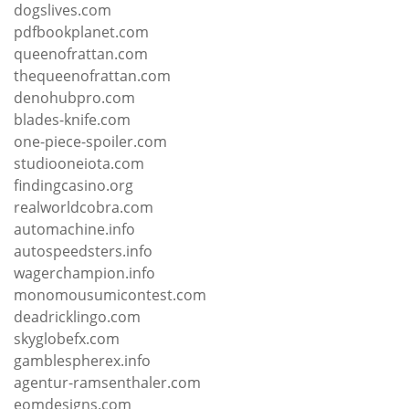
dogslives.com
pdfbookplanet.com
queenofrattan.com
thequeenofrattan.com
denohubpro.com
blades-knife.com
one-piece-spoiler.com
studiooneiota.com
findingcasino.org
realworldcobra.com
automachine.info
autospeedsters.info
wagerchampion.info
monomousumicontest.com
deadricklingo.com
skyglobefx.com
gamblespherex.info
agentur-ramsenthaler.com
eomdesigns.com