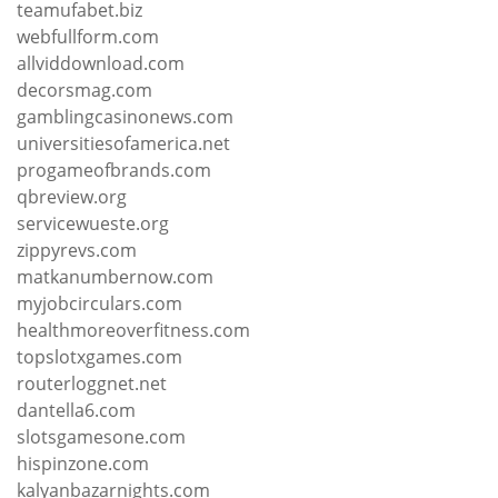
teamufabet.biz
webfullform.com
allviddownload.com
decorsmag.com
gamblingcasinonews.com
universitiesofamerica.net
progameofbrands.com
qbreview.org
servicewueste.org
zippyrevs.com
matkanumbernow.com
myjobcirculars.com
healthmoreoverfitness.com
topslotxgames.com
routerloggnet.net
dantella6.com
slotsgamesone.com
hispinzone.com
kalyanbazarnights.com