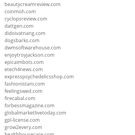
beautycreamreview.com
coinmoh.com
cyclopsreview.com
dattgen.com
didoivatnang.com
dogsbarks.com
dwmsoftwarehouse.com
enjoytroyjackson.com
epicaimbots.com
etech4news.com
expresspsychedelicsshop.com
fashionistani.com
feelingswed.com
firecabal.com
forbessmagazine.com
globalmarketlivetoday.com
gpl-license.com
grow2every.com
healthhousecare.com