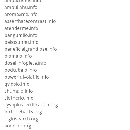
ampacheme.info
ampullahu.info
aromaxme.info
asserthatecontrast.info
atenderme.info
bangumiio.info
bekosunhu.info
beneficialgrandiose.info
blomaio.info
dosellinfoplete.info
podtubeio.info
powerfulvolatile.info
qvidsio.info
shumaio.info
slotherio.info
cysapluscertification.org
fortnitehacks.org
loginsearch.org
aodecor.org