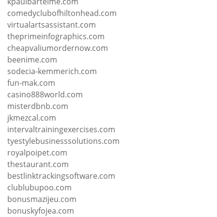
kpaulbartelme.com
comedyclubofhiltonhead.com
virtualartsassistant.com
theprimeinfographics.com
cheapvaliumordernow.com
beenime.com
sodecia-kemmerich.com
fun-mak.com
casino888world.com
misterdbnb.com
jkmezcal.com
intervaltrainingexercises.com
tyestylebusinesssolutions.com
royalpoipet.com
thestaurant.com
bestlinktrackingsoftware.com
clublubupoo.com
bonusmazijeu.com
bonuskyfojea.com