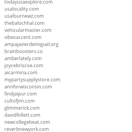
todayusaexplore.com
usalocality.com
usafournewz.com
thebalochhal.com
vehicularmaster.com
vibesaccent.com
ampajavierdemiguel.org
brainboosters.co
amberlately.com
joycebriscoe.com
aicarmina.com
mypartysupplystore.com
annforwisconsin.com
findjaipur.com
cultofjim.com
glimmerick.com
davidfollett.com
newcollegebeat.com
reverbnewyork.com