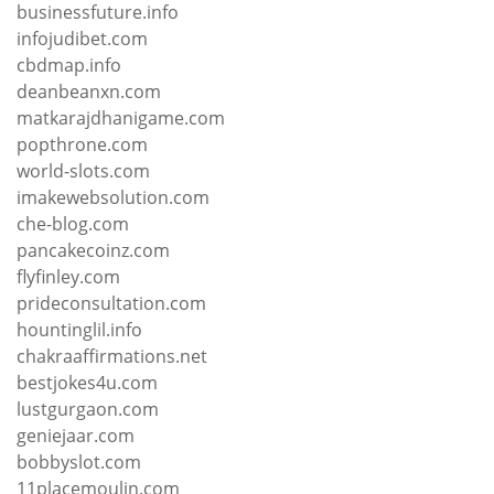
businessfuture.info
infojudibet.com
cbdmap.info
deanbeanxn.com
matkarajdhanigame.com
popthrone.com
world-slots.com
imakewebsolution.com
che-blog.com
pancakecoinz.com
flyfinley.com
prideconsultation.com
hountinglil.info
chakraaffirmations.net
bestjokes4u.com
lustgurgaon.com
geniejaar.com
bobbyslot.com
11placemoulin.com