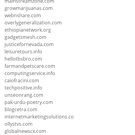
mainstreamzone.com
growmarijuanas.com
webnshare.com
overlygeneralization.com
ethiopianetwork.org
gadgetsmesh.com
justicefornevada.com
leisuretours.info
hellotbsbro.com
farmandpetscare.com
computingservice.info
caiofracini.com
techpositive.info
unseonrang.com
pak-urdu-poetry.com
blogcetra.com
internetmarketingsolutions.co
ollystvs.com
globalnewscx.com