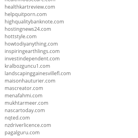
healthkartreview.com
helpquitporn.com
highqualitybanknote.com
hostingnews24.com
hottstyle.com
howtodiyanything.com
inspiringearthlings.com
investindependent.com
kralbozguncu1.com
landscapinggainesvillefl.com
maisonhauturier.com
mascreator.com
menafahmi.com
mukhtarmeer.com
nascartoday.com
nqted.com
nzdriverlicence.com
pagalguru.com