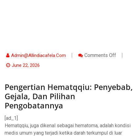
On
Comments Off
Admin@allindiacafela.com
Pengertia
Hematqqiu
June 22, 2026
Penyebab
Gejala,
Dan
Pengertian Hematqqiu: Penyebab,
Pilihan
Pengobat
Gejala, Dan Pilihan
Pengobatannya
[ad_1]
Hematqqiu, juga dikenal sebagai hematoma, adalah kondisi
medis umum yang terjadi ketika darah terkumpul di luar