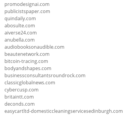
promodesignai.com
publicistspaper.com
quindaily.com
abosulte.com
aiverse24.com
anubella.com
audiobooksonaudible.com
beautenetwork.com
bitcoin-tracing.com
bodyandshapes.com
businessconsultantsroundrock.com
classicglobalnews.com
cybercusp.com
britaintt.com
deconds.com
easycartltd-domesticcleaningservicesedinburgh.com