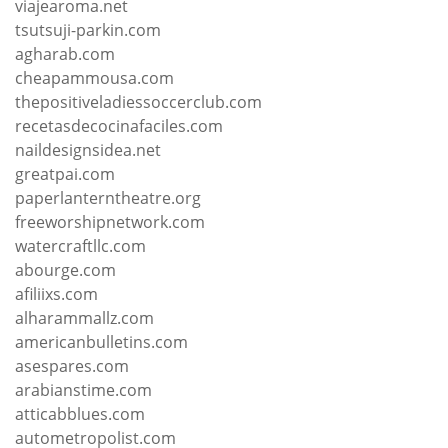
viajearoma.net
tsutsuji-parkin.com
agharab.com
cheapammousa.com
thepositiveladiessoccerclub.com
recetasdecocinafaciles.com
naildesignsidea.net
greatpai.com
paperlanterntheatre.org
freeworshipnetwork.com
watercraftllc.com
abourge.com
afiliixs.com
alharammallz.com
americanbulletins.com
asespares.com
arabianstime.com
atticabblues.com
autometropolist.com