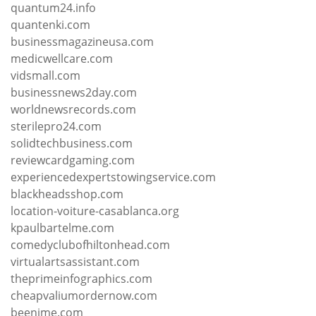
quantum24.info
quantenki.com
businessmagazineusa.com
medicwellcare.com
vidsmall.com
businessnews2day.com
worldnewsrecords.com
sterilepro24.com
solidtechbusiness.com
reviewcardgaming.com
experiencedexpertstowingservice.com
blackheadsshop.com
location-voiture-casablanca.org
kpaulbartelme.com
comedyclubofhiltonhead.com
virtualartsassistant.com
theprimeinfographics.com
cheapvaliumordernow.com
beenime.com