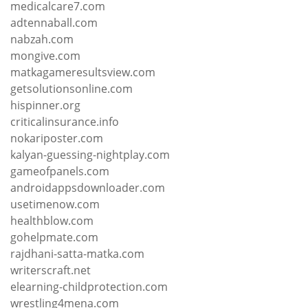
medicalcare7.com
adtennaball.com
nabzah.com
mongive.com
matkagameresultsview.com
getsolutionsonline.com
hispinner.org
criticalinsurance.info
nokariposter.com
kalyan-guessing-nightplay.com
gameofpanels.com
androidappsdownloader.com
usetimenow.com
healthblow.com
gohelpmate.com
rajdhani-satta-matka.com
writerscraft.net
elearning-childprotection.com
wrestling4mena.com