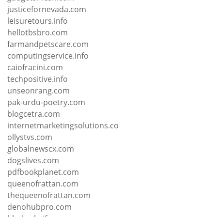
justicefornevada.com
leisuretours.info
hellotbsbro.com
farmandpetscare.com
computingservice.info
caiofracini.com
techpositive.info
unseonrang.com
pak-urdu-poetry.com
blogcetra.com
internetmarketingsolutions.co
ollystvs.com
globalnewscx.com
dogslives.com
pdfbookplanet.com
queenofrattan.com
thequeenofrattan.com
denohubpro.com