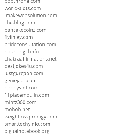
popthrone.com
world-slots.com
imakewebsolution.com
che-blog.com
pancakecoinz.com
flyfinley.com
prideconsultation.com
hountinglil.info
chakraaffirmations.net
bestjokes4u.com
lustgurgaon.com
geniejaar.com
bobbyslot.com
11placemoulin.com
mintz360.com
mohob.net
weightlossprodigy.com
smarttechyinfo.com
digitalnotebook.org