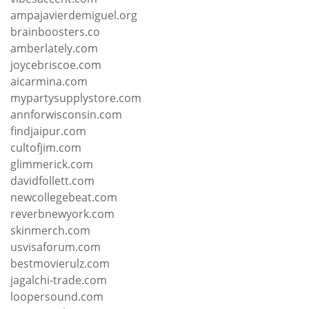
ampajavierdemiguel.org
brainboosters.co
amberlately.com
joycebriscoe.com
aicarmina.com
mypartysupplystore.com
annforwisconsin.com
findjaipur.com
cultofjim.com
glimmerick.com
davidfollett.com
newcollegebeat.com
reverbnewyork.com
skinmerch.com
usvisaforum.com
bestmovierulz.com
jagalchi-trade.com
loopersound.com