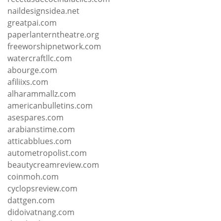
naildesignsidea.net
greatpai.com
paperlanterntheatre.org
freeworshipnetwork.com
watercraftllc.com
abourge.com
afiliixs.com
alharammallz.com
americanbulletins.com
asespares.com
arabianstime.com
atticabblues.com
autometropolist.com
beautycreamreview.com
coinmoh.com
cyclopsreview.com
dattgen.com
didoivatnang.com