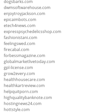
dogsbarks.com
dwmsoftwarehouse.com
enjoytroyjackson.com
epicaimbots.com
etech4news.com
expresspsychedelicsshop.com
fashionistani.com
feelingswed.com
firecabal.com
forbessmagazine.com
globalmarketlivetoday.com
gpl-license.com
grow2every.com
healthhousecare.com
healthkartreview.com
helpquitporn.com
highqualitybanknote.com
hostingnews24.com
hottstyle.com