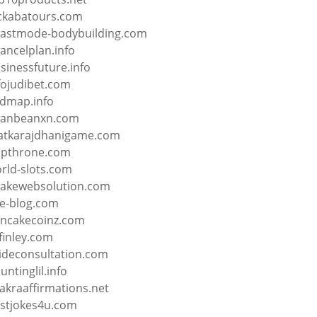
ckabatours.com
astmode-bodybuilding.com
nancelplan.info
sinessfuture.info
fojudibet.com
dmap.info
anbeanxn.com
tkarajdhanigame.com
pthrone.com
rld-slots.com
akewebsolution.com
e-blog.com
ncakecoinz.com
yfinley.com
ideconsultation.com
untinglil.info
akraaffirmations.net
stjokes4u.com