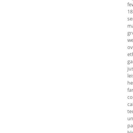
fe
18
se
ma
gr
we
ov
et
ga
ju
le
he
fa
co
ca
te
un
pa
bl