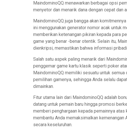
MaindominoQQ menawarkan berbagai opsi pem
menyetor dan menarik dana dengan cepat dan 
MaindominoQQ juga bangga akan komitmennya te
ini menggunakan generator nomor acak untuk 
memberikan ketenangan pikiran kepada para 
game yang benar -benar otentik. Selain itu, 
dienkripsi, memastikan bahwa informasi pribadi
Salah satu aspek paling menarik dari Maindomi
penggemar game kartu klasik seperti poker ata
MaindominoQQ memiliki sesuatu untuk semua ora
pemilihan gamenya, sehingga Anda selalu dapa
dimainkan.
Fitur utama lain dari MaindominoQQ adalah bon
datang untuk pemain baru hingga promosi berke
memberi penghargaan kepada pemainnya atas k
membantu Anda memaksimalkan kemenangan A
secara keseluruhan.