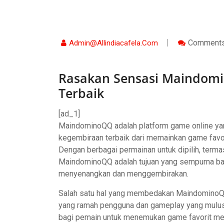
Comments
Admin@allindiacafela.com
Rasakan Sensasi Maindomi
Terbaik
[ad_1]
MaindominoQQ adalah platform game online y
kegembiraan terbaik dari memainkan game favo
Dengan berbagai permainan untuk dipilih, term
MaindominoQQ adalah tujuan yang sempurna ba
menyenangkan dan menggembirakan.
Salah satu hal yang membedakan MaindominoQQ 
yang ramah pengguna dan gameplay yang mulus.
bagi pemain untuk menemukan game favorit mere