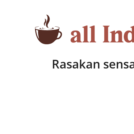
Skip
to
content
Rasakan sens