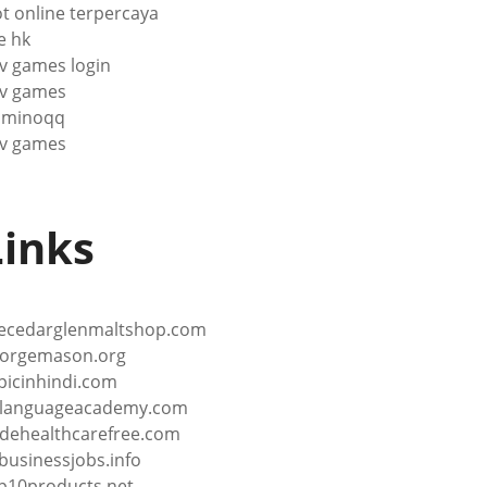
ot online terpercaya
ve hk
v games login
v games
ominoqq
v games
Links
ecedarglenmaltshop.com
orgemason.org
picinhindi.com
languageacademy.com
ndehealthcarefree.com
lbusinessjobs.info
p10products.net