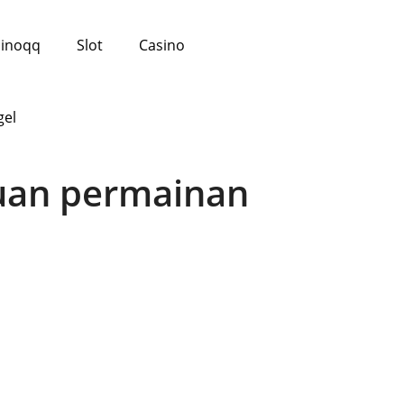
inoqq
Slot
Casino
gel
uan permainan