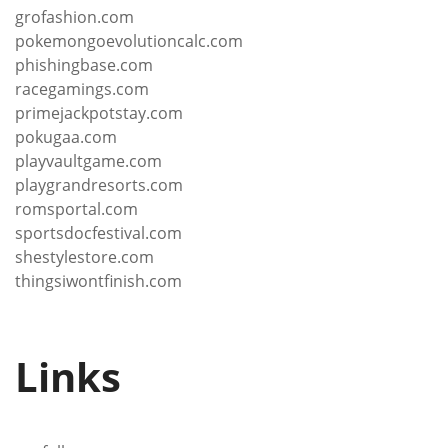
grofashion.com
pokemongoevolutioncalc.com
phishingbase.com
racegamings.com
primejackpotstay.com
pokugaa.com
playvaultgame.com
playgrandresorts.com
romsportal.com
sportsdocfestival.com
shestylestore.com
thingsiwontfinish.com
Links