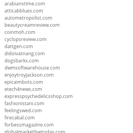
arabianstime.com
atticabblues.com
autometropolist.com
beautycreamreview.com
coinmoh.com
cyclopsreview.com
dattgen.com
didoivatnang.com
dogsbarks.com
dwmsoftwarehouse.com
enjoytroyjackson.com
epicaimbots.com
etech4news.com
expresspsychedelicsshop.com
fashionistani.com
feelingswed.com
firecabal.com
forbessmagazine.com
globalmarketlivetoday.com