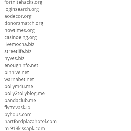
fortnitehacks.org
loginsearch.org
aodecor.org
donorsmatch.org
nowtimes.org
casinoeing.org
livemocha.biz
streetlife.biz
hyves.biz
enoughinfo.net
pinhive.net
warnabet.net
bollym4u.me
bolly2tollyblog.me
pandaclub.me
flyttevask.io
byhous.com
hartfordplazahotel.com
m-918kissapk.com