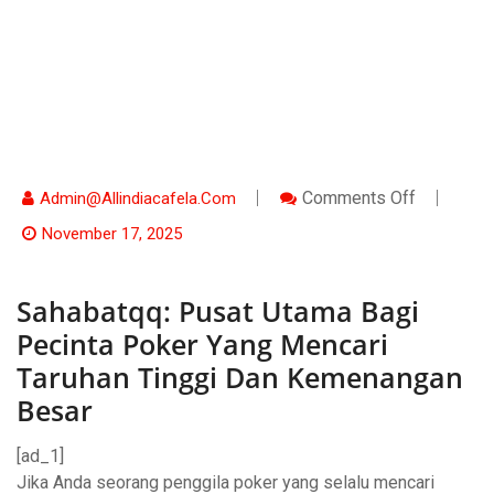
On
Comments Off
Admin@allindiacafela.com
Sahabatqq
Pusat
November 17, 2025
Utama
Bagi
Pecinta
Sahabatqq: Pusat Utama Bagi
Poker
Yang
Pecinta Poker Yang Mencari
Mencari
Taruhan
Taruhan Tinggi Dan Kemenangan
Tinggi
Dan
Besar
Kemenang
Besar
[ad_1]
Jika Anda seorang penggila poker yang selalu mencari