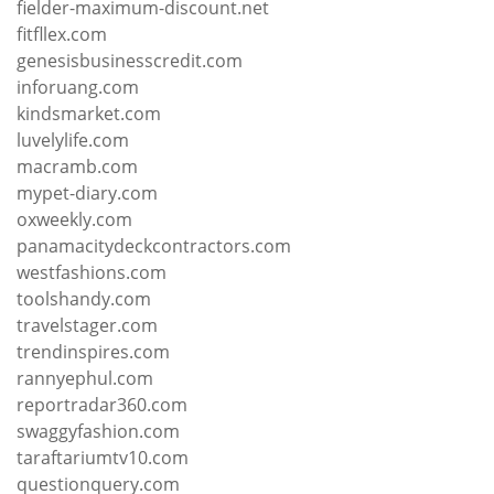
fielder-maximum-discount.net
fitfllex.com
genesisbusinesscredit.com
inforuang.com
kindsmarket.com
luvelylife.com
macramb.com
mypet-diary.com
oxweekly.com
panamacitydeckcontractors.com
westfashions.com
toolshandy.com
travelstager.com
trendinspires.com
rannyephul.com
reportradar360.com
swaggyfashion.com
taraftariumtv10.com
questionquery.com