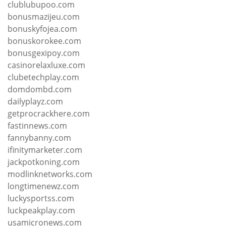
clublubupoo.com
bonusmazijeu.com
bonuskyfojea.com
bonuskorokee.com
bonusgexipoy.com
casinorelaxluxe.com
clubetechplay.com
domdombd.com
dailyplayz.com
getprocrackhere.com
fastinnews.com
fannybanny.com
ifinitymarketer.com
jackpotkoning.com
modlinknetworks.com
longtimenewz.com
luckysportss.com
luckpeakplay.com
usamicronews.com