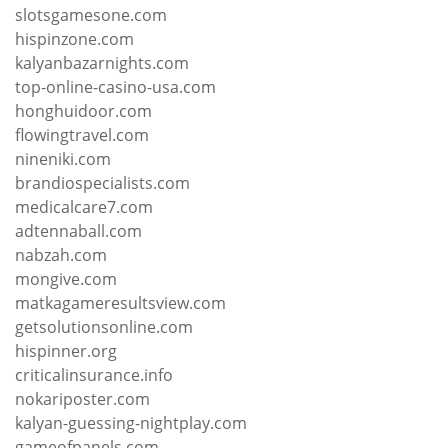
slotsgamesone.com
hispinzone.com
kalyanbazarnights.com
top-online-casino-usa.com
honghuidoor.com
flowingtravel.com
nineniki.com
brandiospecialists.com
medicalcare7.com
adtennaball.com
nabzah.com
mongive.com
matkagameresultsview.com
getsolutionsonline.com
hispinner.org
criticalinsurance.info
nokariposter.com
kalyan-guessing-nightplay.com
gameofpanels.com