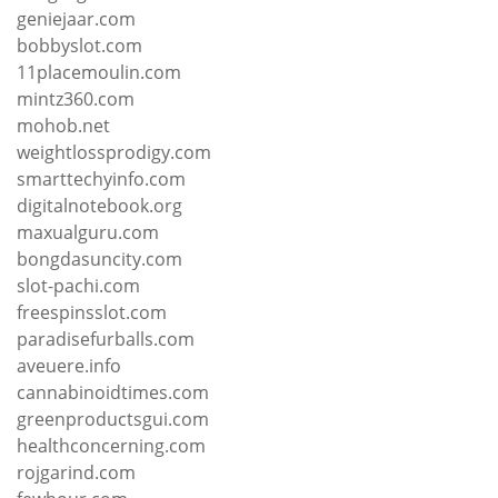
geniejaar.com
bobbyslot.com
11placemoulin.com
mintz360.com
mohob.net
weightlossprodigy.com
smarttechyinfo.com
digitalnotebook.org
maxualguru.com
bongdasuncity.com
slot-pachi.com
freespinsslot.com
paradisefurballs.com
aveuere.info
cannabinoidtimes.com
greenproductsgui.com
healthconcerning.com
rojgarind.com