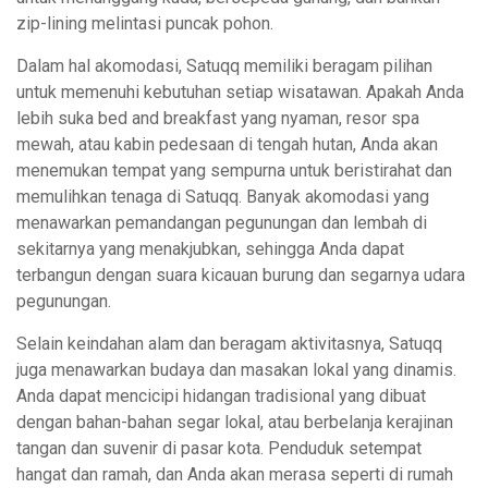
zip-lining melintasi puncak pohon.
Dalam hal akomodasi, Satuqq memiliki beragam pilihan
untuk memenuhi kebutuhan setiap wisatawan. Apakah Anda
lebih suka bed and breakfast yang nyaman, resor spa
mewah, atau kabin pedesaan di tengah hutan, Anda akan
menemukan tempat yang sempurna untuk beristirahat dan
memulihkan tenaga di Satuqq. Banyak akomodasi yang
menawarkan pemandangan pegunungan dan lembah di
sekitarnya yang menakjubkan, sehingga Anda dapat
terbangun dengan suara kicauan burung dan segarnya udara
pegunungan.
Selain keindahan alam dan beragam aktivitasnya, Satuqq
juga menawarkan budaya dan masakan lokal yang dinamis.
Anda dapat mencicipi hidangan tradisional yang dibuat
dengan bahan-bahan segar lokal, atau berbelanja kerajinan
tangan dan suvenir di pasar kota. Penduduk setempat
hangat dan ramah, dan Anda akan merasa seperti di rumah