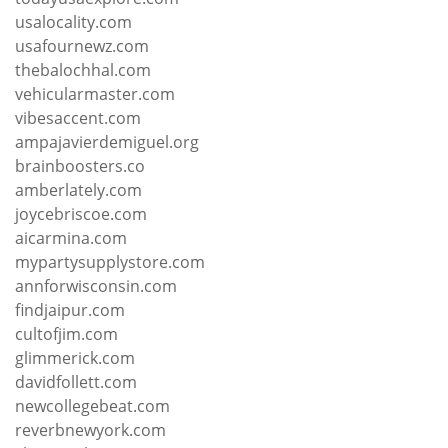
usalocality.com
usafournewz.com
thebalochhal.com
vehicularmaster.com
vibesaccent.com
ampajavierdemiguel.org
brainboosters.co
amberlately.com
joycebriscoe.com
aicarmina.com
mypartysupplystore.com
annforwisconsin.com
findjaipur.com
cultofjim.com
glimmerick.com
davidfollett.com
newcollegebeat.com
reverbnewyork.com