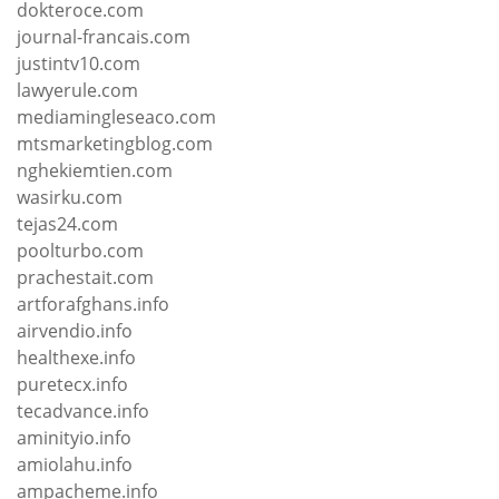
dokteroce.com
journal-francais.com
justintv10.com
lawyerule.com
mediamingleseaco.com
mtsmarketingblog.com
nghekiemtien.com
wasirku.com
tejas24.com
poolturbo.com
prachestait.com
artforafghans.info
airvendio.info
healthexe.info
puretecx.info
tecadvance.info
aminityio.info
amiolahu.info
ampacheme.info