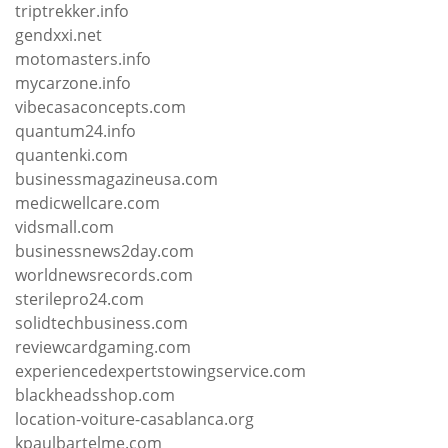
triptrekker.info
gendxxi.net
motomasters.info
mycarzone.info
vibecasaconcepts.com
quantum24.info
quantenki.com
businessmagazineusa.com
medicwellcare.com
vidsmall.com
businessnews2day.com
worldnewsrecords.com
sterilepro24.com
solidtechbusiness.com
reviewcardgaming.com
experiencedexpertstowingservice.com
blackheadsshop.com
location-voiture-casablanca.org
kpaulbartelme.com