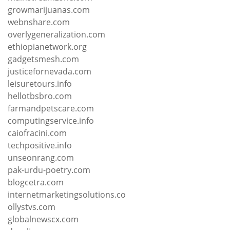
growmarijuanas.com
webnshare.com
overlygeneralization.com
ethiopianetwork.org
gadgetsmesh.com
justicefornevada.com
leisuretours.info
hellotbsbro.com
farmandpetscare.com
computingservice.info
caiofracini.com
techpositive.info
unseonrang.com
pak-urdu-poetry.com
blogcetra.com
internetmarketingsolutions.co
ollystvs.com
globalnewscx.com