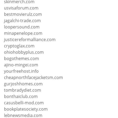
skinmerch.com
usvisaforum.com
bestmovierulz.com
jagalchi-trade.com
loopersound.com
minapenelope.com
justicereformalliance.com
cryptoglax.com
ohiohobbyplus.com
bogothemes.com
ajino-mingei.com
yourfreehost.info
cheapnorthfacejacketsm.com
gurjoshhomes.com
tombradydiet.com
bonthaiclub.com
casusbelli-mod.com
bookplatesociety.com
lebnewsmedia.com