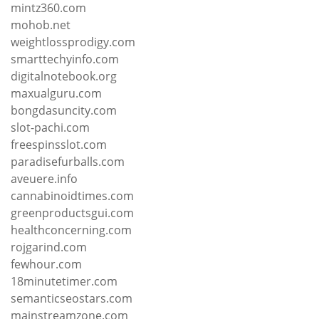
mintz360.com
mohob.net
weightlossprodigy.com
smarttechyinfo.com
digitalnotebook.org
maxualguru.com
bongdasuncity.com
slot-pachi.com
freespinsslot.com
paradisefurballs.com
aveuere.info
cannabinoidtimes.com
greenproductsgui.com
healthconcerning.com
rojgarind.com
fewhour.com
18minutetimer.com
semanticseostars.com
mainstreamzone.com