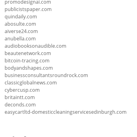
promodesignai.com
publicistspaper.com
quindaily.com
abosulte.com
aiverse24.com
anubella.com
audiobooksonaudible.com
beautenetwork.com
bitcoin-tracing.com
bodyandshapes.com
businessconsultantsroundrock.com
classicglobalnews.com
cybercusp.com
britaintt.com
deconds.com
easycartltd-domesticcleaningservicesedinburgh.com