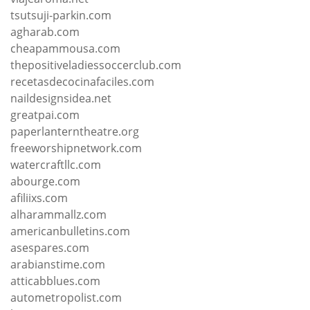
tsutsuji-parkin.com
agharab.com
cheapammousa.com
thepositiveladiessoccerclub.com
recetasdecocinafaciles.com
naildesignsidea.net
greatpai.com
paperlanterntheatre.org
freeworshipnetwork.com
watercraftllc.com
abourge.com
afiliixs.com
alharammallz.com
americanbulletins.com
asespares.com
arabianstime.com
atticabblues.com
autometropolist.com