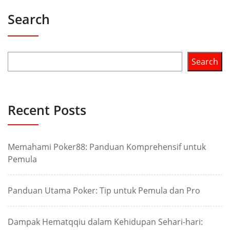
Search
Search
Recent Posts
Memahami Poker88: Panduan Komprehensif untuk
Pemula
Panduan Utama Poker: Tip untuk Pemula dan Pro
Dampak Hematqqiu dalam Kehidupan Sehari-hari: