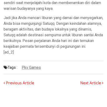
sendiri saat menjelajahi kota dan membenamkan diri dalam
warisan budayanya yang kaya.
Jadi jika Anda mencari liburan yang damai dan menyegarkan,
Anda bisa mengunjungi Satuqq. Dengan keindahan alamnya,
beragam aktivitas, dan budaya lokalnya yang dinamis,
Satuqq adalah destinasi sempurna untuk liburan santai Anda
berikutnya. Pesan perjalanan Anda hari ini dan temukan
keajaiban permata tersembunyi di pegunungan ini.
[ad_2]
Tags :
Pkv Games
Previous Article
Next Article