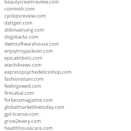
beautycreamreview.com
coinmoh.com
cyclopsreview.com
dattgen.com
didoivatnang.com
dogsbarks.com
dwmsoftwarehouse.com
enjoytroyjackson.com
epicaimbots.com
etech4news.com
expresspsychedelicsshop.com
fashionistani.com
feelingswed.com
firecabal.com
forbessmagazine.com
globalmarketlivetoday.com
gpl-license.com
grow2every.com
healthhousecare.com