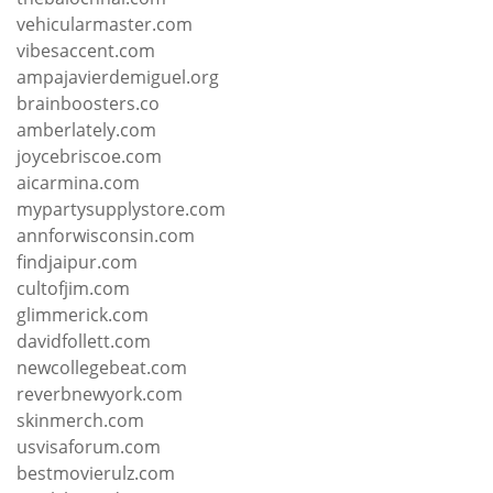
vehicularmaster.com
vibesaccent.com
ampajavierdemiguel.org
brainboosters.co
amberlately.com
joycebriscoe.com
aicarmina.com
mypartysupplystore.com
annforwisconsin.com
findjaipur.com
cultofjim.com
glimmerick.com
davidfollett.com
newcollegebeat.com
reverbnewyork.com
skinmerch.com
usvisaforum.com
bestmovierulz.com