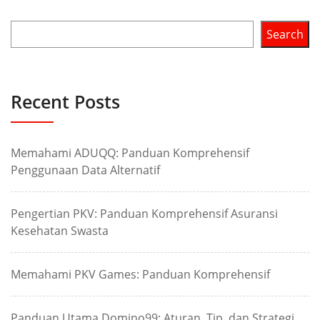
Search
Recent Posts
Memahami ADUQQ: Panduan Komprehensif
Penggunaan Data Alternatif
Pengertian PKV: Panduan Komprehensif Asuransi
Kesehatan Swasta
Memahami PKV Games: Panduan Komprehensif
Panduan Utama Domino99: Aturan, Tip, dan Strategi