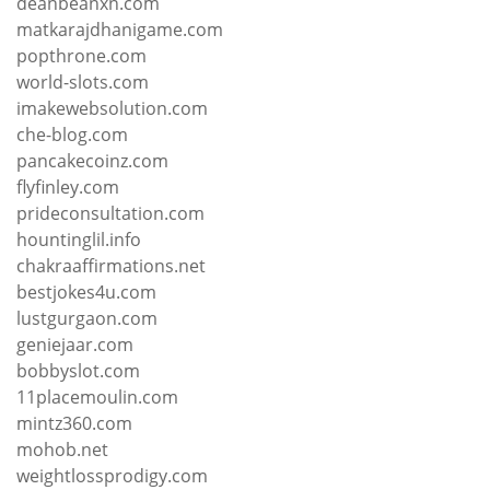
deanbeanxn.com
matkarajdhanigame.com
popthrone.com
world-slots.com
imakewebsolution.com
che-blog.com
pancakecoinz.com
flyfinley.com
prideconsultation.com
hountinglil.info
chakraaffirmations.net
bestjokes4u.com
lustgurgaon.com
geniejaar.com
bobbyslot.com
11placemoulin.com
mintz360.com
mohob.net
weightlossprodigy.com