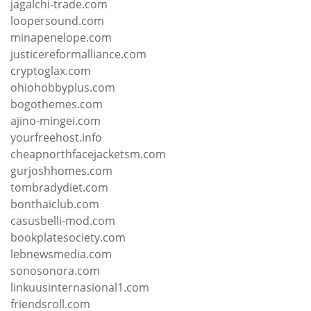
jagalchi-trade.com
loopersound.com
minapenelope.com
justicereformalliance.com
cryptoglax.com
ohiohobbyplus.com
bogothemes.com
ajino-mingei.com
yourfreehost.info
cheapnorthfacejacketsm.com
gurjoshhomes.com
tombradydiet.com
bonthaiclub.com
casusbelli-mod.com
bookplatesociety.com
lebnewsmedia.com
sonosonora.com
linkuusinternasional1.com
friendsroll.com