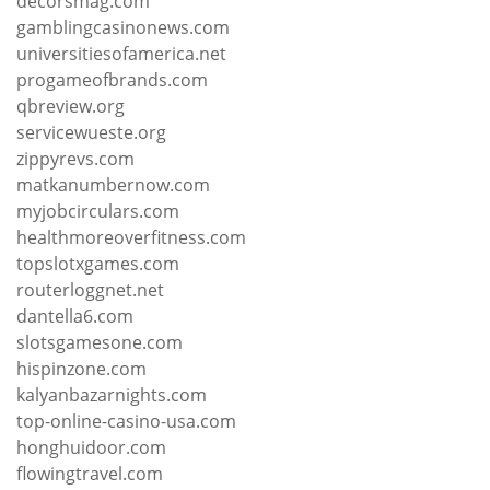
decorsmag.com
gamblingcasinonews.com
universitiesofamerica.net
progameofbrands.com
qbreview.org
servicewueste.org
zippyrevs.com
matkanumbernow.com
myjobcirculars.com
healthmoreoverfitness.com
topslotxgames.com
routerloggnet.net
dantella6.com
slotsgamesone.com
hispinzone.com
kalyanbazarnights.com
top-online-casino-usa.com
honghuidoor.com
flowingtravel.com