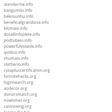
atenderme.info
bangumiio.info
bekosunhu.info
beneficialgrandiose.info
blomaio.info
dosellinfoplete.info
podtubeio.info
powerfulvolatile.info
qvidsio.info
shumaio.info
slotherio.info
cysapluscertification.org
fortnitehacks.org
loginsearch.org
aodecor.org
donorsmatch.org
nowtimes.org
casinoeing.org