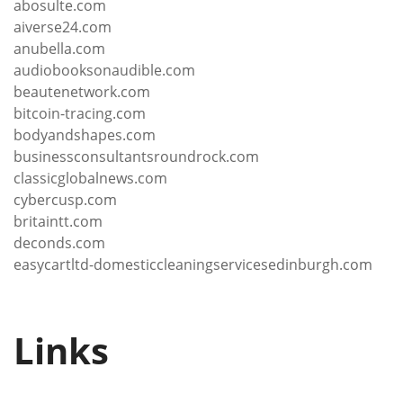
abosulte.com
aiverse24.com
anubella.com
audiobooksonaudible.com
beautenetwork.com
bitcoin-tracing.com
bodyandshapes.com
businessconsultantsroundrock.com
classicglobalnews.com
cybercusp.com
britaintt.com
deconds.com
easycartltd-domesticcleaningservicesedinburgh.com
Links