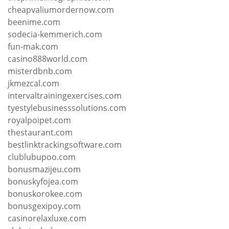
cheapvaliumordernow.com
beenime.com
sodecia-kemmerich.com
fun-mak.com
casino888world.com
misterdbnb.com
jkmezcal.com
intervaltrainingexercises.com
tyestylebusinesssolutions.com
royalpoipet.com
thestaurant.com
bestlinktrackingsoftware.com
clublubupoo.com
bonusmazijeu.com
bonuskyfojea.com
bonuskorokee.com
bonusgexipoy.com
casinorelaxluxe.com