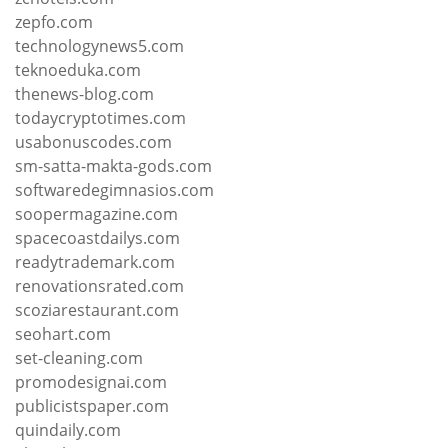
zepfo.com
technologynews5.com
teknoeduka.com
thenews-blog.com
todaycryptotimes.com
usabonuscodes.com
sm-satta-makta-gods.com
softwaredegimnasios.com
soopermagazine.com
spacecoastdailys.com
readytrademark.com
renovationsrated.com
scoziarestaurant.com
seohart.com
set-cleaning.com
promodesignai.com
publicistspaper.com
quindaily.com