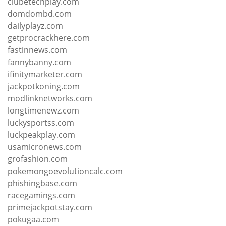
clubetechplay.com
domdombd.com
dailyplayz.com
getprocrackhere.com
fastinnews.com
fannybanny.com
ifinitymarketer.com
jackpotkoning.com
modlinknetworks.com
longtimenewz.com
luckysportss.com
luckpeakplay.com
usamicronews.com
grofashion.com
pokemongoevolutioncalc.com
phishingbase.com
racegamings.com
primejackpotstay.com
pokugaa.com