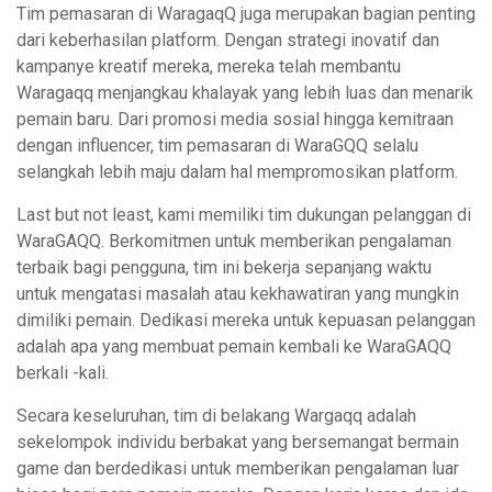
Tim pemasaran di WaragaqQ juga merupakan bagian penting
dari keberhasilan platform. Dengan strategi inovatif dan
kampanye kreatif mereka, mereka telah membantu
Waragaqq menjangkau khalayak yang lebih luas dan menarik
pemain baru. Dari promosi media sosial hingga kemitraan
dengan influencer, tim pemasaran di WaraGQQ selalu
selangkah lebih maju dalam hal mempromosikan platform.
Last but not least, kami memiliki tim dukungan pelanggan di
WaraGAQQ. Berkomitmen untuk memberikan pengalaman
terbaik bagi pengguna, tim ini bekerja sepanjang waktu
untuk mengatasi masalah atau kekhawatiran yang mungkin
dimiliki pemain. Dedikasi mereka untuk kepuasan pelanggan
adalah apa yang membuat pemain kembali ke WaraGAQQ
berkali -kali.
Secara keseluruhan, tim di belakang Wargaqq adalah
sekelompok individu berbakat yang bersemangat bermain
game dan berdedikasi untuk memberikan pengalaman luar