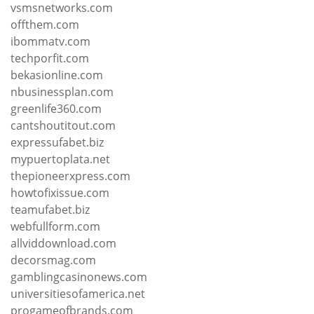
vsmsnetworks.com
offthem.com
ibommatv.com
techporfit.com
bekasionline.com
nbusinessplan.com
greenlife360.com
cantshoutitout.com
expressufabet.biz
mypuertoplata.net
thepioneerxpress.com
howtofixissue.com
teamufabet.biz
webfullform.com
allviddownload.com
decorsmag.com
gamblingcasinonews.com
universitiesofamerica.net
progameofbrands.com