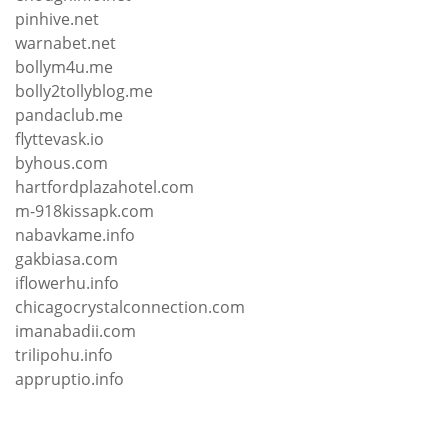
pinhive.net
warnabet.net
bollym4u.me
bolly2tollyblog.me
pandaclub.me
flyttevask.io
byhous.com
hartfordplazahotel.com
m-918kissapk.com
nabavkame.info
gakbiasa.com
iflowerhu.info
chicagocrystalconnection.com
imanabadii.com
trilipohu.info
appruptio.info