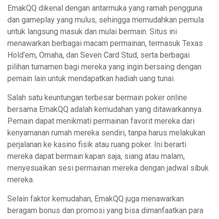
EmakQQ dikenal dengan antarmuka yang ramah pengguna
dan gameplay yang mulus, sehingga memudahkan pemula
untuk langsung masuk dan mulai bermain. Situs ini
menawarkan berbagai macam permainan, termasuk Texas
Hold’em, Omaha, dan Seven Card Stud, serta berbagai
pilihan turnamen bagi mereka yang ingin bersaing dengan
pemain lain untuk mendapatkan hadiah uang tunai.
Salah satu keuntungan terbesar bermain poker online
bersama EmakQQ adalah kemudahan yang ditawarkannya.
Pemain dapat menikmati permainan favorit mereka dari
kenyamanan rumah mereka sendiri, tanpa harus melakukan
perjalanan ke kasino fisik atau ruang poker. Ini berarti
mereka dapat bermain kapan saja, siang atau malam,
menyesuaikan sesi permainan mereka dengan jadwal sibuk
mereka.
Selain faktor kemudahan, EmakQQ juga menawarkan
beragam bonus dan promosi yang bisa dimanfaatkan para