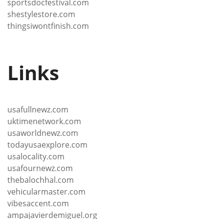
sportsdocfestival.com
shestylestore.com
thingsiwontfinish.com
Links
usafullnewz.com
uktimenetwork.com
usaworldnewz.com
todayusaexplore.com
usalocality.com
usafournewz.com
thebalochhal.com
vehicularmaster.com
vibesaccent.com
ampajavierdemiguel.org