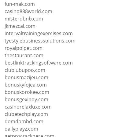
fun-mak.com
casino888world.com
misterdbnb.com
jkmezcal.com
intervaltrainingexercises.com
tyestylebusinesssolutions.com
royalpoipet.com
thestaurant.com
bestlinktrackingsoftware.com
clublubupoo.com
bonusmazijeu.com
bonuskyfojea.com
bonuskorokee.com
bonusgexipoy.com
casinorelaxluxe.com
clubetechplay.com
domdombd.com
dailyplayz.com
getprocrackhere.com