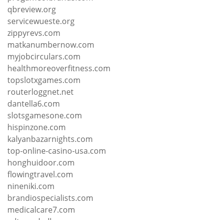
qbreview.org
servicewueste.org
zippyrevs.com
matkanumbernow.com
myjobcirculars.com
healthmoreoverfitness.com
topslotxgames.com
routerloggnet.net
dantella6.com
slotsgamesone.com
hispinzone.com
kalyanbazarnights.com
top-online-casino-usa.com
honghuidoor.com
flowingtravel.com
nineniki.com
brandiospecialists.com
medicalcare7.com