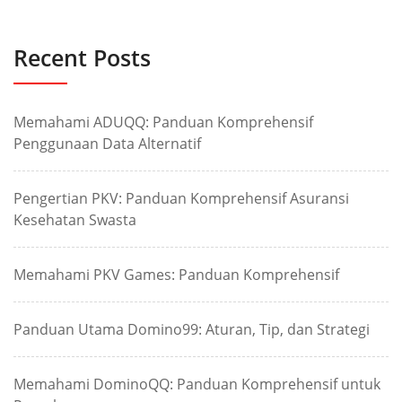
Recent Posts
Memahami ADUQQ: Panduan Komprehensif
Penggunaan Data Alternatif
Pengertian PKV: Panduan Komprehensif Asuransi
Kesehatan Swasta
Memahami PKV Games: Panduan Komprehensif
Panduan Utama Domino99: Aturan, Tip, dan Strategi
Memahami DominoQQ: Panduan Komprehensif untuk