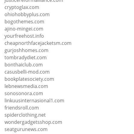
justicereformalliance.com
cryptoglax.com
ohiohobbyplus.com
bogothemes.com
ajino-mingei.com
yourfreehost.info
cheapnorthfacejacketsm.com
gurjoshhomes.com
tombradydiet.com
bonthaiclub.com
casusbelli-mod.com
bookplatesociety.com
lebnewsmedia.com
sonosonora.com
linkuusinternasional1.com
friendsroll.com
spiderclothing.net
wondergadgetsshop.com
seatgurunews.com