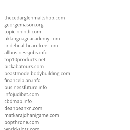
thecedarglenmaltshop.com
georgemason.org
topicinhindi.com
uklanguageacademy.com
lindehealthcarefree.com
allbusinessjobs.info
top10products.net
pickabatours.com
beastmode-bodybuilding.com
financelplan.info
businessfuture.info
infojudibet.com
cbdmap.info
deanbeanxn.com
matkarajdhanigame.com
popthrone.com
world-slots.com