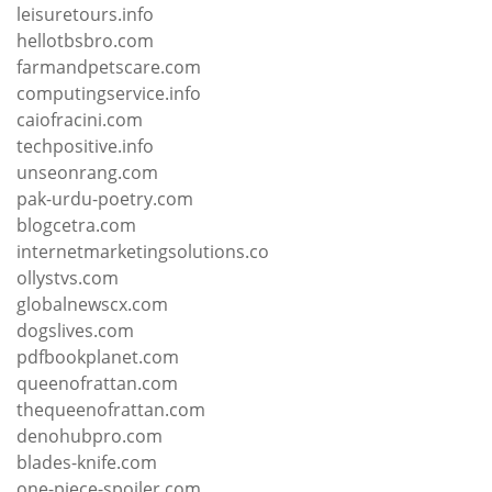
leisuretours.info
hellotbsbro.com
farmandpetscare.com
computingservice.info
caiofracini.com
techpositive.info
unseonrang.com
pak-urdu-poetry.com
blogcetra.com
internetmarketingsolutions.co
ollystvs.com
globalnewscx.com
dogslives.com
pdfbookplanet.com
queenofrattan.com
thequeenofrattan.com
denohubpro.com
blades-knife.com
one-piece-spoiler.com