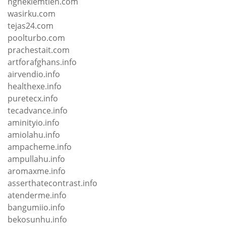
nghekiemtien.com
wasirku.com
tejas24.com
poolturbo.com
prachestait.com
artforafghans.info
airvendio.info
healthexe.info
puretecx.info
tecadvance.info
aminityio.info
amiolahu.info
ampacheme.info
ampullahu.info
aromaxme.info
asserthatecontrast.info
atenderme.info
bangumiio.info
bekosunhu.info