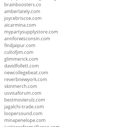
brainboosters.co
amberlately.com
joycebriscoe.com
aicarmina.com
mypartysupplystore.com
annforwisconsin.com
findjaipur.com
cultofjim.com
glimmerick.com
davidfollett.com
newcollegebeat.com
reverbnewyork.com
skinmerch.com
usvisaforum.com
bestmovierulz.com
jagalchi-trade.com
loopersound.com
minapenelope.com