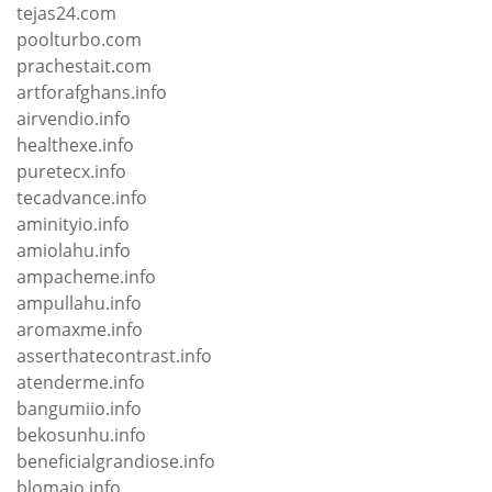
tejas24.com
poolturbo.com
prachestait.com
artforafghans.info
airvendio.info
healthexe.info
puretecx.info
tecadvance.info
aminityio.info
amiolahu.info
ampacheme.info
ampullahu.info
aromaxme.info
asserthatecontrast.info
atenderme.info
bangumiio.info
bekosunhu.info
beneficialgrandiose.info
blomaio.info