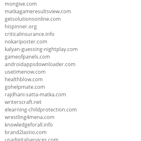
mongive.com
matkagameresultsview.com
getsolutionsonline.com
hispinner.org
criticalinsurance.info
nokariposter.com
kalyan-guessing-nightplay.com
gameofpanels.com
androidappsdownloader.com
usetimenow.com
healthblow.com
gohelpmate.com
rajdhani-satta-matka.com
writerscraft.net
elearning-childprotection.com
wrestling4mena.com
knowledgeforall.info
brand2lastio.com
usadigitalservices.com