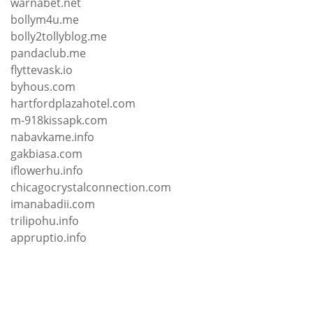
warnabet.net
bollym4u.me
bolly2tollyblog.me
pandaclub.me
flyttevask.io
byhous.com
hartfordplazahotel.com
m-918kissapk.com
nabavkame.info
gakbiasa.com
iflowerhu.info
chicagocrystalconnection.com
imanabadii.com
trilipohu.info
appruptio.info