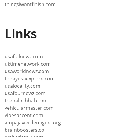
thingsiwontfinish.com
Links
usafullnewz.com
uktimenetwork.com
usaworldnewz.com
todayusaexplore.com
usalocality.com
usafournewz.com
thebalochhal.com
vehicularmaster.com
vibesaccent.com
ampajavierdemiguel.org
brainboosters.co