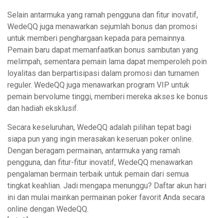
Selain antarmuka yang ramah pengguna dan fitur inovatif,
WedeQQ juga menawarkan sejumlah bonus dan promosi
untuk memberi penghargaan kepada para pemainnya.
Pemain baru dapat memanfaatkan bonus sambutan yang
melimpah, sementara pemain lama dapat memperoleh poin
loyalitas dan berpartisipasi dalam promosi dan turnamen
reguler. WedeQQ juga menawarkan program VIP untuk
pemain bervolume tinggi, memberi mereka akses ke bonus
dan hadiah eksklusif.
Secara keseluruhan, WedeQQ adalah pilihan tepat bagi
siapa pun yang ingin merasakan keseruan poker online.
Dengan beragam permainan, antarmuka yang ramah
pengguna, dan fitur-fitur inovatif, WedeQQ menawarkan
pengalaman bermain terbaik untuk pemain dari semua
tingkat keahlian. Jadi mengapa menunggu? Daftar akun hari
ini dan mulai mainkan permainan poker favorit Anda secara
online dengan WedeQQ.