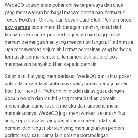
WedeQQ adalah situs poker online terpercaya dan andal
yang menawarkan berbagai macam permainan, termasuk
Texas Hold’em, Omaha, dan Seven Card Stud. Pemain
situs
pkv games
dapat memilih beragam taruhan, mulai dari
taruhan mikro untuk pemula hingga taruhan tinggi untuk
pemain berpengalaman yang mencari tantangan. Platform ini
juga menawarkan sejumlah format permainan yang berbeda,
termasuk permainan uang, turnamen, dan sit-and-gos,
memberikan banyak pilihan kepada pemain.
Salah satu hal yang membedakan WedeQQ dari situs poker
online lainnya adalah antarmuka yang ramah pengguna dan
fitur-fitur inovatif. Platform ini mudah dinavigasi, dengan
desain bersih dan intuitif yang memudahkan pemain
menemukan game favorit mereka dan langsung mulai
memainkannya. WedeQQ juga menawarkan sejumlah fitur
unik, seperti avatar yang dapat disesuaikan, statistik
pemain, dan fungsi obrolan yang memungkinkan pemain
berinteraksi satu sama lain selama pertandingan.