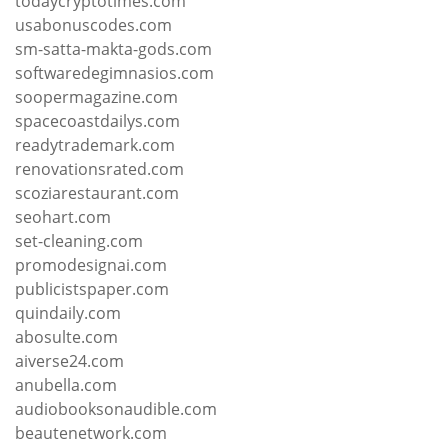
todaycryptotimes.com
usabonuscodes.com
sm-satta-makta-gods.com
softwaredegimnasios.com
soopermagazine.com
spacecoastdailys.com
readytrademark.com
renovationsrated.com
scoziarestaurant.com
seohart.com
set-cleaning.com
promodesignai.com
publicistspaper.com
quindaily.com
abosulte.com
aiverse24.com
anubella.com
audiobooksonaudible.com
beautenetwork.com