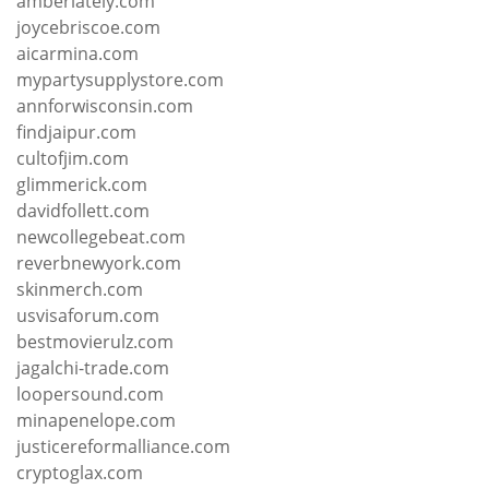
amberlately.com
joycebriscoe.com
aicarmina.com
mypartysupplystore.com
annforwisconsin.com
findjaipur.com
cultofjim.com
glimmerick.com
davidfollett.com
newcollegebeat.com
reverbnewyork.com
skinmerch.com
usvisaforum.com
bestmovierulz.com
jagalchi-trade.com
loopersound.com
minapenelope.com
justicereformalliance.com
cryptoglax.com