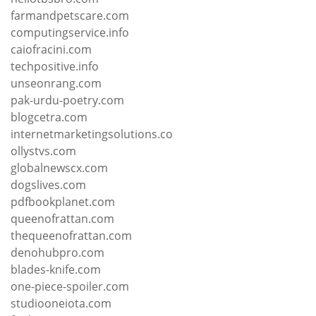
farmandpetscare.com
computingservice.info
caiofracini.com
techpositive.info
unseonrang.com
pak-urdu-poetry.com
blogcetra.com
internetmarketingsolutions.co
ollystvs.com
globalnewscx.com
dogslives.com
pdfbookplanet.com
queenofrattan.com
thequeenofrattan.com
denohubpro.com
blades-knife.com
one-piece-spoiler.com
studiooneiota.com