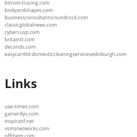
bitcoin-tracing.com
bodyandshapes.com
businessconsultantsroundrock.com
classicglobalnews.com
cybercusp.com
britaintt.com
deconds.com
easycartltd-domesticcleaningservicesedinburgh.com
Links
uae-times.com
gamerifys.com
inspiratif.net
vsmsnetworks.com
offthem.com