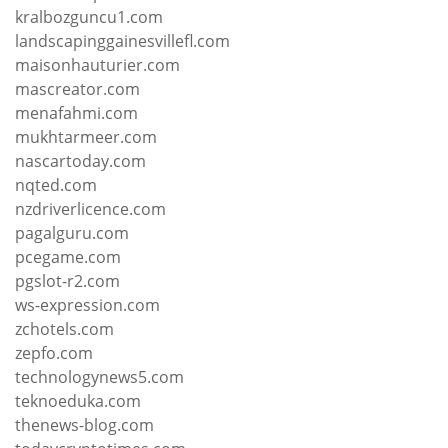
kralbozguncu1.com
landscapinggainesvillefl.com
maisonhauturier.com
mascreator.com
menafahmi.com
mukhtarmeer.com
nascartoday.com
nqted.com
nzdriverlicence.com
pagalguru.com
pcegame.com
pgslot-r2.com
ws-expression.com
zchotels.com
zepfo.com
technologynews5.com
teknoeduka.com
thenews-blog.com