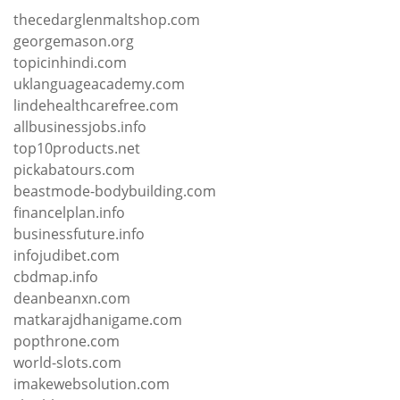
thecedarglenmaltshop.com
georgemason.org
topicinhindi.com
uklanguageacademy.com
lindehealthcarefree.com
allbusinessjobs.info
top10products.net
pickabatours.com
beastmode-bodybuilding.com
financelplan.info
businessfuture.info
infojudibet.com
cbdmap.info
deanbeanxn.com
matkarajdhanigame.com
popthrone.com
world-slots.com
imakewebsolution.com