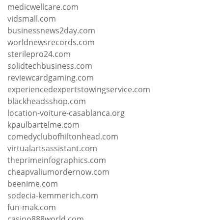
medicwellcare.com
vidsmall.com
businessnews2day.com
worldnewsrecords.com
sterilepro24.com
solidtechbusiness.com
reviewcardgaming.com
experiencedexpertstowingservice.com
blackheadsshop.com
location-voiture-casablanca.org
kpaulbartelme.com
comedyclubofhiltonhead.com
virtualartsassistant.com
theprimeinfographics.com
cheapvaliumordernow.com
beenime.com
sodecia-kemmerich.com
fun-mak.com
casino888world.com