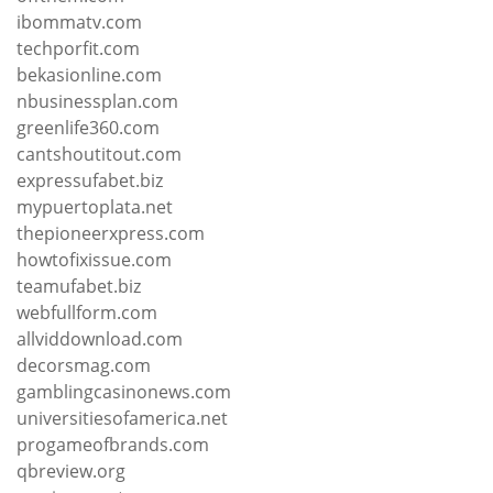
ibommatv.com
techporfit.com
bekasionline.com
nbusinessplan.com
greenlife360.com
cantshoutitout.com
expressufabet.biz
mypuertoplata.net
thepioneerxpress.com
howtofixissue.com
teamufabet.biz
webfullform.com
allviddownload.com
decorsmag.com
gamblingcasinonews.com
universitiesofamerica.net
progameofbrands.com
qbreview.org