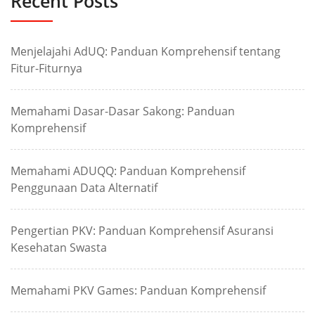
Recent Posts
Menjelajahi AdUQ: Panduan Komprehensif tentang
Fitur-Fiturnya
Memahami Dasar-Dasar Sakong: Panduan
Komprehensif
Memahami ADUQQ: Panduan Komprehensif
Penggunaan Data Alternatif
Pengertian PKV: Panduan Komprehensif Asuransi
Kesehatan Swasta
Memahami PKV Games: Panduan Komprehensif