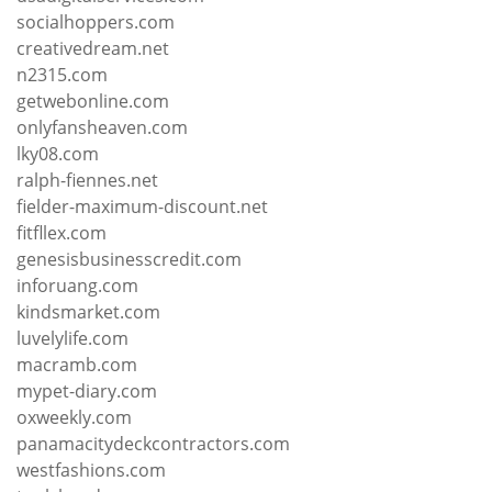
socialhoppers.com
creativedream.net
n2315.com
getwebonline.com
onlyfansheaven.com
lky08.com
ralph-fiennes.net
fielder-maximum-discount.net
fitfllex.com
genesisbusinesscredit.com
inforuang.com
kindsmarket.com
luvelylife.com
macramb.com
mypet-diary.com
oxweekly.com
panamacitydeckcontractors.com
westfashions.com