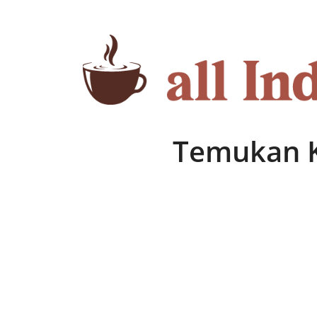
Skip
to
content
Temukan K