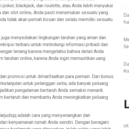
poker, blackjack, dan roulette, atau Anda lebih menyukai
ga dan slot online, Anda pasti menemukan sesuatu yang
Da
Anda tidak akan pernah bosan dan selalu memiliki sesuatu
ha
q juga menyediakan lingkungan taruhan yang aman dan
Me
nkripsi terbaru untuk melindungi informasi pribadi dan
Se
dengan tenang karena mengetahui bahwa detail Anda
m taruhan online, karena Anda ingin memastikan uang
Da
Ko
dan promosi untuk dimanfaatkan para pemain. Dari bonus
kelanjutan untuk pelanggan setia, ada banyak peluang
adikan pengalaman bertaruh Anda semakin menarik.
am bertaruh dan membantu Anda meningkatkan peluang
darjudiqq adalah cara yang menyenangkan dan
 dari kenyamanan rumah Anda sendiri. Dengan beragam
si