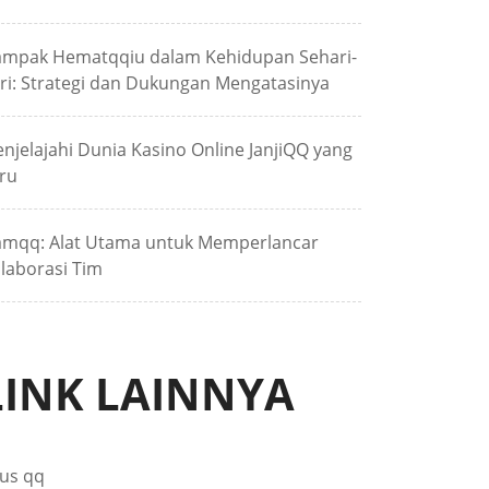
mpak Hematqqiu dalam Kehidupan Sehari-
ri: Strategi dan Dukungan Mengatasinya
njelajahi Dunia Kasino Online JanjiQQ yang
ru
mqq: Alat Utama untuk Memperlancar
laborasi Tim
LINK LAINNYA
tus qq