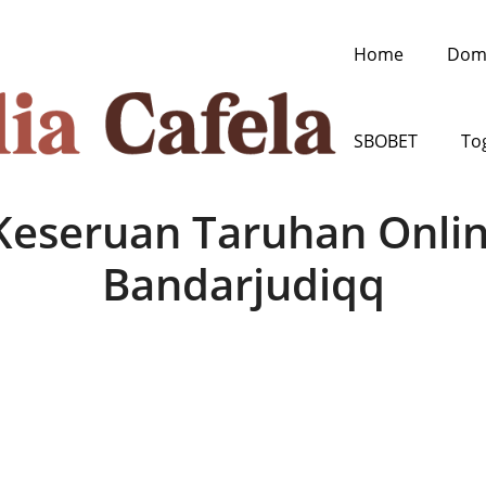
Home
Dom
SBOBET
To
eseruan Taruhan Onli
Bandarjudiqq