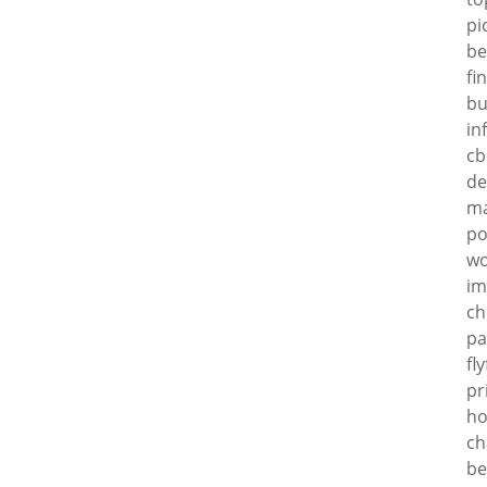
pi
be
fi
bu
in
cb
de
ma
po
wo
im
ch
pa
fl
pr
ho
ch
be