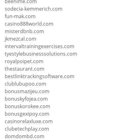
beenime.com
sodecia-kemmerich.com
fun-mak.com
casino888world.com
misterdbnb.com
jkmezcal.com
intervaltrainingexercises.com
tyestylebusinesssolutions.com
royalpoipet.com
thestaurant.com
bestlinktrackingsoftware.com
clublubupoo.com
bonusmazijeu.com
bonuskyfojea.com
bonuskorokee.com
bonusgexipoy.com
casinorelaxluxe.com
clubetechplay.com
domdombd.com