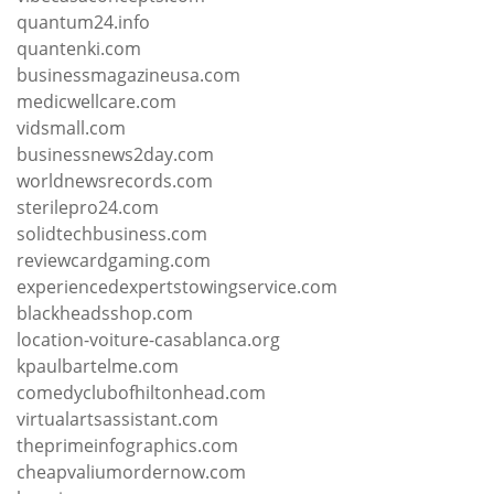
quantum24.info
quantenki.com
businessmagazineusa.com
medicwellcare.com
vidsmall.com
businessnews2day.com
worldnewsrecords.com
sterilepro24.com
solidtechbusiness.com
reviewcardgaming.com
experiencedexpertstowingservice.com
blackheadsshop.com
location-voiture-casablanca.org
kpaulbartelme.com
comedyclubofhiltonhead.com
virtualartsassistant.com
theprimeinfographics.com
cheapvaliumordernow.com