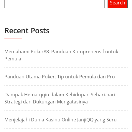
Search
Recent Posts
Memahami Poker88: Panduan Komprehensif untuk
Pemula
Panduan Utama Poker: Tip untuk Pemula dan Pro
Dampak Hematqqiu dalam Kehidupan Sehari-hari:
Strategi dan Dukungan Mengatasinya
Menjelajahi Dunia Kasino Online JanjiQQ yang Seru