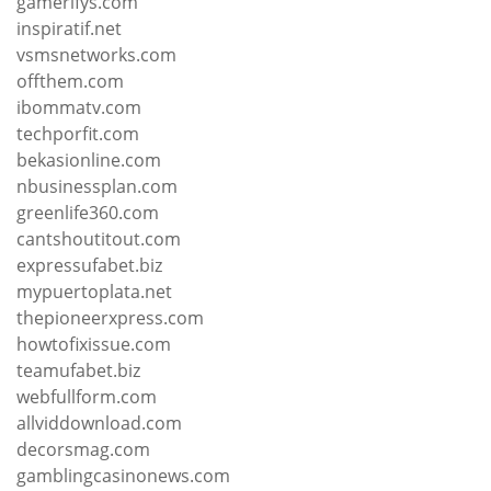
gamerifys.com
inspiratif.net
vsmsnetworks.com
offthem.com
ibommatv.com
techporfit.com
bekasionline.com
nbusinessplan.com
greenlife360.com
cantshoutitout.com
expressufabet.biz
mypuertoplata.net
thepioneerxpress.com
howtofixissue.com
teamufabet.biz
webfullform.com
allviddownload.com
decorsmag.com
gamblingcasinonews.com