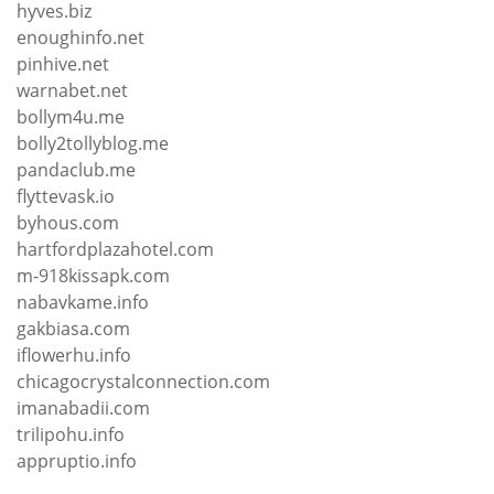
hyves.biz
enoughinfo.net
pinhive.net
warnabet.net
bollym4u.me
bolly2tollyblog.me
pandaclub.me
flyttevask.io
byhous.com
hartfordplazahotel.com
m-918kissapk.com
nabavkame.info
gakbiasa.com
iflowerhu.info
chicagocrystalconnection.com
imanabadii.com
trilipohu.info
appruptio.info