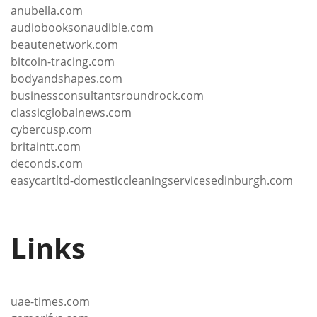
anubella.com
audiobooksonaudible.com
beautenetwork.com
bitcoin-tracing.com
bodyandshapes.com
businessconsultantsroundrock.com
classicglobalnews.com
cybercusp.com
britaintt.com
deconds.com
easycartltd-domesticcleaningservicesedinburgh.com
Links
uae-times.com