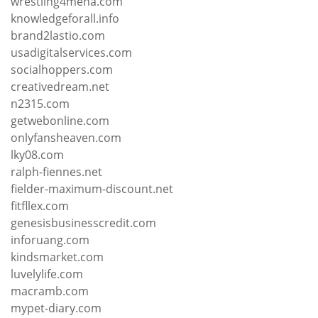
wrestling4mena.com
knowledgeforall.info
brand2lastio.com
usadigitalservices.com
socialhoppers.com
creativedream.net
n2315.com
getwebonline.com
onlyfansheaven.com
lky08.com
ralph-fiennes.net
fielder-maximum-discount.net
fitfllex.com
genesisbusinesscredit.com
inforuang.com
kindsmarket.com
luvelylife.com
macramb.com
mypet-diary.com