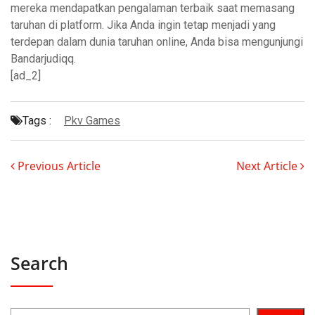
mereka mendapatkan pengalaman terbaik saat memasang
taruhan di platform. Jika Anda ingin tetap menjadi yang
terdepan dalam dunia taruhan online, Anda bisa mengunjungi
Bandarjudiqq.
[ad_2]
Tags :
Pkv Games
Previous Article
Next Article
Search