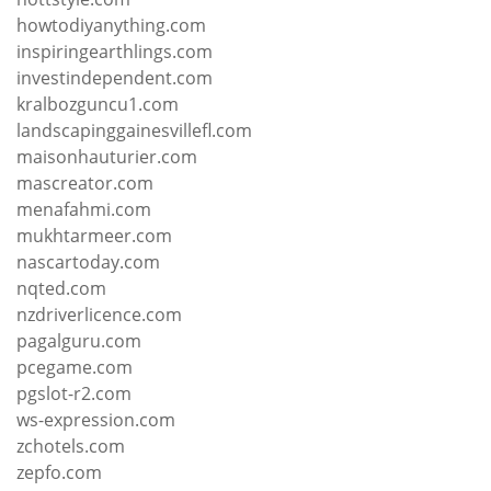
howtodiyanything.com
inspiringearthlings.com
investindependent.com
kralbozguncu1.com
landscapinggainesvillefl.com
maisonhauturier.com
mascreator.com
menafahmi.com
mukhtarmeer.com
nascartoday.com
nqted.com
nzdriverlicence.com
pagalguru.com
pcegame.com
pgslot-r2.com
ws-expression.com
zchotels.com
zepfo.com