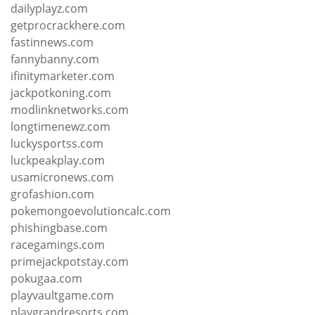
dailyplayz.com
getprocrackhere.com
fastinnews.com
fannybanny.com
ifinitymarketer.com
jackpotkoning.com
modlinknetworks.com
longtimenewz.com
luckysportss.com
luckpeakplay.com
usamicronews.com
grofashion.com
pokemongoevolutioncalc.com
phishingbase.com
racegamings.com
primejackpotstay.com
pokugaa.com
playvaultgame.com
playgrandresorts.com