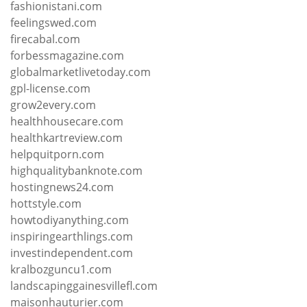
fashionistani.com
feelingswed.com
firecabal.com
forbessmagazine.com
globalmarketlivetoday.com
gpl-license.com
grow2every.com
healthhousecare.com
healthkartreview.com
helpquitporn.com
highqualitybanknote.com
hostingnews24.com
hottstyle.com
howtodiyanything.com
inspiringearthlings.com
investindependent.com
kralbozguncu1.com
landscapinggainesvillefl.com
maisonhauturier.com