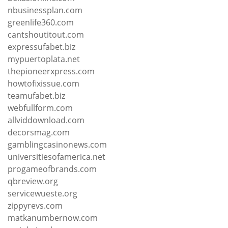
nbusinessplan.com
greenlife360.com
cantshoutitout.com
expressufabet.biz
mypuertoplata.net
thepioneerxpress.com
howtofixissue.com
teamufabet.biz
webfullform.com
allviddownload.com
decorsmag.com
gamblingcasinonews.com
universitiesofamerica.net
progameofbrands.com
qbreview.org
servicewueste.org
zippyrevs.com
matkanumbernow.com