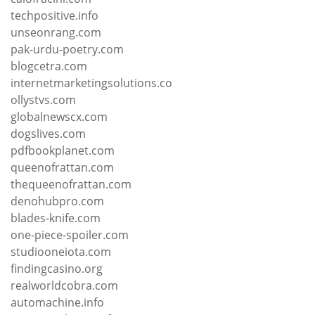
techpositive.info
unseonrang.com
pak-urdu-poetry.com
blogcetra.com
internetmarketingsolutions.co
ollystvs.com
globalnewscx.com
dogslives.com
pdfbookplanet.com
queenofrattan.com
thequeenofrattan.com
denohubpro.com
blades-knife.com
one-piece-spoiler.com
studiooneiota.com
findingcasino.org
realworldcobra.com
automachine.info