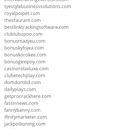
tyestylebusinesssolutions.com
royalpoipet.com
thestaurant.com
bestlinktrackingsoftware.com
clublubupoo.com
bonusmazijeu.com
bonuskyfojea.com
bonuskorokee.com
bonusgexipoy.com
casinorelaxluxe.com
clubetechplay.com
domdombd.com
dailyplayz.com
getprocrackhere.com
fastinnews.com
fannybanny.com
ifinitymarketer.com
jackpotkoning.com