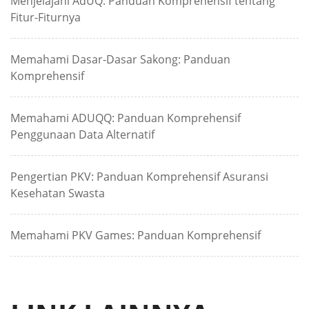
Menjelajahi AdUQ: Panduan Komprehensif tentang
Fitur-Fiturnya
Memahami Dasar-Dasar Sakong: Panduan
Komprehensif
Memahami ADUQQ: Panduan Komprehensif
Penggunaan Data Alternatif
Pengertian PKV: Panduan Komprehensif Asuransi
Kesehatan Swasta
Memahami PKV Games: Panduan Komprehensif