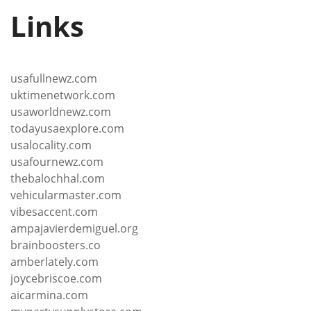
Links
usafullnewz.com
uktimenetwork.com
usaworldnewz.com
todayusaexplore.com
usalocality.com
usafournewz.com
thebalochhal.com
vehicularmaster.com
vibesaccent.com
ampajavierdemiguel.org
brainboosters.co
amberlately.com
joycebriscoe.com
aicarmina.com