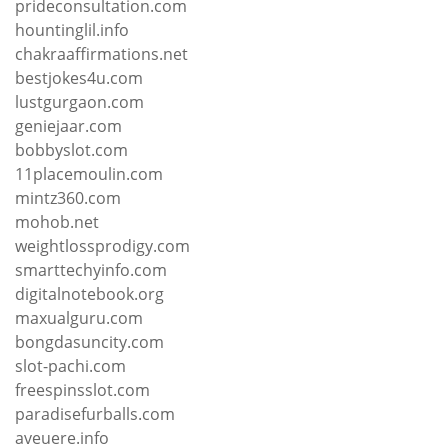
prideconsultation.com
hountinglil.info
chakraaffirmations.net
bestjokes4u.com
lustgurgaon.com
geniejaar.com
bobbyslot.com
11placemoulin.com
mintz360.com
mohob.net
weightlossprodigy.com
smarttechyinfo.com
digitalnotebook.org
maxualguru.com
bongdasuncity.com
slot-pachi.com
freespinsslot.com
paradisefurballs.com
aveuere.info