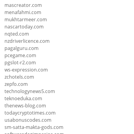
mascreator.com
menafahmi.com
mukhtarmeer.com
nascartoday.com
nqted.com
nzdriverlicence.com
pagalguru.com
pcegame.com
pgslot-r2.com
ws-expression.com
zchotels.com
zepfo.com
technologynews5.com
teknoeduka.com
thenews-blog.com
todaycryptotimes.com
usabonuscodes.com
sm-satta-makta-gods.com