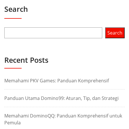
Search
Search
Recent Posts
Memahami PKV Games: Panduan Komprehensif
Panduan Utama Domino99: Aturan, Tip, dan Strategi
Memahami DominoQQ: Panduan Komprehensif untuk
Pemula