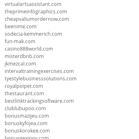
virtualartsassistant.com
theprimeinfographics.com
cheapvaliumordernow.com
beenime.com
sodecia-kemmerich.com
fun-mak.com
casino888world.com
misterdbnb.com
jkmezcal.com
intervaltrainingexercises.com
tyestylebusinesssolutions.com
royalpoipet.com
thestaurant.com
bestlinktrackingsoftware.com
clublubupoo.com
bonusmazijeu.com
bonuskyfojea.com
bonuskorokee.com
bonusgexipoy.com