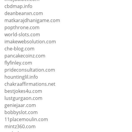
cbdmap.info
deanbeanxn.com
matkarajdhanigame.com
popthrone.com
world-slots.com
imakewebsolution.com
che-blog.com
pancakecoinz.com
flyfinley.com
prideconsultation.com
hountinglil.info
chakraaffirmations.net
bestjokes4u.com
lustgurgaon.com
geniejaar.com
bobbyslot.com
11placemoulin.com
mintz360.com