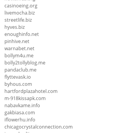
casinoeing.org
livemocha.biz
streetlife.biz
hyves.biz
enoughinfo.net
pinhive.net
warnabet.net
bollym4u.me
bolly2tollyblog.me
pandaclub.me
flyttevask.io
byhous.com
hartfordplazahotel.com
m-918kissapk.com
nabavkame.info
gakbiasa.com
iflowerhu.info
chicagocrystalconnection.com