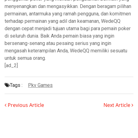
menyenangkan dan mengasyikkan. Dengan beragam pilihan
permainan, antarmuka yang ramah pengguna, dan komitmen
terhadap permainan yang adil dan keamanan, WedeQQ
dengan cepat menjadi tujuan utama bagi para pemain poker
di seluruh dunia. Baik Anda pemain biasa yang ingin
bersenang-senang atau pesaing serius yang ingin
mengasah keterampilan Anda, WedeQQ memiliki sesuatu
untuk semua orang.
[ad_2]
Tags :
Pkv Games
Previous Article
Next Article