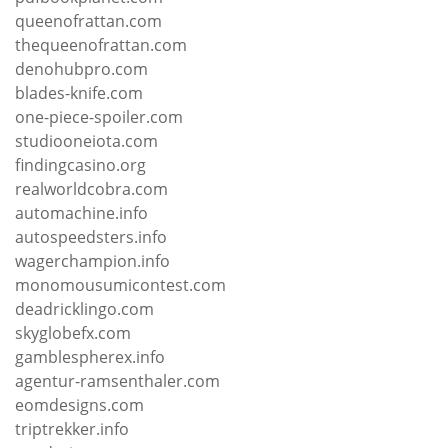
queenofrattan.com
thequeenofrattan.com
denohubpro.com
blades-knife.com
one-piece-spoiler.com
studiooneiota.com
findingcasino.org
realworldcobra.com
automachine.info
autospeedsters.info
wagerchampion.info
monomousumicontest.com
deadricklingo.com
skyglobefx.com
gamblespherex.info
agentur-ramsenthaler.com
eomdesigns.com
triptrekker.info