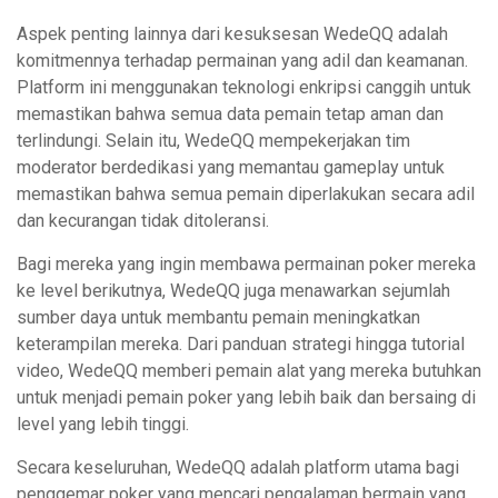
Aspek penting lainnya dari kesuksesan WedeQQ adalah
komitmennya terhadap permainan yang adil dan keamanan.
Platform ini menggunakan teknologi enkripsi canggih untuk
memastikan bahwa semua data pemain tetap aman dan
terlindungi. Selain itu, WedeQQ mempekerjakan tim
moderator berdedikasi yang memantau gameplay untuk
memastikan bahwa semua pemain diperlakukan secara adil
dan kecurangan tidak ditoleransi.
Bagi mereka yang ingin membawa permainan poker mereka
ke level berikutnya, WedeQQ juga menawarkan sejumlah
sumber daya untuk membantu pemain meningkatkan
keterampilan mereka. Dari panduan strategi hingga tutorial
video, WedeQQ memberi pemain alat yang mereka butuhkan
untuk menjadi pemain poker yang lebih baik dan bersaing di
level yang lebih tinggi.
Secara keseluruhan, WedeQQ adalah platform utama bagi
penggemar poker yang mencari pengalaman bermain yang