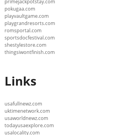
primejackpotstay.com
pokugaa.com
playvaultgame.com
playgrandresorts.com
romsportal.com
sportsdocfestival.com
shestylestore.com
thingsiwontfinish.com
Links
usafullnewz.com
uktimenetwork.com
usaworldnewz.com
todayusaexplore.com
usalocality.com