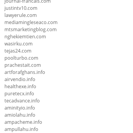
journal-francais.com
justintv10.com
lawyerule.com
mediamingleseaco.com
mtsmarketingblog.com
nghekiemtien.com
wasirku.com
tejas24.com
poolturbo.com
prachestait.com
artforafghans.info
airvendio.info
healthexe.info
puretecx.info
tecadvance.info
aminityio.info
amiolahu.info
ampacheme.info
ampullahu.info