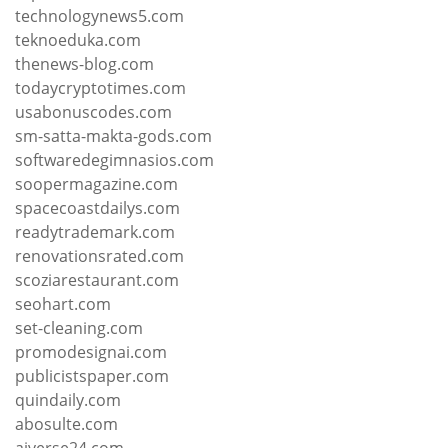
technologynews5.com
teknoeduka.com
thenews-blog.com
todaycryptotimes.com
usabonuscodes.com
sm-satta-makta-gods.com
softwaredegimnasios.com
soopermagazine.com
spacecoastdailys.com
readytrademark.com
renovationsrated.com
scoziarestaurant.com
seohart.com
set-cleaning.com
promodesignai.com
publicistspaper.com
quindaily.com
abosulte.com