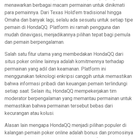
menawarkan berbagai macam permainan untuk dinikmati
para pemainnya. Dari Texas Hold’em tradisional hingga
Omaha dan banyak lagi, selalu ada sesuatu untuk setiap tipe
pemain di HondaQQ. Platform ini ramah pengguna dan
mudah dinavigasi, menjadikannya pilihan tepat bagi pemula
dan pemain berpengalaman.
Salah satu fitur utama yang membedakan HondaQQ dari
situs poker online lainnya adalah komitmennya terhadap
permainan yang adil dan keamanan. Platform ini
menggunakan teknologi enkripsi canggih untuk memastikan
bahwa informasi pribadi dan keuangan pemain terlindungi
setiap saat. Selain itu, HondaQQ mempekerjakan tim
moderator berpengalaman yang memantau permainan untuk
memastikan bahwa permainan tersebut bebas dari
kecurangan atau kolusi.
Alasan lain mengapa HondaQQ menjadi pilihan populer di
kalangan pemain poker online adalah bonus dan promosinya