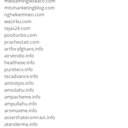
mediamingleseaco.com
mtsmarketingblog.com
nghekiemtien.com
wasirku.com
tejas24.com
poolturbo.com
prachestait.com
artforafghans.info
airvendio.info
healthexe.info
puretecx.info
tecadvance.info
aminityio.info
amiolahu.info
ampacheme.info
ampullahu.info
aromaxme.info
asserthatecontrast.info
atenderme.info