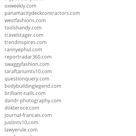
oxweekly.com
panamacitydeckcontractors.com
westfashions.com
toolshandy.com
travelstager.com
trendinspires.com
rannyephul.com
reportradar360.com
swaggyfashion.com
taraftariumtv10.com
questionquery.com
bodybuildinglegend.com
brilliant-nails.com
dandr-photography.com
dokteroce.com
journal-francais.com
justintv10.com
lawyerule.com