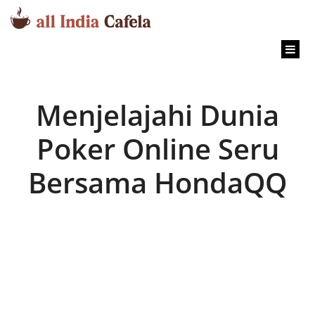
content
Menjelajahi Dunia
Poker Online Seru
Bersama HondaQQ