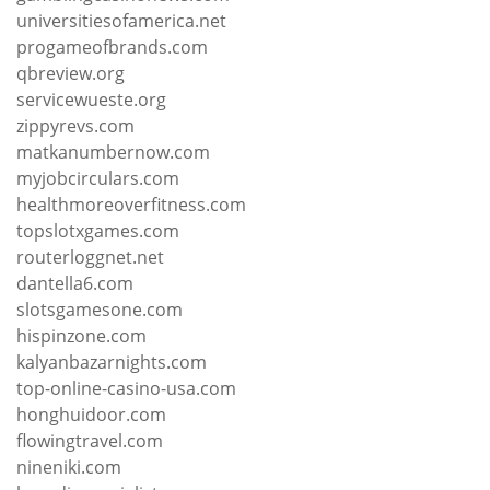
universitiesofamerica.net
progameofbrands.com
qbreview.org
servicewueste.org
zippyrevs.com
matkanumbernow.com
myjobcirculars.com
healthmoreoverfitness.com
topslotxgames.com
routerloggnet.net
dantella6.com
slotsgamesone.com
hispinzone.com
kalyanbazarnights.com
top-online-casino-usa.com
honghuidoor.com
flowingtravel.com
nineniki.com