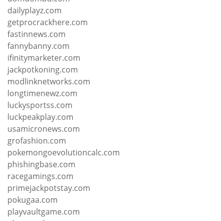
dailyplayz.com
getprocrackhere.com
fastinnews.com
fannybanny.com
ifinitymarketer.com
jackpotkoning.com
modlinknetworks.com
longtimenewz.com
luckysportss.com
luckpeakplay.com
usamicronews.com
grofashion.com
pokemongoevolutioncalc.com
phishingbase.com
racegamings.com
primejackpotstay.com
pokugaa.com
playvaultgame.com