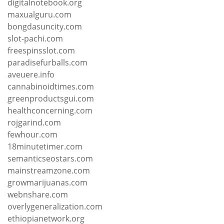
digitalnotebook.org
maxualguru.com
bongdasuncity.com
slot-pachi.com
freespinsslot.com
paradisefurballs.com
aveuere.info
cannabinoidtimes.com
greenproductsgui.com
healthconcerning.com
rojgarind.com
fewhour.com
18minutetimer.com
semanticseostars.com
mainstreamzone.com
growmarijuanas.com
webnshare.com
overlygeneralization.com
ethiopianetwork.org