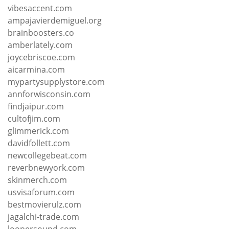
vibesaccent.com
ampajavierdemiguel.org
brainboosters.co
amberlately.com
joycebriscoe.com
aicarmina.com
mypartysupplystore.com
annforwisconsin.com
findjaipur.com
cultofjim.com
glimmerick.com
davidfollett.com
newcollegebeat.com
reverbnewyork.com
skinmerch.com
usvisaforum.com
bestmovierulz.com
jagalchi-trade.com