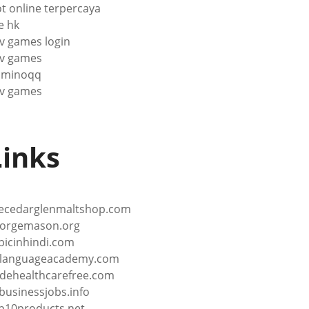
ot online terpercaya
ve hk
v games login
v games
ominoqq
v games
Links
ecedarglenmaltshop.com
orgemason.org
picinhindi.com
languageacademy.com
ndehealthcarefree.com
lbusinessjobs.info
p10products.net