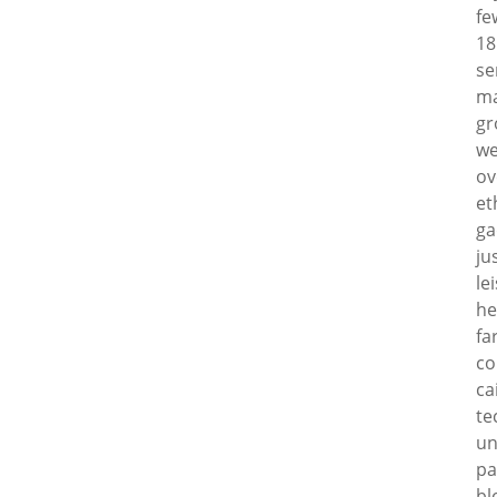
fe
18
se
ma
gr
we
ov
et
ga
ju
le
he
fa
co
ca
te
un
pa
bl