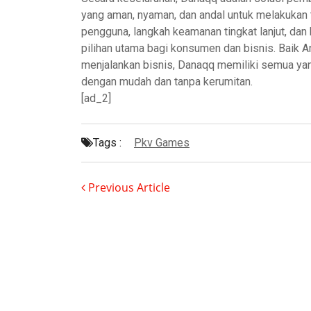
yang aman, nyaman, dan andal untuk melakukan 
pengguna, langkah keamanan tingkat lanjut, d
pilihan utama bagi konsumen dan bisnis. Baik A
menjalankan bisnis, Danaqq memiliki semua ya
dengan mudah dan tanpa kerumitan.
[ad_2]
Tags :
Pkv Games
Previous Article