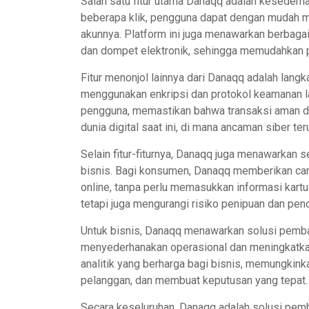
Salah satu fitur utama Danaqq adalah kesede
beberapa klik, pengguna dapat dengan mudah m
akunnya. Platform ini juga menawarkan berbagai
dan dompet elektronik, sehingga memudahkan 
Fitur menonjol lainnya dari Danaqq adalah lang
menggunakan enkripsi dan protokol keamanan la
pengguna, memastikan bahwa transaksi aman dan
dunia digital saat ini, di mana ancaman siber t
Selain fitur-fiturnya, Danaqq juga menawarkan
bisnis. Bagi konsumen, Danaqq memberikan ca
online, tanpa perlu memasukkan informasi kartu
tetapi juga mengurangi risiko penipuan dan penc
Untuk bisnis, Danaqq menawarkan solusi pemb
menyederhanakan operasional dan meningkatkan
analitik yang berharga bagi bisnis, memungkin
pelanggan, dan membuat keputusan yang tepat.
Secara keseluruhan, Danaqq adalah solusi pemb