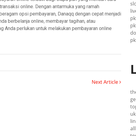
sl
transaksi online. Dengan antarmuka yang ramah
li
an beragam opsi pembayaran, Danaqq dengan cepat menjadi
pk
nda berbelanja online, membayar tagihan, atau
pk
ng Anda perlukan untuk melakukan pembayaran online
d
pk
Next Article
th
ge
to
uk
li
al
to