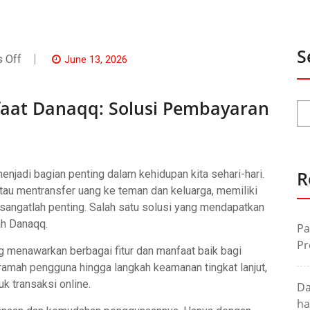
S
On
 Off
June 13, 2026
Menjelajahi
Fitur
Dan
faat Danaqq: Solusi Pembayaran
Manfaat
Danaqq:
Solusi
Pembayaran
Online
Terbaik
R
 menjadi bagian penting dalam kehidupan kita sehari-hari.
atau mentransfer uang ke teman dan keluarga, memiliki
sangatlah penting. Salah satu solusi yang mendapatkan
ah Danaqq.
Pa
Pr
 menawarkan berbagai fitur dan manfaat baik bagi
amah pengguna hingga langkah keamanan tingkat lanjut,
k transaksi online.
Da
ha