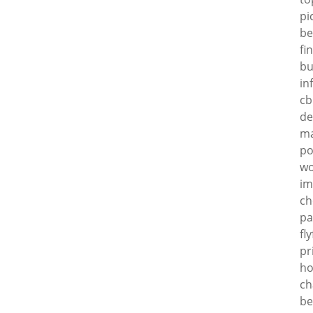
pi
be
fi
bu
in
cb
de
ma
po
wo
im
ch
pa
fl
pr
ho
ch
be