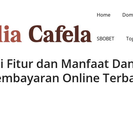
Home
Dom
SBOBET
To
i Fitur dan Manfaat Dan
mbayaran Online Terb