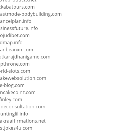
ckabatours.com
astmode-bodybuilding.com
nancelplan.info
sinessfuture.info
fojudibet.com
dmap.info
anbeanxn.com
tkarajdhanigame.com
pthrone.com
rld-slots.com
akewebsolution.com
e-blog.com
ncakecoinz.com
yfinley.com
ideconsultation.com
untinglil.info
akraaffirmations.net
stjokes4u.com