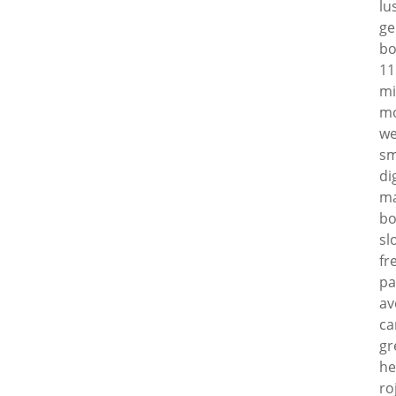
lu
ge
bo
11
mi
mo
we
sm
di
ma
bo
sl
fr
pa
av
ca
gr
he
ro