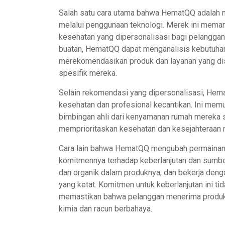
Salah satu cara utama bahwa HematQQ adalah me
melalui penggunaan teknologi. Merek ini meman
kesehatan yang dipersonalisasi bagi pelangga
buatan, HematQQ dapat menganalisis kebutuhan 
merekomendasikan produk dan layanan yang dis
spesifik mereka.
Selain rekomendasi yang dipersonalisasi, Hema
kesehatan dan profesional kecantikan. Ini me
bimbingan ahli dari kenyamanan rumah mereka 
memprioritaskan kesehatan dan kesejahteraan 
Cara lain bahwa HematQQ mengubah permainan d
komitmennya terhadap keberlanjutan dan sumbe
dan organik dalam produknya, dan bekerja den
yang ketat. Komitmen untuk keberlanjutan ini tid
memastikan bahwa pelanggan menerima produk-p
kimia dan racun berbahaya.