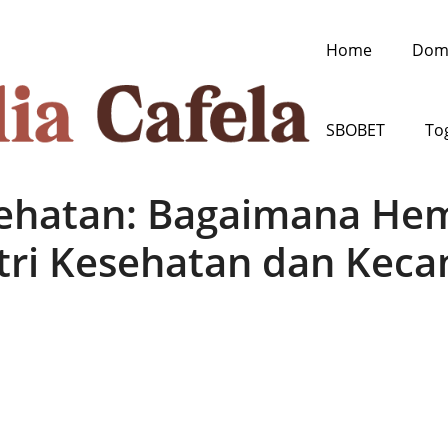
Home
Dom
SBOBET
To
ehatan: Bagaimana Hem
tri Kesehatan dan Keca