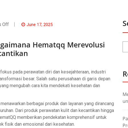
S
On
 Off
June 17, 2025
Masa
Depan
Kesehatan:
agaimana Hematqq Merevolusi
Bagaimana
Hematqq
cantikan
Merevolusi
Industri
Kesehatan
Dan
Kecantikan
R
okus pada perawatan diri dan kesejahteraan, industri
nsformasi besar. Salah satu perusahaan di garis depan
 yang mengubah cara kita mendekati kesehatan dan
Me
un
 menawarkan berbagai produk dan layanan yang dirancang
ruhan. Dari produk perawatan kulit dan kecantikan hingga
HematQQ memberikan pendekatan komprehensif untuk
Pa
 fisik dan emosional dari kesehatan.
Pr