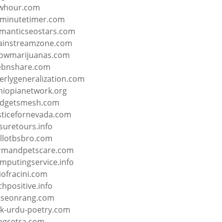
whour.com
minutetimer.com
manticseostars.com
instreamzone.com
owmarijuanas.com
bnshare.com
erlygeneralization.com
hiopianetwork.org
dgetsmesh.com
sticefornevada.com
isuretours.info
llotbsbro.com
rmandpetscare.com
mputingservice.info
iofracini.com
chpositive.info
seonrang.com
k-urdu-poetry.com
ogcetra.com