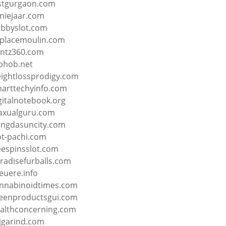
stgurgaon.com
niejaar.com
bbyslot.com
placemoulin.com
ntz360.com
hob.net
ightlossprodigy.com
arttechyinfo.com
gitalnotebook.org
xualguru.com
ngdasuncity.com
ot-pachi.com
eespinsslot.com
radisefurballs.com
euere.info
nnabinoidtimes.com
eenproductsgui.com
althconcerning.com
jgarind.com