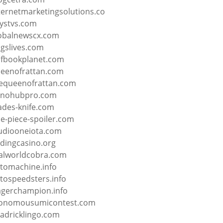
ternetmarketingsolutions.co
lystvs.com
obalnewscx.com
gslives.com
fbookplanet.com
eenofrattan.com
equeenofrattan.com
nohubpro.com
ades-knife.com
e-piece-spoiler.com
udiooneiota.com
ndingcasino.org
alworldcobra.com
tomachine.info
tospeedsters.info
gerchampion.info
onomousumicontest.com
adricklingo.com