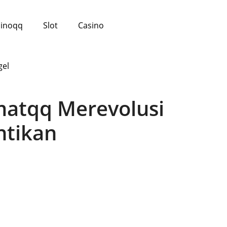
inoqq
Slot
Casino
gel
atqq Merevolusi
ntikan