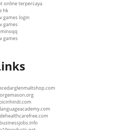
ot online terpercaya
ve hk
v games login
v games
ominoqq
v games
Links
ecedarglenmaltshop.com
orgemason.org
picinhindi.com
languageacademy.com
ndehealthcarefree.com
lbusinessjobs.info
p10products.net