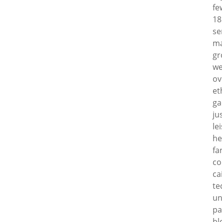
fe
18
se
ma
gr
we
ov
et
ga
ju
le
he
fa
co
ca
te
un
pa
bl