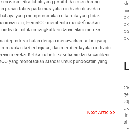
romosikan citra tubuh yang positif dan mendorong
sl
n pesan fokus pada merayakan individualitas dan
li
rbahaya yang mempromosikan cita -cita yang tidak
pk
nerimaan diri, HematQQ membantu mendefinisikan
pk
 individu untuk merangkul keindahan alam mereka.
d
pk
sa depan kesehatan dengan menawarkan solusi yang
promosikan keberlanjutan, dan memberdayakan individu
raan mereka. Ketika industri kesehatan dan kecantikan
tQQ yang menetapkan standar untuk pendekatan yang
th
ge
to
uk
Next Article
li
al
to