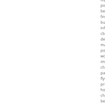
pi
be
fi
bu
in
cb
de
ma
po
wo
im
ch
pa
fl
pr
ho
ch
be