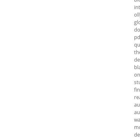
in
ol
gl
do
pd
qu
th
de
bl
on
st
fi
re
au
au
wa
m
de